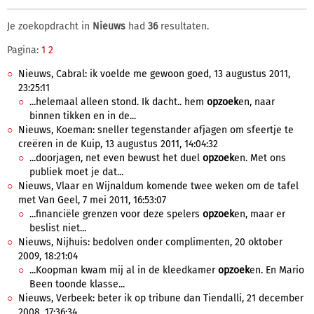
Je zoekopdracht in
Nieuws
had
36
resultaten.
Pagina:
1
2
Nieuws, Cabral: ik voelde me gewoon goed, 13 augustus 2011,
23:25:11
...helemaal alleen stond. Ik dacht.. hem
opzoek
en, naar
binnen tikken en in de...
Nieuws, Koeman: sneller tegenstander afjagen om sfeertje te
creëren in de Kuip, 13 augustus 2011, 14:04:32
...doorjagen, net even bewust het duel
opzoek
en. Met ons
publiek moet je dat...
Nieuws, Vlaar en Wijnaldum komende twee weken om de tafel
met Van Geel, 7 mei 2011, 16:53:07
...financiële grenzen voor deze spelers
opzoek
en, maar er
beslist niet...
Nieuws, Nijhuis: bedolven onder complimenten, 20 oktober
2009, 18:21:04
...Koopman kwam mij al in de kleedkamer
opzoek
en. En Mario
Been toonde klasse...
Nieuws, Verbeek: beter ik op tribune dan Tiendalli, 21 december
2008, 17:36:34