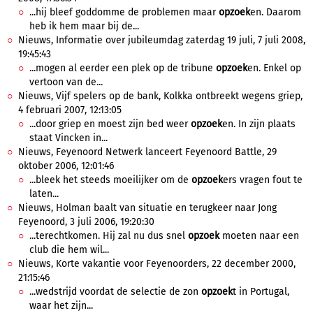
...hij bleef goddomme de problemen maar
opzoek
en. Daarom
heb ik hem maar bij de...
Nieuws, Informatie over jubileumdag zaterdag 19 juli, 7 juli 2008,
19:45:43
...mogen al eerder een plek op de tribune
opzoek
en. Enkel op
vertoon van de...
Nieuws, Vijf spelers op de bank, Kolkka ontbreekt wegens griep,
4 februari 2007, 12:13:05
...door griep en moest zijn bed weer
opzoek
en. In zijn plaats
staat Vincken in...
Nieuws, Feyenoord Netwerk lanceert Feyenoord Battle, 29
oktober 2006, 12:01:46
...bleek het steeds moeilijker om de
opzoek
ers vragen fout te
laten...
Nieuws, Holman baalt van situatie en terugkeer naar Jong
Feyenoord, 3 juli 2006, 19:20:30
...terechtkomen. Hij zal nu dus snel
opzoek
moeten naar een
club die hem wil...
Nieuws, Korte vakantie voor Feyenoorders, 22 december 2000,
21:15:46
...wedstrijd voordat de selectie de zon
opzoek
t in Portugal,
waar het zijn...