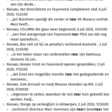
aan zijn derde...
Nieuws, Van Bronckhorst en Feyenoord completeren staf, 6 juli
2026, 13:22:00
...Jyri Nieminen opvolgt die eerder al
naa
r AS Monaco vertrok.
Merz heeft...
Nieuws, COLUMN: We gaan weer beginnen!!, 6 juli 2026, 12:03:00
...een fooi overgestapt van Feyenoord
naa
r PSV) zou dat nog
maar sporadisch...
Nieuws, Bos valt uit bij na penalty's verliezend Australië , 3 juli
2026, 22:50:00
...in het teken staan van onderzoeken
naa
r zijn kwetsuur,
alvorens hij zal...
Nieuws, Keeper Ernst en Feyenoord openen gesprekken, 3 juli
2026, 11:53:00
...dat Ernst een mogelijke transfer
naa
r het gedegradeerde en
eveneens...
Nieuws, Ook Zerrouki en Hadj Moussa stranden op WK, 3 juli
2026, 07:00:00
...tegenover te zetten, waardoor de reis
naa
r huis geboekt kan
worden. Hadj...
Nieuws, Stengs op verlanglijst in Antwerpen, 2 juli 2026, 12:50:00
...technisch directeur Marc Overmars zijn
naa
m bove
naa
n het