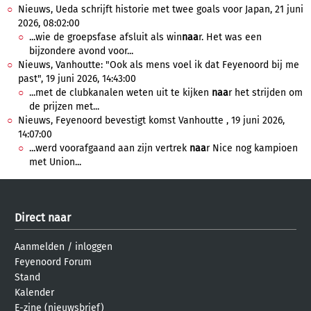
Nieuws, Ueda schrijft historie met twee goals voor Japan, 21 juni
2026, 08:02:00
...wie de groepsfase afsluit als win
naa
r. Het was een
bijzondere avond voor...
Nieuws, Vanhoutte: "Ook als mens voel ik dat Feyenoord bij me
past", 19 juni 2026, 14:43:00
...met de clubkanalen weten uit te kijken
naa
r het strijden om
de prijzen met...
Nieuws, Feyenoord bevestigt komst Vanhoutte , 19 juni 2026,
14:07:00
...werd voorafgaand aan zijn vertrek
naa
r Nice nog kampioen
met Union...
Direct naar
Aanmelden
/
inloggen
Feyenoord Forum
Stand
Kalender
E-zine (nieuwsbrief)