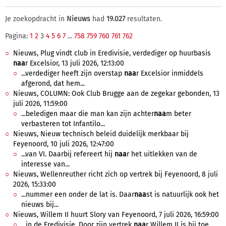
Je zoekopdracht in
Nieuws
had
19.027
resultaten.
Pagina:
1
2
3
4
5
6
7
...
758
759
760
761
762
Nieuws, Plug vindt club in Eredivisie, verdediger op huurbasis
naa
r Excelsior, 13 juli 2026, 12:13:00
...verdediger heeft zijn overstap
naa
r Excelsior inmiddels
afgerond, dat hem...
Nieuws, COLUMN: Ook Club Brugge aan de zegekar gebonden, 13
juli 2026, 11:59:00
...beledigen maar die man kan zijn achter
naa
m beter
verbasteren tot Infantilo...
Nieuws, Nieuw technisch beleid duidelijk merkbaar bij
Feyenoord, 10 juli 2026, 12:47:00
...van VI. Daarbij refereert hij
naa
r het uitlekken van de
interesse van...
Nieuws, Wellenreuther richt zich op vertrek bij Feyenoord, 8 juli
2026, 15:33:00
...nummer een onder de lat is. Daar
naa
st is natuurlijk ook het
nieuws bij...
Nieuws, Willem II huurt Slory van Feyenoord, 7 juli 2026, 16:59:00
...in de Eredivisie. Door zijn vertrek
naa
r Willem II is hij toe