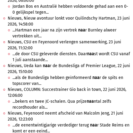
2026, 06:00:00
Jordan Bos en Australië hebben voldoende gehad aan een 0-
0 gelijkspel tegen...
Nieuws, Nieuw avontuur lonkt voor Quilindschy Hartman, 23 juni
2026, 14:58:00
...Hartman een jaar na zijn vertrek
naa
r Burnley alweer
vertrekken uit...
Nieuws, CSU en Feyenoord verlengen samenwerking, 23 juni
2026, 11:32:00
...de door CSU geleverde diensten. Daar
naa
st wordt CSU vanaf
1 juli aanstaande...
Nieuws, Ueda kan
naa
r de Bundesliga of Premier League, 22 juni
2026, 15:10:00
...als de Bundesliga hebben geïnformeerd
naa
r de spits en
topscorer van...
Nieuws, COLUMN: Succestrainer Gio back in town, 22 juni 2026,
12:06:00
...bekers en twee JC-schalen. Qua prijze
naa
ntal zelfs
recordhouder als...
Nieuws, Feyenoord neemt afscheid van Malcolm Jeng, 21 juni
2026, 12:23:00
...de eenentwintigjarige verdediger terug
naa
r Stade Reims en
komt er een eeind...