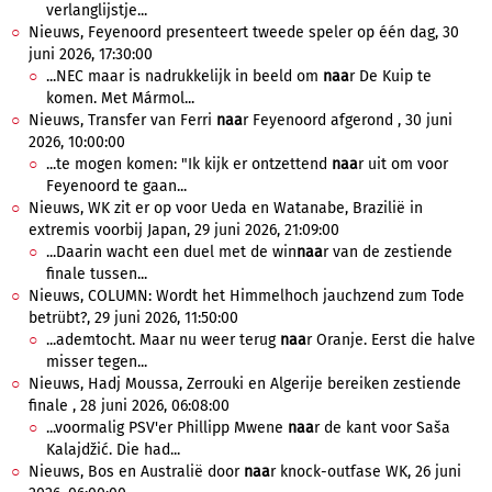
verlanglijstje...
Nieuws, Feyenoord presenteert tweede speler op één dag, 30
juni 2026, 17:30:00
...NEC maar is nadrukkelijk in beeld om
naa
r De Kuip te
komen. Met Mármol...
Nieuws, Transfer van Ferri
naa
r Feyenoord afgerond , 30 juni
2026, 10:00:00
...te mogen komen: "Ik kijk er ontzettend
naa
r uit om voor
Feyenoord te gaan...
Nieuws, WK zit er op voor Ueda en Watanabe, Brazilië in
extremis voorbij Japan, 29 juni 2026, 21:09:00
...Daarin wacht een duel met de win
naa
r van de zestiende
finale tussen...
Nieuws, COLUMN: Wordt het Himmelhoch jauchzend zum Tode
betrübt?, 29 juni 2026, 11:50:00
...ademtocht. Maar nu weer terug
naa
r Oranje. Eerst die halve
misser tegen...
Nieuws, Hadj Moussa, Zerrouki en Algerije bereiken zestiende
finale , 28 juni 2026, 06:08:00
...voormalig PSV'er Phillipp Mwene
naa
r de kant voor Saša
Kalajdžić. Die had...
Nieuws, Bos en Australië door
naa
r knock-outfase WK, 26 juni