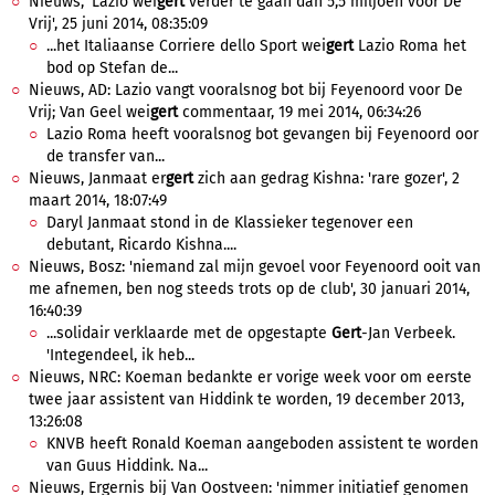
Nieuws, 'Lazio wei
gert
verder te gaan dan 5,5 miljoen voor De
Vrij', 25 juni 2014, 08:35:09
...het Italiaanse Corriere dello Sport wei
gert
Lazio Roma het
bod op Stefan de...
Nieuws, AD: Lazio vangt vooralsnog bot bij Feyenoord voor De
Vrij; Van Geel wei
gert
commentaar, 19 mei 2014, 06:34:26
Lazio Roma heeft vooralsnog bot gevangen bij Feyenoord oor
de transfer van...
Nieuws, Janmaat er
gert
zich aan gedrag Kishna: 'rare gozer', 2
maart 2014, 18:07:49
Daryl Janmaat stond in de Klassieker tegenover een
debutant, Ricardo Kishna....
Nieuws, Bosz: 'niemand zal mijn gevoel voor Feyenoord ooit van
me afnemen, ben nog steeds trots op de club', 30 januari 2014,
16:40:39
...solidair verklaarde met de opgestapte
Gert
-Jan Verbeek.
'Integendeel, ik heb...
Nieuws, NRC: Koeman bedankte er vorige week voor om eerste
twee jaar assistent van Hiddink te worden, 19 december 2013,
13:26:08
KNVB heeft Ronald Koeman aangeboden assistent te worden
van Guus Hiddink. Na...
Nieuws, Ergernis bij Van Oostveen: 'nimmer initiatief genomen