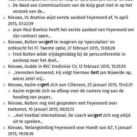
De Raad van Commissarissen van de Kuip gaat niet in op het
verzoek van de...
Nieuws, VI: Boetius wijst eerste aanbod Feyenoord af, 14 april
2015, 07:22:39
Jean-Paul Boetius heeft het eerste aanbod van Feyenoord om
zijn contract open...
Nieuws, Rutten wei
gert
te reageren op 'speculaties' en
ontkracht fel FC Twente optie, 27 februari 2015, 13:06:28
Fred Rutten wilde vrijdagmiddag bij de persconferentie in
aanloop naar het duel...
Nieuws, Gudde in RVC Eredivisie CV, 12 februari 2015, 15:35:55
...Vennoten benoemd. Hij volgt hiermee
Gert
Jan Nijweide op,
wiens zetel vrij...
Nieuws, Kazim er
gert
zich aan Cillessen, 25 januari 2015, 15:42:31
Kazim ergerde zich na afloop voor de camera nog aan de
houding van Jasper...
Nieuws, Rutten: nog niet gesproken met Feyenoord over
toekomst, 10 januari 2015, 06:52:13
...met Voetbal International. De coach wei
gert
zich nog altijd
uit te spreken...
Nieuws, 'Belangstelling Feyenoord voor Hoedt van AZ', 5 januari
2015, 19:38:36