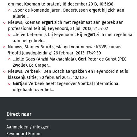
om met Koeman te praten', 18 december 2013, 10:51:38
...voor de komende jaren. Ondertussen er
gert
hij zich aan
allerlei...
Nieuws, Koeman er
gert
zich met regelmaat aan gebrek aan
professionaliteit bij Feyenoord, 31 juli 2013, 21:57:02
...te verbeteren is bij Feyenoord. Hij er
gert
zich met regelmaat
aan het gebrek...
Nieuws, Stanley Brard geslaagd voor nieuwe KNVB-cursus
'Hoofd Jeugdopleiding', 26 februari 2013, 17:49:30
...Jelle Goes (Anzhi Makhachlala),
Gert
Peter de Gunst (PEC
Zwolle), Ed Graper...
Nieuws, Verbeek: 'Den Bosch aanpakken en Feyenoord niet is
klassenjustitie', 20 februari 2013, 10:11:26
Gert
jan Verbeek heeft tegenover Voetbal International
uitgehaald over het...
Direct naar
Aanmelden
/
inloggen
Feyenoord Forum