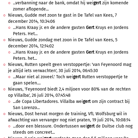
...verbanning naar de bank, omdat hij wei
gert
zijn komende
zomer aflopende...
Nieuws, Gudde met zoon te gast in De Tafel van Kees, 7
december 2014, 10:34:06
...Hans Kraay jr. en de andere gasten
Gert
Kruys en Jordens
Peters. Het...
Nieuws, Gudde zondag met zoon in De Tafel van Kees, 5
december 2014, 12:14:02
...Hans Kraay jr. en de andere gasten
Gert
Kruys en Jordens
Peters. het...
Nieuws, Rutten speelt geen verstoppertje: 'van Feyenoord mag
je altijd iets verwachten', 30 juli 2014, 06:45:30
...Maar niet al zoveel.' Toch wei
gert
Rutten verstoppertje te
gaan spelen....
Nieuws, 'Feyenoord biedt 2,4 miljoen voor 80% van de rechten
op Villalba', 26 juli 2014, 07:45:48
...de Copa Libertadores. Villalba wei
gert
om zijn contract bij
San Lorenzo...
Nieuws, Dost hervat morgen de training, VfL Wolfsburg wil in
afwachting van vervanger nog niet praten, 19 juli 2014, 10:08:14
...door een blessure. Ondertussen wei
gert
de Duitse club nog
steeds om concreet...