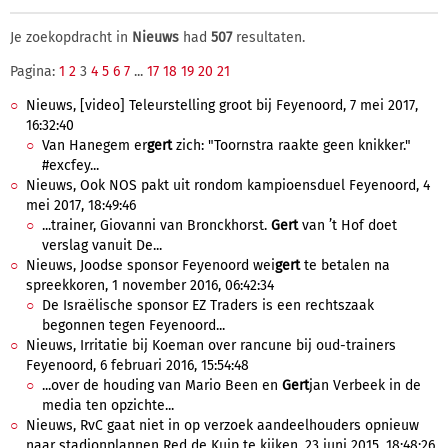
Je zoekopdracht in
Nieuws
had
507
resultaten.
Pagina:
1
2
3
4
5
6
7
...
17
18
19
20
21
Nieuws, [video] Teleurstelling groot bij Feyenoord, 7 mei 2017,
16:32:40
Van Hanegem er
gert
zich: "Toornstra raakte geen knikker."
#excfey...
Nieuws, Ook NOS pakt uit rondom kampioensduel Feyenoord, 4
mei 2017, 18:49:46
...trainer, Giovanni van Bronckhorst.
Gert
van ’t Hof doet
verslag vanuit De...
Nieuws, Joodse sponsor Feyenoord wei
gert
te betalen na
spreekkoren, 1 november 2016, 06:42:34
De Israëlische sponsor EZ Traders is een rechtszaak
begonnen tegen Feyenoord...
Nieuws, Irritatie bij Koeman over rancune bij oud-trainers
Feyenoord, 6 februari 2016, 15:54:48
...over de houding van Mario Been en
Gert
jan Verbeek in de
media ten opzichte...
Nieuws, RvC gaat niet in op verzoek aandeelhouders opnieuw
naar stadionplannen Red de Kuip te kijken, 23 juni 2015, 18:48:26