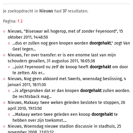
Je zoekopdracht in
Nieuws
had
37
resultaten.
Pagina:
1
2
Nieuws, "Biseswar wil hogerop, met of zonder Feyenoord", 15
oktober 2011, 14:48:50
...dus er zullen nog geen knopen worden
doorgehakt
," zegt Van
Geel tegen...
Nieuws, Fer over transfer: er is een enorme last van mijn
schouders gevallen, 31 augustus 2011, 18:05:38
...juist Feyenoord nu zelf de knoop heeft
doorgehakt
om door
te zetten. Als er...
Nieuws, Nog geen akkoord met Swerts, woensdag beslissing, 4
januari 2011, 18:11:30
...is afgesproken dat er dan knopen
doorgehakt
zullen worden.
De rechtsback mag...
Nieuws, Makaay: twee weken geleden besloten te stoppen, 26
april 2010, 19:13:50
...Makaay weten twee geleden een knoop
doorgehakt
te
hebben over zijn toekomst....
Nieuws, Woensdag nieuwe stadion discussie in stadhuis, 25
november 2008, 23:03:32