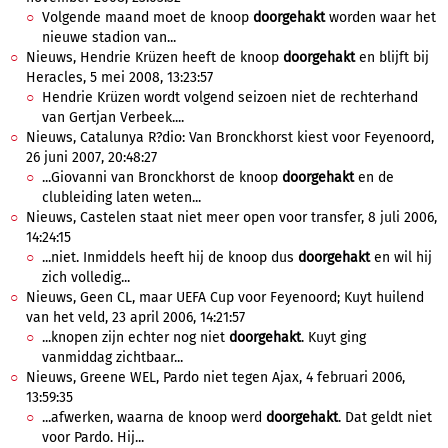
Volgende maand moet de knoop
doorgehakt
worden waar het
nieuwe stadion van...
Nieuws, Hendrie Krüzen heeft de knoop
doorgehakt
en blijft bij
Heracles, 5 mei 2008, 13:23:57
Hendrie Krüzen wordt volgend seizoen niet de rechterhand
van Gertjan Verbeek....
Nieuws, Catalunya R?dio: Van Bronckhorst kiest voor Feyenoord,
26 juni 2007, 20:48:27
...Giovanni van Bronckhorst de knoop
doorgehakt
en de
clubleiding laten weten...
Nieuws, Castelen staat niet meer open voor transfer, 8 juli 2006,
14:24:15
...niet. Inmiddels heeft hij de knoop dus
doorgehakt
en wil hij
zich volledig...
Nieuws, Geen CL, maar UEFA Cup voor Feyenoord; Kuyt huilend
van het veld, 23 april 2006, 14:21:57
...knopen zijn echter nog niet
doorgehakt
. Kuyt ging
vanmiddag zichtbaar...
Nieuws, Greene WEL, Pardo niet tegen Ajax, 4 februari 2006,
13:59:35
...afwerken, waarna de knoop werd
doorgehakt
. Dat geldt niet
voor Pardo. Hij...