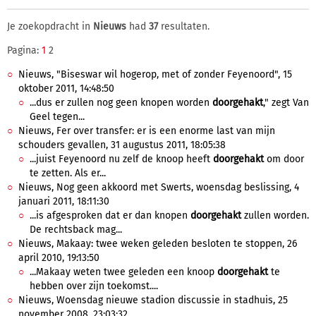
Je zoekopdracht in
Nieuws
had
37
resultaten.
Pagina:
1
2
Nieuws, "Biseswar wil hogerop, met of zonder Feyenoord", 15
oktober 2011, 14:48:50
...dus er zullen nog geen knopen worden
doorgehakt
," zegt Van
Geel tegen...
Nieuws, Fer over transfer: er is een enorme last van mijn
schouders gevallen, 31 augustus 2011, 18:05:38
...juist Feyenoord nu zelf de knoop heeft
doorgehakt
om door
te zetten. Als er...
Nieuws, Nog geen akkoord met Swerts, woensdag beslissing, 4
januari 2011, 18:11:30
...is afgesproken dat er dan knopen
doorgehakt
zullen worden.
De rechtsback mag...
Nieuws, Makaay: twee weken geleden besloten te stoppen, 26
april 2010, 19:13:50
...Makaay weten twee geleden een knoop
doorgehakt
te
hebben over zijn toekomst....
Nieuws, Woensdag nieuwe stadion discussie in stadhuis, 25
november 2008, 23:03:32