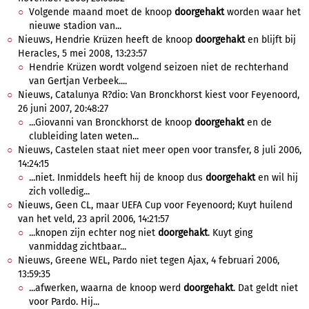
Volgende maand moet de knoop
doorgehakt
worden waar het
nieuwe stadion van...
Nieuws, Hendrie Krüzen heeft de knoop
doorgehakt
en blijft bij
Heracles, 5 mei 2008, 13:23:57
Hendrie Krüzen wordt volgend seizoen niet de rechterhand
van Gertjan Verbeek....
Nieuws, Catalunya R?dio: Van Bronckhorst kiest voor Feyenoord,
26 juni 2007, 20:48:27
...Giovanni van Bronckhorst de knoop
doorgehakt
en de
clubleiding laten weten...
Nieuws, Castelen staat niet meer open voor transfer, 8 juli 2006,
14:24:15
...niet. Inmiddels heeft hij de knoop dus
doorgehakt
en wil hij
zich volledig...
Nieuws, Geen CL, maar UEFA Cup voor Feyenoord; Kuyt huilend
van het veld, 23 april 2006, 14:21:57
...knopen zijn echter nog niet
doorgehakt
. Kuyt ging
vanmiddag zichtbaar...
Nieuws, Greene WEL, Pardo niet tegen Ajax, 4 februari 2006,
13:59:35
...afwerken, waarna de knoop werd
doorgehakt
. Dat geldt niet
voor Pardo. Hij...