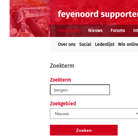
Voorpagina
Nieuws
Forums
In
Over ons
Social
Ledenlijst
Wie onlin
Zoekterm
Zoekterm
Zoekgebied