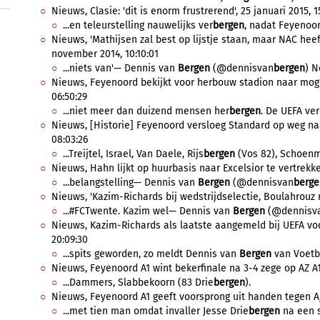
Nieuws, Clasie: 'dit is enorm frustrerend', 25 januari 2015, 1
...en teleurstelling nauwelijks ver
bergen
, nadat Feyenoor
Nieuws, 'Mathijsen zal best op lijstje staan, maar NAC heef
november 2014, 10:10:01
...niets van'— Dennis van
Bergen
(@dennisvan
bergen
) N
Nieuws, Feyenoord bekijkt voor herbouw stadion naar moge
06:50:29
...niet meer dan duizend mensen her
bergen
. De UEFA ver
Nieuws, [Historie] Feyenoord versloeg Standard op weg naar
08:03:26
...Treijtel, Israel, Van Daele, Rijs
bergen
(Vos 82), Schoenm
Nieuws, Hahn lijkt op huurbasis naar Excelsior te vertrekken
...belangstelling— Dennis van
Bergen
(@dennisvan
berge
Nieuws, 'Kazim-Richards bij wedstrijdselectie, Boulahrouz no
...#FCTwente. Kazim wel— Dennis van
Bergen
(@dennisv
Nieuws, Kazim-Richards als laatste aangemeld bij UEFA vo
20:09:30
...spits geworden, zo meldt Dennis van
Bergen
van Voetba
Nieuws, Feyenoord A1 wint bekerfinale na 3-4 zege op AZ A1,
...Dammers, Slabbekoorn (83 Drie
bergen
).
Nieuws, Feyenoord A1 geeft voorsprong uit handen tegen Aja
...met tien man omdat invaller Jesse Drie
bergen
na een s