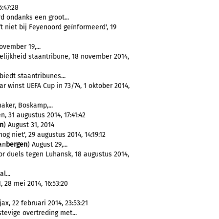
5:47:28
d ondanks een groot...
t niet bij Feyenoord geïnformeerd', 19
ovember 19,...
lijkheid staantribune, 18 november 2014,
biedt staantribunes...
 winst UEFA Cup in 73/74, 1 oktober 2014,
aker, Boskamp,...
, 31 augustus 2014, 17:41:42
n
) August 31, 2014
g niet', 29 augustus 2014, 14:19:12
an
bergen
) August 29,...
or duels tegen Luhansk, 18 augustus 2014,
l...
 28 mei 2014, 16:53:20
x, 22 februari 2014, 23:53:21
tevige overtreding met...