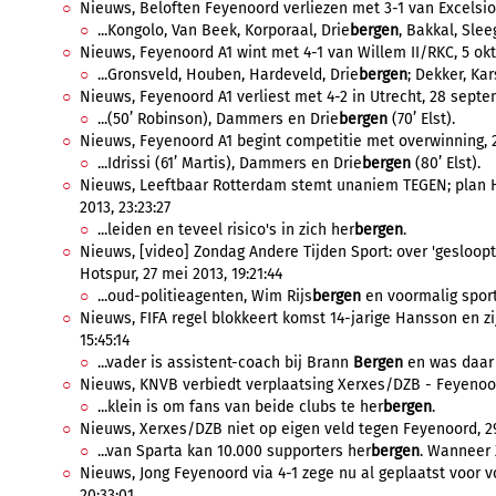
Nieuws, Beloften Feyenoord verliezen met 3-1 van Excelsior,
...Kongolo, Van Beek, Korporaal, Drie
bergen
, Bakkal, Slee
Nieuws, Feyenoord A1 wint met 4-1 van Willem II/RKC, 5 okto
...Gronsveld, Houben, Hardeveld, Drie
bergen
; Dekker, Ka
Nieuws, Feyenoord A1 verliest met 4-2 in Utrecht, 28 septe
...(50’ Robinson), Dammers en Drie
bergen
(70’ Elst).
Nieuws, Feyenoord A1 begint competitie met overwinning, 2
...Idrissi (61’ Martis), Dammers en Drie
bergen
(80’ Elst).
Nieuws, Leeftbaar Rotterdam stemt unaniem TEGEN; plan Het
2013, 23:23:27
...leiden en teveel risico's in zich her
bergen
.
Nieuws, [video] Zondag Andere Tijden Sport: over 'gesloopt
Hotspur, 27 mei 2013, 19:21:44
...oud-politieagenten, Wim Rijs
bergen
en voormalig sportj
Nieuws, FIFA regel blokkeert komst 14-jarige Hansson en zi
15:45:14
...vader is assistent-coach bij Brann
Bergen
en was daar 
Nieuws, KNVB verbiedt verplaatsing Xerxes/DZB - Feyenoord
...klein is om fans van beide clubs te her
bergen
.
Nieuws, Xerxes/DZB niet op eigen veld tegen Feyenoord, 29
...van Sparta kan 10.000 supporters her
bergen
. Wanneer 
Nieuws, Jong Feyenoord via 4-1 zege nu al geplaatst voor 
20:33:01