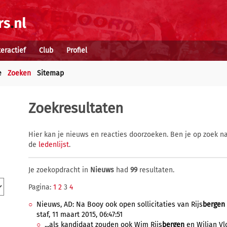
teractief
Club
Profiel
e
Zoeken
Sitemap
Zoekresultaten
Hier kan je nieuws en reacties doorzoeken. Ben je op zoek na
de
ledenlijst
.
Je zoekopdracht in
Nieuws
had
99
resultaten.
Pagina:
1
2
3
4
Nieuws, AD: Na Booy ook open sollicitaties van Rijs
bergen
staf, 11 maart 2015, 06:47:51
...als kandidaat zouden ook Wim Rijs
bergen
en Wiljan Vlo