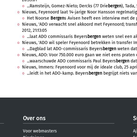
...Ramsteijn, Gomez-Nieto; Dercks (77 Drie
bergen
), Tada,
Nieuws, Feyenoord laat 14-jarige Noor Hansson regelmatig 
Het Noorse
Bergen
s Avisen heeft een interview met de pa
Nieuws, 'ADO verwacht snel akkoord met Feyenoord; trans
2012, 21:13:05
...laat ADO commissaris Beyers
bergen
weten snel een ak
Nieuws, 'ADO wil speler Feyenoord betrekken in transfer Im
...Dagblad lat ADO-commissaris Beyers
bergen
weten dat 
Nieuws, ADO: Voor 750.000 euro gaan we niet eens praten o
...waarschuwde ADO commissaris Paul Beyers
bergen
dat
Nieuws, Immers: Feyenoord voor mij de ideale club, 25 april
...leidt in het ADO-kamp. Beyers
bergen
begrijpt niets van
Over ons
S
Voor webmasters
Aj