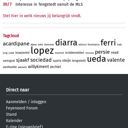
30/
7
Interesse in Tengstedt vanuit de MLS
Stel hier in welk nieuws jij belangrijk vindt.
Tagcloud
diarra
ferri
acardipane
bommel
alaves
betis
elshout
fenerbahce
hadj
lopez
persie
read
kraaijeveld
middenveldert
juste
marmol
jong
moussa
ueda
sociedad
valente
sjaakf
steijn
tengstedt
santigoal
sparta
willykment
zechiel
vanhoutte
wessels
Direct naar
Aanmelden
/
inloggen
Feyenoord Forum
Stand
Kalender
E-zine (nieuwsbrief)