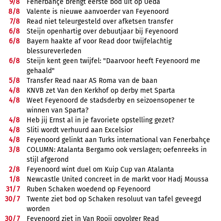
9/
8
Fenerbahçe brengt eerste bod uit op Ueda
8/
8
Valente is nieuwe aanvoerder van Feyenoord
7/
8
Read niet teleurgesteld over afketsen transfer
6/
8
Steijn openhartig over debuutjaar bij Feyenoord
6/
8
Bayern haakte af voor Read door twijfelachtig
blessureverleden
6/
8
Steijn kent geen twijfel: "Daarvoor heeft Feyenoord me
gehaald"
5/
8
Transfer Read naar AS Roma van de baan
4/
8
KNVB zet Van den Kerkhof op derby met Sparta
4/
8
Weet Feyenoord de stadsderby en seizoensopener te
winnen van Sparta?
4/
8
Heb jij Ernst al in je favoriete opstelling gezet?
4/
8
Sliti wordt verhuurd aan Excelsior
4/
8
Feyenoord gelinkt aan Turks international van Fenerbahçe
3/
8
COLUMN: Atalanta Bergamo ook verslagen; oefenreeks in
stijl afgerond
2/
8
Feyenoord wint duel om Kuip Cup van Atalanta
1/
8
Newcastle United concreet in de markt voor Hadj Moussa
31/
7
Ruben Schaken woedend op Feyenoord
30/
7
Twente ziet bod op Schaken resoluut van tafel geveegd
worden
30/
7
Feyenoord ziet in Van Rooij opvolger Read