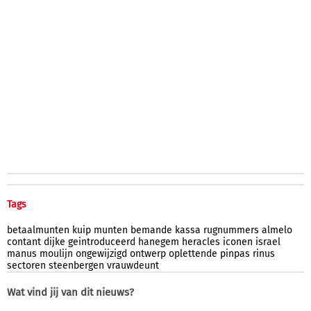
Tags
betaalmunten
kuip
munten
bemande
kassa
rugnummers
almelo
contant
dijke
geintroduceerd
hanegem
heracles
iconen
israel
manus
moulijn
ongewijzigd
ontwerp
oplettende
pinpas
rinus
sectoren
steenbergen
vrauwdeunt
Wat vind jij van dit nieuws?