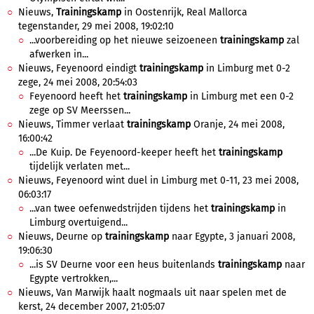
Nieuws,
Trainingskamp
in Oostenrijk, Real Mallorca
tegenstander, 29 mei 2008, 19:02:10
...voorbereiding op het nieuwe seizoeneen
trainingskamp
zal
afwerken in...
Nieuws, Feyenoord eindigt
trainingskamp
in Limburg met 0-2
zege, 24 mei 2008, 20:54:03
Feyenoord heeft het
trainingskamp
in Limburg met een 0-2
zege op SV Meerssen...
Nieuws, Timmer verlaat
trainingskamp
Oranje, 24 mei 2008,
16:00:42
...De Kuip. De Feyenoord-keeper heeft het
trainingskamp
tijdelijk verlaten met...
Nieuws, Feyenoord wint duel in Limburg met 0-11, 23 mei 2008,
06:03:17
...van twee oefenwedstrijden tijdens het
trainingskamp
in
Limburg overtuigend...
Nieuws, Deurne op
trainingskamp
naar Egypte, 3 januari 2008,
19:06:30
...is SV Deurne voor een heus buitenlands
trainingskamp
naar
Egypte vertrokken,...
Nieuws, Van Marwijk haalt nogmaals uit naar spelen met de
kerst, 24 december 2007, 21:05:07