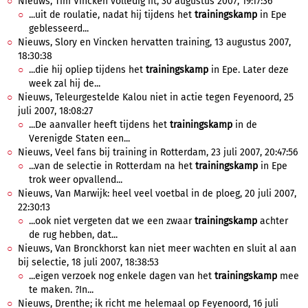
Nieuws, Tim Vincken volledig fit, 30 augustus 2007, 19:17:36
...uit de roulatie, nadat hij tijdens het
trainingskamp
in Epe
geblesseerd...
Nieuws, Slory en Vincken hervatten training, 13 augustus 2007,
18:30:38
...die hij opliep tijdens het
trainingskamp
in Epe. Later deze
week zal hij de...
Nieuws, Teleurgestelde Kalou niet in actie tegen Feyenoord, 25
juli 2007, 18:08:27
...De aanvaller heeft tijdens het
trainingskamp
in de
Verenigde Staten een...
Nieuws, Veel fans bij training in Rotterdam, 23 juli 2007, 20:47:56
...van de selectie in Rotterdam na het
trainingskamp
in Epe
trok weer opvallend...
Nieuws, Van Marwijk: heel veel voetbal in de ploeg, 20 juli 2007,
22:30:13
...ook niet vergeten dat we een zwaar
trainingskamp
achter
de rug hebben, dat...
Nieuws, Van Bronckhorst kan niet meer wachten en sluit al aan
bij selectie, 18 juli 2007, 18:38:53
...eigen verzoek nog enkele dagen van het
trainingskamp
mee
te maken. ?In...
Nieuws, Drenthe; ik richt me helemaal op Feyenoord, 16 juli