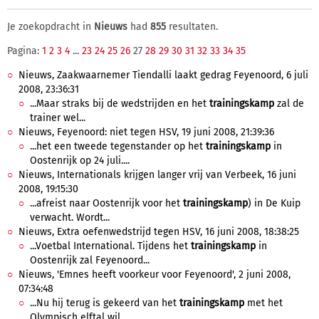
Je zoekopdracht in
Nieuws
had
855
resultaten.
Pagina:
1
2
3
4
...
23
24
25
26
27
28
29
30
31
32
33
34
35
Nieuws, Zaakwaarnemer Tiendalli laakt gedrag Feyenoord, 6 juli
2008, 23:36:31
...Maar straks bij de wedstrijden en het
trainingskamp
zal de
trainer wel...
Nieuws, Feyenoord: niet tegen HSV, 19 juni 2008, 21:39:36
...het een tweede tegenstander op het
trainingskamp
in
Oostenrijk op 24 juli....
Nieuws, Internationals krijgen langer vrij van Verbeek, 16 juni
2008, 19:15:30
...afreist naar Oostenrijk voor het
trainingskamp
) in De Kuip
verwacht. Wordt...
Nieuws, Extra oefenwedstrijd tegen HSV, 16 juni 2008, 18:38:25
...Voetbal International. Tijdens het
trainingskamp
in
Oostenrijk zal Feyenoord...
Nieuws, 'Emnes heeft voorkeur voor Feyenoord', 2 juni 2008,
07:34:48
...Nu hij terug is gekeerd van het
trainingskamp
met het
Olympisch elftal wil...