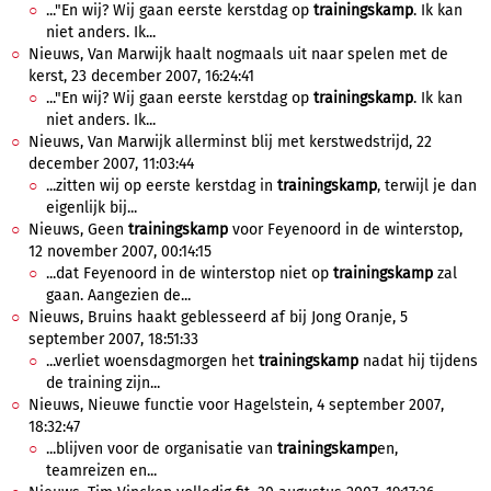
..."En wij? Wij gaan eerste kerstdag op
trainingskamp
. Ik kan
niet anders. Ik...
Nieuws, Van Marwijk haalt nogmaals uit naar spelen met de
kerst, 23 december 2007, 16:24:41
..."En wij? Wij gaan eerste kerstdag op
trainingskamp
. Ik kan
niet anders. Ik...
Nieuws, Van Marwijk allerminst blij met kerstwedstrijd, 22
december 2007, 11:03:44
...zitten wij op eerste kerstdag in
trainingskamp
, terwijl je dan
eigenlijk bij...
Nieuws, Geen
trainingskamp
voor Feyenoord in de winterstop,
12 november 2007, 00:14:15
...dat Feyenoord in de winterstop niet op
trainingskamp
zal
gaan. Aangezien de...
Nieuws, Bruins haakt geblesseerd af bij Jong Oranje, 5
september 2007, 18:51:33
...verliet woensdagmorgen het
trainingskamp
nadat hij tijdens
de training zijn...
Nieuws, Nieuwe functie voor Hagelstein, 4 september 2007,
18:32:47
...blijven voor de organisatie van
trainingskamp
en,
teamreizen en...