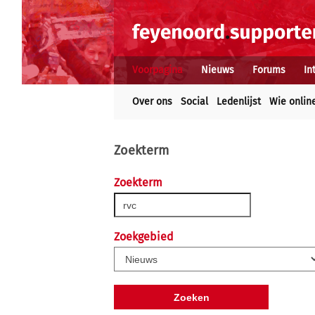
Voorpagina
Nieuws
Forums
In
Over ons
Social
Ledenlijst
Wie onlin
Zoekterm
Zoekterm
Zoekgebied