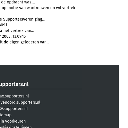
de opdracht was....
d op motie van wantrouwen en wil vertrek
e Supportersvereniging...
0:11
 het vertrek van...
2003, 13:09:15
 de eigen gelederen van...
upporters.nl
ax.supporters.nl
eyenoord.supporters.nl
V.supporters.nl
itemap
ijn voorkeuren
ookie-instellingen