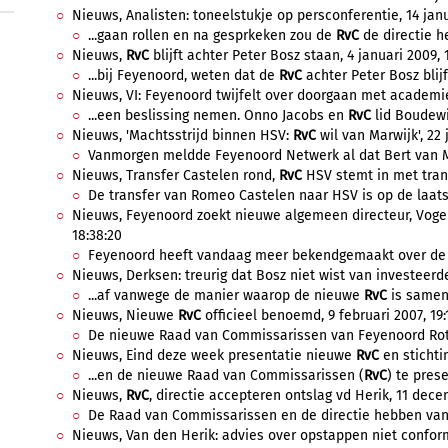
Nieuws, Analisten: toneelstukje op persconferentie, 14 janu
...gaan rollen en na gesprkeken zou de
RvC
de directie h
Nieuws,
RvC
blijft achter Peter Bosz staan, 4 januari 2009, 
...bij Feyenoord, weten dat de
RvC
achter Peter Bosz blijft
Nieuws, VI: Feyenoord twijfelt over doorgaan met academie 
...een beslissing nemen. Onno Jacobs en
RvC
lid Boudewi
Nieuws, 'Machtsstrijd binnen HSV:
RvC
wil van Marwijk', 22 
Vanmorgen meldde Feyenoord Netwerk al dat Bert van Ma
Nieuws, Transfer Castelen rond,
RvC
HSV stemt in met transf
De transfer van Romeo Castelen naar HSV is op de laatste
Nieuws, Feyenoord zoekt nieuwe algemeen directeur, Vog
18:38:20
Feyenoord heeft vandaag meer bekendgemaakt over de n
Nieuws, Derksen: treurig dat Bosz niet wist van investeerder
...af vanwege de manier waarop de nieuwe
RvC
is sameng
Nieuws, Nieuwe
RvC
officieel benoemd, 9 februari 2007, 19:
De nieuwe Raad van Commissarissen van Feyenoord Rotte
Nieuws, Eind deze week presentatie nieuwe
RvC
en stichtin
...en de nieuwe Raad van Commissarissen (
RvC
) te prese
Nieuws,
RvC
, directie accepteren ontslag vd Herik, 11 dece
De Raad van Commissarissen en de directie hebben vanda
Nieuws, Van den Herik: advies over opstappen niet conform