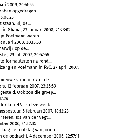
ari 2009, 20:41:55
ebben opgedragen...
15:06:23
 staan. Bij de...
in Ghana, 23 januari 2008, 21:23:02
jn Poelmann waren...
januari 2008, 20:13:53
rwijk op de...
er, 29 juli 2007, 20:57:56
 formaliteiten na rond....
elzang en Poelmann in
RvC
, 27 april 2007,
ieuwe structuur van de...
s, 12 februari 2007, 23:25:59
esteld. Ook zou die groep...
17:26
rdam N.V. is deze week...
gsbestuur, 5 februari 2007, 18:12:23
nteren. Jos van der Vegt...
mber 2006, 21:32:35
ag het ontslag van Jorien...
 de opdracht, 4 december 2006, 22:57:11