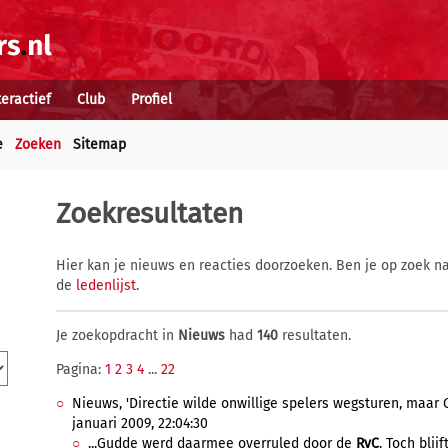
teractief
Club
Profiel
e
Zoeken
Sitemap
Zoekresultaten
Hier kan je nieuws en reacties doorzoeken. Ben je op zoek na
de
ledenlijst
.
Je zoekopdracht in
Nieuws
had
140
resultaten.
Pagina:
1
2
3
4
...
22
Nieuws, 'Directie wilde onwillige spelers wegsturen, maar
januari 2009, 22:04:30
...Gudde werd daarmee overruled door de
RvC
. Toch blij