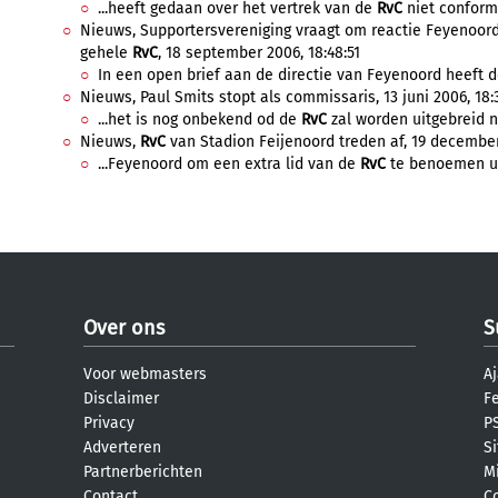
...heeft gedaan over het vertrek van de
RvC
niet conform 
Nieuws, Supportersvereniging vraagt om reactie Feyenoor
gehele
RvC
, 18 september 2006, 18:48:51
In een open brief aan de directie van Feyenoord heeft d
Nieuws, Paul Smits stopt als commissaris, 13 juni 2006, 18:3
...het is nog onbekend od de
RvC
zal worden uitgebreid na
Nieuws,
RvC
van Stadion Feijenoord treden af, 19 december 
...Feyenoord om een extra lid van de
RvC
te benoemen uit
Over ons
S
Voor webmasters
Aj
Disclaimer
F
Privacy
PS
Adverteren
S
Partnerberichten
M
Contact
C