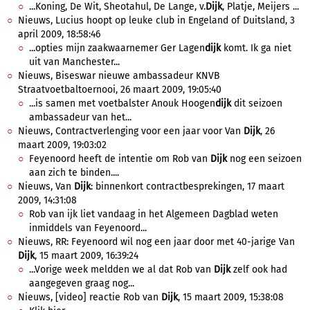
...Koning, De Wit, Sheotahul, De Lange, v.
Dijk
, Platje, Meijers ...
Nieuws, Lucius hoopt op leuke club in Engeland of Duitsland, 3
april 2009, 18:58:46
...opties mijn zaakwaarnemer Ger Lagen
dijk
komt. Ik ga niet
uit van Manchester...
Nieuws, Biseswar nieuwe ambassadeur KNVB
Straatvoetbaltoernooi, 26 maart 2009, 19:05:40
...is samen met voetbalster Anouk Hoogen
dijk
dit seizoen
ambassadeur van het...
Nieuws, Contractverlenging voor een jaar voor Van
Dijk
, 26
maart 2009, 19:03:02
Feyenoord heeft de intentie om Rob van
Dijk
nog een seizoen
aan zich te binden....
Nieuws, Van
Dijk
: binnenkort contractbesprekingen, 17 maart
2009, 14:31:08
Rob van ijk liet vandaag in het Algemeen Dagblad weten
inmiddels van Feyenoord...
Nieuws, RR: Feyenoord wil nog een jaar door met 40-jarige Van
Dijk
, 15 maart 2009, 16:39:24
...Vorige week meldden we al dat Rob van
Dijk
zelf ook had
aangegeven graag nog...
Nieuws, [video] reactie Rob van
Dijk
, 15 maart 2009, 15:38:08