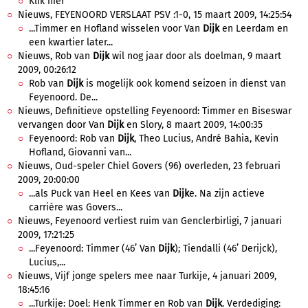
Klik hier
Nieuws, FEYENOORD VERSLAAT PSV :1-0, 15 maart 2009, 14:25:54
...Timmer en Hofland wisselen voor Van
Dijk
en Leerdam en
een kwartier later...
Nieuws, Rob van
Dijk
wil nog jaar door als doelman, 9 maart
2009, 00:26:12
Rob van
Dijk
is mogelijk ook komend seizoen in dienst van
Feyenoord. De...
Nieuws, Definitieve opstelling Feyenoord: Timmer en Biseswar
vervangen door Van
Dijk
en Slory, 8 maart 2009, 14:00:35
Feyenoord: Rob van
Dijk
, Theo Lucius, André Bahia, Kevin
Hofland, Giovanni van...
Nieuws, Oud-speler Chiel Govers (96) overleden, 23 februari
2009, 20:00:00
...als Puck van Heel en Kees van
Dijk
e. Na zijn actieve
carrière was Govers...
Nieuws, Feyenoord verliest ruim van Genclerbirligi, 7 januari
2009, 17:21:25
...Feyenoord: Timmer (46’ Van
Dijk
); Tiendalli (46’ Derijck),
Lucius,...
Nieuws, Vijf jonge spelers mee naar Turkije, 4 januari 2009,
18:45:16
...Turkije: Doel: Henk Timmer en Rob van
Dijk
. Verdediging: