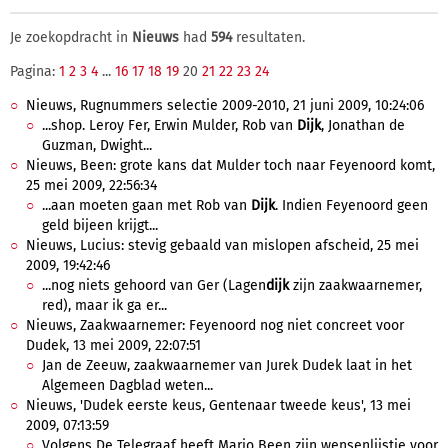
Je zoekopdracht in
Nieuws
had
594
resultaten.
Pagina:
1
2
3
4
...
16
17
18
19
20
21
22
23
24
Nieuws, Rugnummers selectie 2009-2010, 21 juni 2009, 10:24:06
...shop. Leroy Fer, Erwin Mulder, Rob van
Dijk
, Jonathan de
Guzman, Dwight...
Nieuws, Been: grote kans dat Mulder toch naar Feyenoord komt,
25 mei 2009, 22:56:34
...aan moeten gaan met Rob van
Dijk
. Indien Feyenoord geen
geld bijeen krijgt...
Nieuws, Lucius: stevig gebaald van mislopen afscheid, 25 mei
2009, 19:42:46
...nog niets gehoord van Ger (Lagen
dijk
zijn zaakwaarnemer,
red), maar ik ga er...
Nieuws, Zaakwaarnemer: Feyenoord nog niet concreet voor
Dudek, 13 mei 2009, 22:07:51
Jan de Zeeuw, zaakwaarnemer van Jurek Dudek laat in het
Algemeen Dagblad weten...
Nieuws, 'Dudek eerste keus, Gentenaar tweede keus', 13 mei
2009, 07:13:59
Volgens De Telegraaf heeft Mario Been zijn wensenlijstje voor