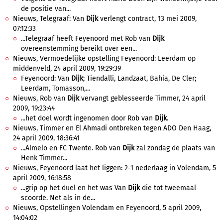
de positie van...
Nieuws, Telegraaf: Van
Dijk
verlengt contract, 13 mei 2009,
07:12:33
...Telegraaf heeft Feyenoord met Rob van
Dijk
overeenstemming bereikt over een...
Nieuws, Vermoedelijke opstelling Feyenoord: Leerdam op
middenveld, 24 april 2009, 19:29:39
Feyenoord: Van
Dijk
; Tiendalli, Landzaat, Bahia, De Cler;
Leerdam, Tomasson,...
Nieuws, Rob van
Dijk
vervangt geblesseerde Timmer, 24 april
2009, 19:23:44
...het doel wordt ingenomen door Rob van
Dijk
.
Nieuws, Timmer en El Ahmadi ontbreken tegen ADO Den Haag,
24 april 2009, 18:36:41
...Almelo en FC Twente. Rob van
Dijk
zal zondag de plaats van
Henk Timmer...
Nieuws, Feyenoord laat het liggen: 2-1 nederlaag in Volendam, 5
april 2009, 16:18:58
...grip op het duel en het was Van
Dijk
die tot tweemaal
scoorde. Net als in de...
Nieuws, Opstellingen Volendam en Feyenoord, 5 april 2009,
14:04:02