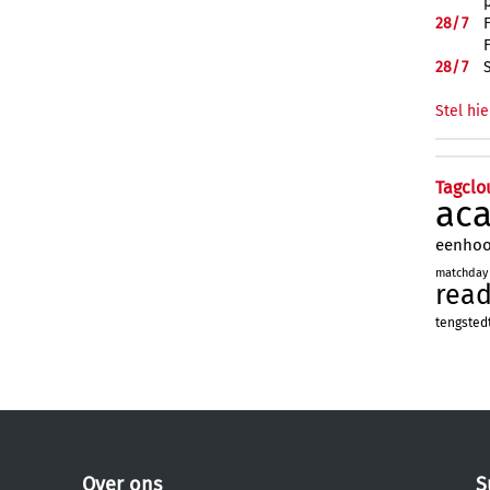
28/
7
28/
7
Stel hie
Tagclo
ac
eenho
matchday
rea
tengsted
Over ons
S