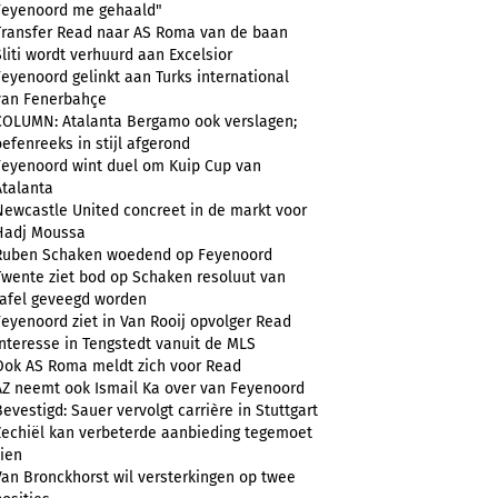
Feyenoord me gehaald"
Transfer Read naar AS Roma van de baan
Sliti wordt verhuurd aan Excelsior
Feyenoord gelinkt aan Turks international
van Fenerbahçe
COLUMN: Atalanta Bergamo ook verslagen;
oefenreeks in stijl afgerond
Feyenoord wint duel om Kuip Cup van
Atalanta
Newcastle United concreet in de markt voor
Hadj Moussa
Ruben Schaken woedend op Feyenoord
Twente ziet bod op Schaken resoluut van
tafel geveegd worden
Feyenoord ziet in Van Rooij opvolger Read
Interesse in Tengstedt vanuit de MLS
Ook AS Roma meldt zich voor Read
AZ neemt ook Ismail Ka over van Feyenoord
Bevestigd: Sauer vervolgt carrière in Stuttgart
Zechiël kan verbeterde aanbieding tegemoet
zien
Van Bronckhorst wil versterkingen op twee