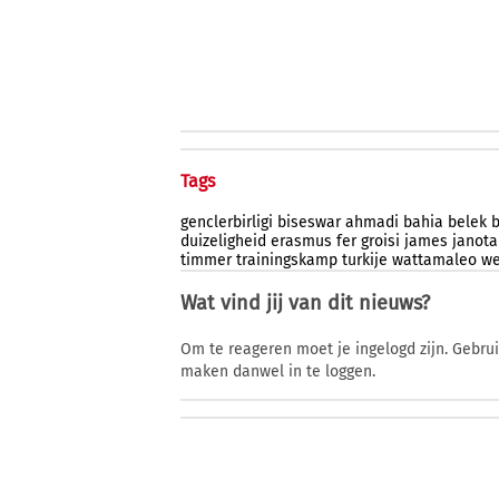
Tags
genclerbirligi
biseswar
ahmadi
bahia
belek
b
duizeligheid
erasmus
fer
groisi
james
janota
timmer
trainingskamp
turkije
wattamaleo
we
Wat vind jij van dit nieuws?
Om te reageren moet je ingelogd zijn. Gebru
maken danwel in te loggen.