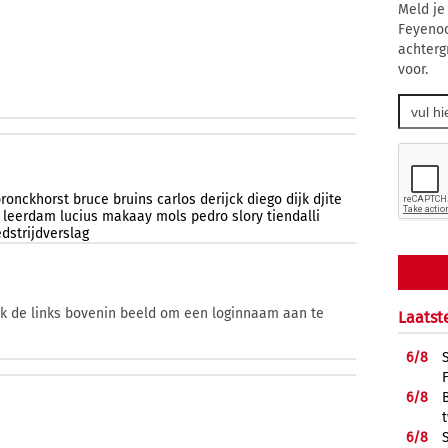
Meld je
Feyenoo
achtergr
voor.
ronckhorst
bruce
bruins
carlos
derijck
diego
dijk
djite
leerdam
lucius
makaay
mols
pedro
slory
tiendalli
dstrijdverslag
ik de links bovenin beeld om een loginnaam aan te
Laatst
6/
8
6/
8
6/
8