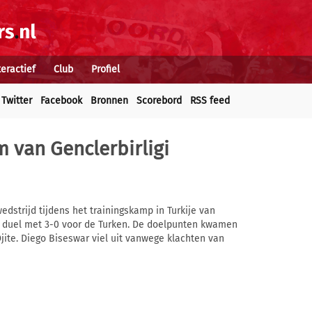
teractief
Club
Profiel
Twitter
Facebook
Bronnen
Scorebord
RSS feed
m van Genclerbirligi
strijd tijdens het trainingskamp in Turkije van
het duel met 3-0 voor de Turken. De doelpunten kwamen
jite. Diego Biseswar viel uit vanwege klachten van