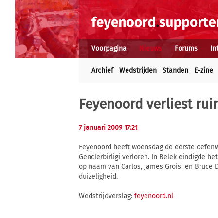
Voorpagina
Nieuws
Forums
In
Archief
Wedstrijden
Standen
E-zine
Feyenoord verliest rui
7 januari 2009 17:21
Feyenoord heeft woensdag de eerste oefenwed
Genclerbirligi verloren. In Belek eindigde 
op naam van Carlos, James Groisi en Bruce D
duizeligheid.
Wedstrijdverslag:
feyenoord.nl