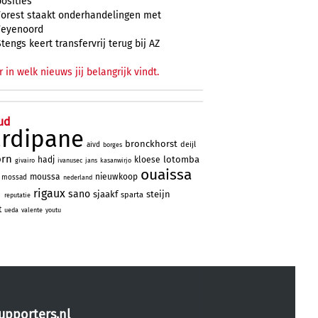
posities
Forest staakt onderhandelingen met
Feyenoord
Stengs keert transfervrij terug bij AZ
r in welk nieuws jij belangrijk vindt.
ud
ardipane
bronckhorst
deijl
aivd
borges
orn
lotomba
hadj
kloese
givairo
ivanusec
jans
kasanwirjo
ouaissa
moussa
nieuwkoop
mossad
nederland
d
rigaux
sano
sjaakf
steijn
sparta
reputatie
t
ueda
valente
youtu
upporters.nl