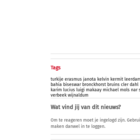
Tags
turkije
erasmus
janota
kelvin
kermit
leerda
bahia
biseswar
bronckhorst
bruins
cler
dahl
karim
lucius
luigi
makaay
michael
mols
nar
verbeek
wijnaldum
Wat vind jij van dit nieuws?
Om te reageren moet je ingelogd zijn. Gebru
maken danwel in te loggen.