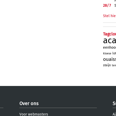
28/
7
Stel hie
Tagclo
ac
eenhoo
lo
kloese
ouais
steijn
ten
Over ons
S
Voor webmasters
Aj