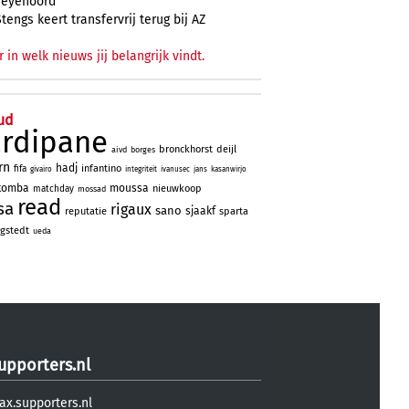
Feyenoord
Stengs keert transfervrij terug bij AZ
r in welk nieuws jij belangrijk vindt.
ud
ardipane
bronckhorst
deijl
aivd
borges
rn
hadj
infantino
fifa
givairo
integriteit
ivanusec
jans
kasanwirjo
tomba
moussa
nieuwkoop
matchday
mossad
read
sa
rigaux
sano
sjaakf
reputatie
sparta
gstedt
ueda
upporters.nl
ax.supporters.nl