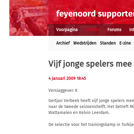
Voorpagina
Nieuws
Forums
In
Archief
Wedstrijden
Standen
E-zine
Vijf jonge spelers mee 
4 januari 2009 18:45
Verslaggever: K
Gertjan Verbeek heeft vijf jonge spelers me
naar de tweede seizoenshelft. Het betreft Mi
Wattamaleo en Kelvin Leerdam.
De selectie voor het trainingskamp in Turkije