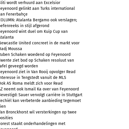
Sliti wordt verhuurd aan Excelsior
Feyenoord gelinkt aan Turks international
van Fenerbahçe
COLUMN: Atalanta Bergamo ook verslagen;
oefenreeks in stijl afgerond
Feyenoord wint duel om Kuip Cup van
Atalanta
Newcastle United concreet in de markt voor
Hadj Moussa
Ruben Schaken woedend op Feyenoord
Twente ziet bod op Schaken resoluut van
tafel geveegd worden
Feyenoord ziet in Van Rooij opvolger Read
Interesse in Tengstedt vanuit de MLS
Ook AS Roma meldt zich voor Read
AZ neemt ook Ismail Ka over van Feyenoord
Bevestigd: Sauer vervolgt carrière in Stuttgart
Zechiël kan verbeterde aanbieding tegemoet
zien
Van Bronckhorst wil versterkingen op twee
posities
Forest staakt onderhandelingen met