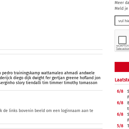
Meer da
Meld je
m
pedro
trainingskamp
wattamaleo
ahmadi
andwele
derijck
diego
dijk
dwight
fer
gertjan
greene
hofland
jon
Laatst
serginho
slory
tiendalli
tim
timmer
timothy
tomasson
6/
8
6/
8
ik de links bovenin beeld om een loginnaam aan te
6/
8
5/
8