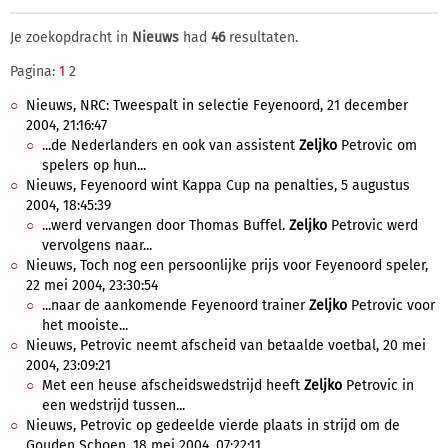
Je zoekopdracht in
Nieuws
had
46
resultaten.
Pagina:
1
2
Nieuws, NRC: Tweespalt in selectie Feyenoord, 21 december
2004, 21:16:47
...de Nederlanders en ook van assistent
Zeljko
Petrovic om
spelers op hun...
Nieuws, Feyenoord wint Kappa Cup na penalties, 5 augustus
2004, 18:45:39
...werd vervangen door Thomas Buffel.
Zeljko
Petrovic werd
vervolgens naar...
Nieuws, Toch nog een persoonlijke prijs voor Feyenoord speler,
22 mei 2004, 23:30:54
...naar de aankomende Feyenoord trainer
Zeljko
Petrovic voor
het mooiste...
Nieuws, Petrovic neemt afscheid van betaalde voetbal, 20 mei
2004, 23:09:21
Met een heuse afscheidswedstrijd heeft
Zeljko
Petrovic in
een wedstrijd tussen...
Nieuws, Petrovic op gedeelde vierde plaats in strijd om de
Gouden Schoen, 18 mei 2004, 07:22:11