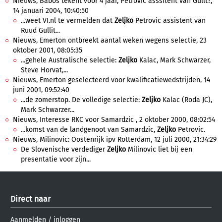
Nieuws, Babos tekent voor 4 jaar, Petrovic asssitent van Gullt?,
14 januari 2004, 10:40:50
...weet VI.nl te vermelden dat
Zeljko
Petrovic assistent van
Ruud Gullit...
Nieuws, Emerton ontbreekt aantal weken wegens selectie, 23
oktober 2001, 08:05:35
...gehele Australische selectie:
Zeljko
Kalac, Mark Schwarzer,
Steve Horvat,...
Nieuws, Emerton geselecteerd voor kwalificatiewedstrijden, 14
juni 2001, 09:52:40
...de zomerstop. De volledige selectie:
Zeljko
Kalac (Roda JC),
Mark Schwarzer...
Nieuws, Interesse RKC voor Samardzic , 2 oktober 2000, 08:02:54
...komst van de landgenoot van Samardzic,
Zeljko
Petrovic.
Nieuws, Milinovic: Oostenrijk ipv Rotterdam, 12 juli 2000, 21:34:29
De Slovenische verdediger
Zeljko
Milinovic liet bij een
presentatie voor zijn...
Direct naar
Aanmelden
/
inloggen