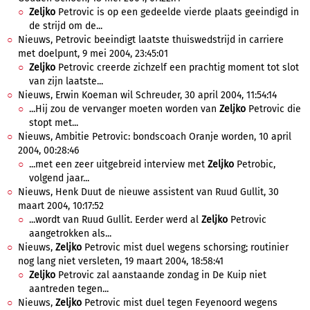
Zeljko
Petrovic is op een gedeelde vierde plaats geeindigd in
de strijd om de...
Nieuws, Petrovic beeindigt laatste thuiswedstrijd in carriere
met doelpunt, 9 mei 2004, 23:45:01
Zeljko
Petrovic creerde zichzelf een prachtig moment tot slot
van zijn laatste...
Nieuws, Erwin Koeman wil Schreuder, 30 april 2004, 11:54:14
...Hij zou de vervanger moeten worden van
Zeljko
Petrovic die
stopt met...
Nieuws, Ambitie Petrovic: bondscoach Oranje worden, 10 april
2004, 00:28:46
...met een zeer uitgebreid interview met
Zeljko
Petrobic,
volgend jaar...
Nieuws, Henk Duut de nieuwe assistent van Ruud Gullit, 30
maart 2004, 10:17:52
...wordt van Ruud Gullit. Eerder werd al
Zeljko
Petrovic
aangetrokken als...
Nieuws,
Zeljko
Petrovic mist duel wegens schorsing; routinier
nog lang niet versleten, 19 maart 2004, 18:58:41
Zeljko
Petrovic zal aanstaande zondag in De Kuip niet
aantreden tegen...
Nieuws,
Zeljko
Petrovic mist duel tegen Feyenoord wegens