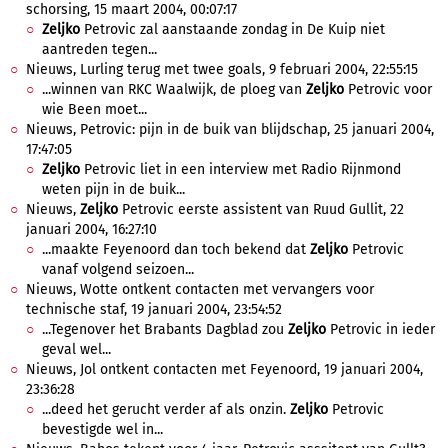
schorsing, 15 maart 2004, 00:07:17
Zeljko
Petrovic zal aanstaande zondag in De Kuip niet
aantreden tegen...
Nieuws, Lurling terug met twee goals, 9 februari 2004, 22:55:15
...winnen van RKC Waalwijk, de ploeg van
Zeljko
Petrovic voor
wie Been moet...
Nieuws, Petrovic: pijn in de buik van blijdschap, 25 januari 2004,
17:47:05
Zeljko
Petrovic liet in een interview met Radio Rijnmond
weten pijn in de buik...
Nieuws,
Zeljko
Petrovic eerste assistent van Ruud Gullit, 22
januari 2004, 16:27:10
...maakte Feyenoord dan toch bekend dat
Zeljko
Petrovic
vanaf volgend seizoen...
Nieuws, Wotte ontkent contacten met vervangers voor
technische staf, 19 januari 2004, 23:54:52
...Tegenover het Brabants Dagblad zou
Zeljko
Petrovic in ieder
geval wel...
Nieuws, Jol ontkent contacten met Feyenoord, 19 januari 2004,
23:36:28
...deed het gerucht verder af als onzin.
Zeljko
Petrovic
bevestigde wel in...