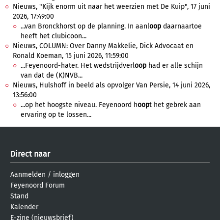
Nieuws, "Kijk enorm uit naar het weerzien met De Kuip", 17 juni
2026, 17:49:00
...van Bronckhorst op de planning. In aanl
oop
daarnaartoe
heeft het clubicoon...
Nieuws, COLUMN: Over Danny Makkelie, Dick Advocaat en
Ronald Koeman, 15 juni 2026, 11:59:00
...Feyenoord-hater. Het wedstrijdverl
oop
had er alle schijn
van dat de (K)NVB...
Nieuws, Hulshoff in beeld als opvolger Van Persie, 14 juni 2026,
13:56:00
...op het hoogste niveau. Feyenoord h
oop
t het gebrek aan
ervaring op te lossen...
Direct naar
Aanmelden
/
inloggen
Feyenoord Forum
Stand
Kalender
E-zine (nieuwsbrief)