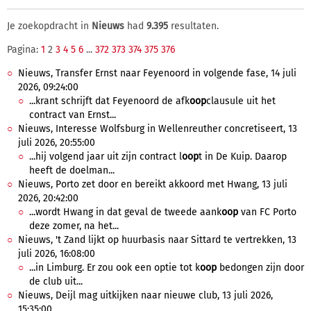
Je zoekopdracht in
Nieuws
had
9.395
resultaten.
Pagina:
1
2
3
4
5
6
...
372
373
374
375
376
Nieuws, Transfer Ernst naar Feyenoord in volgende fase, 14 juli
2026, 09:24:00
...krant schrijft dat Feyenoord de afk
oop
clausule uit het
contract van Ernst...
Nieuws, Interesse Wolfsburg in Wellenreuther concretiseert, 13
juli 2026, 20:55:00
...hij volgend jaar uit zijn contract l
oop
t in De Kuip. Daarop
heeft de doelman...
Nieuws, Porto zet door en bereikt akkoord met Hwang, 13 juli
2026, 20:42:00
...wordt Hwang in dat geval de tweede aank
oop
van FC Porto
deze zomer, na het...
Nieuws, 't Zand lijkt op huurbasis naar Sittard te vertrekken, 13
juli 2026, 16:08:00
...in Limburg. Er zou ook een optie tot k
oop
bedongen zijn door
de club uit...
Nieuws, Deijl mag uitkijken naar nieuwe club, 13 juli 2026,
15:35:00