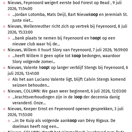
Nieuws, Feyenoord weigert eerste bod Forest op Read , 9 juli
2026, 11:54:00
...Jordan Lotomba, Mats Deijl, Bart Nieuwk
oop
en Jeremiah St.
Juste niet...
Nieuws, Wellenreuther richt zich op vertrek bij Feyenoord, 8 juli
2026, 15:33:00
...bank plaats te nemen bij Feyenoord en h
oop
t op een
nieuwe club waar hij de...
Nieuws, Willem II huurt Slory van Feyenoord, 7 juli 2026, 16:59:00
...heeft Willem II geen optie tot k
oop
bedongen, waardoor
Slory volgende zomer...
Nieuws, Valente h
oop
t op langer verblijf Stengs bij Feyenoord, 6
juli 2026, 13:41:00
Als het aan Luciano Valente ligt, blijft Calvin Stengs komend
seizoen behouden...
Nieuws, COLUMN: We gaan weer beginnen!!, 6 juli 2026, 12:03:00
...krachtsverhoudingen zijn in de l
oop
der decennia danig
veranderd. Onze...
Nieuws, Keeper Ernst en Feyenoord openen gesprekken, 3 juli
2026, 11:53:00
...in De Kuip als volgende aank
oop
van Dévy Rigaux. De
doelman heeft nog een...