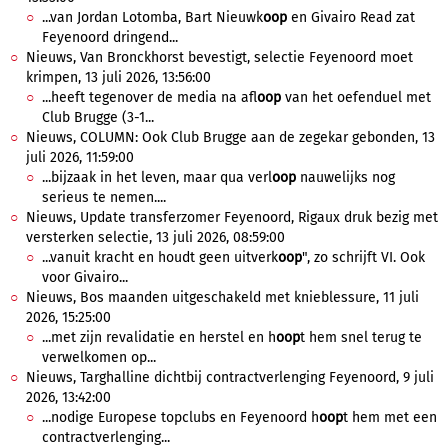
...van Jordan Lotomba, Bart Nieuwk
oop
en Givairo Read zat
Feyenoord dringend...
Nieuws, Van Bronckhorst bevestigt, selectie Feyenoord moet
krimpen, 13 juli 2026, 13:56:00
...heeft tegenover de media na afl
oop
van het oefenduel met
Club Brugge (3-1...
Nieuws, COLUMN: Ook Club Brugge aan de zegekar gebonden, 13
juli 2026, 11:59:00
...bijzaak in het leven, maar qua verl
oop
nauwelijks nog
serieus te nemen....
Nieuws, Update transferzomer Feyenoord, Rigaux druk bezig met
versterken selectie, 13 juli 2026, 08:59:00
...vanuit kracht en houdt geen uitverk
oop
", zo schrijft VI. Ook
voor Givairo...
Nieuws, Bos maanden uitgeschakeld met knieblessure, 11 juli
2026, 15:25:00
...met zijn revalidatie en herstel en h
oop
t hem snel terug te
verwelkomen op...
Nieuws, Targhalline dichtbij contractverlenging Feyenoord, 9 juli
2026, 13:42:00
...nodige Europese topclubs en Feyenoord h
oop
t hem met een
contractverlenging...