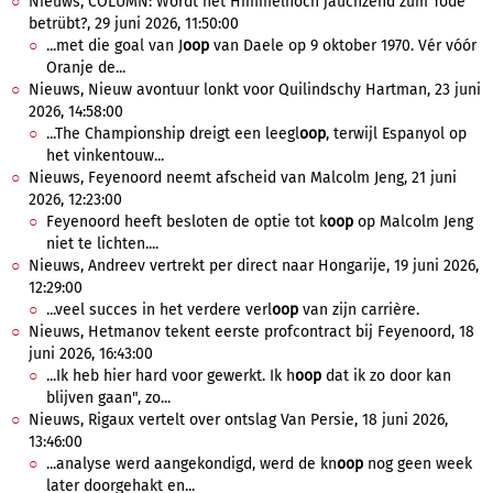
Nieuws, COLUMN: Wordt het Himmelhoch jauchzend zum Tode
betrübt?, 29 juni 2026, 11:50:00
...met die goal van J
oop
van Daele op 9 oktober 1970. Vér vóór
Oranje de...
Nieuws, Nieuw avontuur lonkt voor Quilindschy Hartman, 23 juni
2026, 14:58:00
...The Championship dreigt een leegl
oop
, terwijl Espanyol op
het vinkentouw...
Nieuws, Feyenoord neemt afscheid van Malcolm Jeng, 21 juni
2026, 12:23:00
Feyenoord heeft besloten de optie tot k
oop
op Malcolm Jeng
niet te lichten....
Nieuws, Andreev vertrekt per direct naar Hongarije, 19 juni 2026,
12:29:00
...veel succes in het verdere verl
oop
van zijn carrière.
Nieuws, Hetmanov tekent eerste profcontract bij Feyenoord, 18
juni 2026, 16:43:00
...Ik heb hier hard voor gewerkt. Ik h
oop
dat ik zo door kan
blijven gaan", zo...
Nieuws, Rigaux vertelt over ontslag Van Persie, 18 juni 2026,
13:46:00
...analyse werd aangekondigd, werd de kn
oop
nog geen week
later doorgehakt en...