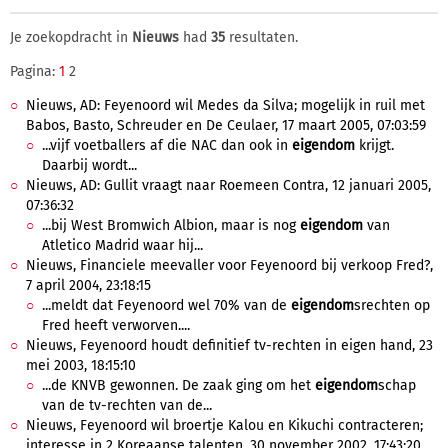
Je zoekopdracht in
Nieuws
had
35
resultaten.
Pagina:
1
2
Nieuws, AD: Feyenoord wil Medes da Silva; mogelijk in ruil met
Babos, Basto, Schreuder en De Ceulaer, 17 maart 2005, 07:03:59
...vijf voetballers af die NAC dan ook in
eigendom
krijgt.
Daarbij wordt...
Nieuws, AD: Gullit vraagt naar Roemeen Contra, 12 januari 2005,
07:36:32
...bij West Bromwich Albion, maar is nog
eigendom
van
Atletico Madrid waar hij...
Nieuws, Financiele meevaller voor Feyenoord bij verkoop Fred?,
7 april 2004, 23:18:15
...meldt dat Feyenoord wel 70% van de
eigendom
srechten op
Fred heeft verworven....
Nieuws, Feyenoord houdt definitief tv-rechten in eigen hand, 23
mei 2003, 18:15:10
...de KNVB gewonnen. De zaak ging om het
eigendom
schap
van de tv-rechten van de...
Nieuws, Feyenoord wil broertje Kalou en Kikuchi contracteren;
interesse in 2 Koreaanse talenten, 30 november 2002, 17:43:20