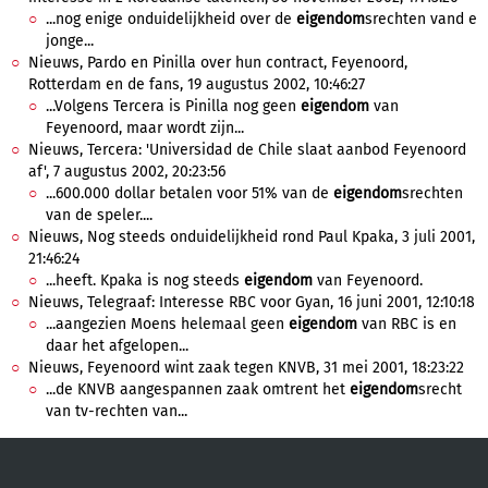
...nog enige onduidelijkheid over de
eigendom
srechten vand e
jonge...
Nieuws, Pardo en Pinilla over hun contract, Feyenoord,
Rotterdam en de fans, 19 augustus 2002, 10:46:27
...Volgens Tercera is Pinilla nog geen
eigendom
van
Feyenoord, maar wordt zijn...
Nieuws, Tercera: 'Universidad de Chile slaat aanbod Feyenoord
af', 7 augustus 2002, 20:23:56
...600.000 dollar betalen voor 51% van de
eigendom
srechten
van de speler....
Nieuws, Nog steeds onduidelijkheid rond Paul Kpaka, 3 juli 2001,
21:46:24
...heeft. Kpaka is nog steeds
eigendom
van Feyenoord.
Nieuws, Telegraaf: Interesse RBC voor Gyan, 16 juni 2001, 12:10:18
...aangezien Moens helemaal geen
eigendom
van RBC is en
daar het afgelopen...
Nieuws, Feyenoord wint zaak tegen KNVB, 31 mei 2001, 18:23:22
...de KNVB aangespannen zaak omtrent het
eigendom
srecht
van tv-rechten van...