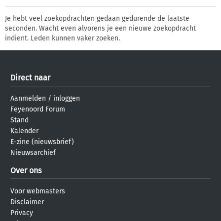
Je hebt veel zoekopdrachten gedaan gedurende de laatste
seconden. Wacht even alvorens je een nieuwe zoekopdracht
indient. Leden kunnen vaker zoeken.
Direct naar
Aanmelden
/
inloggen
Feyenoord Forum
Stand
Kalender
E-zine (nieuwsbrief)
Nieuwsarchief
Over ons
Voor webmasters
Disclaimer
Privacy