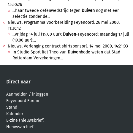
15:50:26
...haar tweede oefenwedstrijd tegen
Duiven
nog met een
selectie zonder de...
Nieuws, Programma voorbereiding Feyenoord, 26 mei 2000,
11:36:12
...vrijdag 14 juli (19.00 uur):
Duiven
-Feyenoord; maandag 17 juli
(19.00 uur):...
Nieuws, Verlenging contract shirtsponsor?, 14 mei 2000, 14:21:03
In Studio Sport liet Theo van
Duiven
bode weten dat Stad
Rotterdam Verzekeringen...
Direct naar
Aanmelden
/
inloggen
Feyenoord Forum
Stand
Kalender
E-zine (nieuwsbrief)
Nieuwsarchief