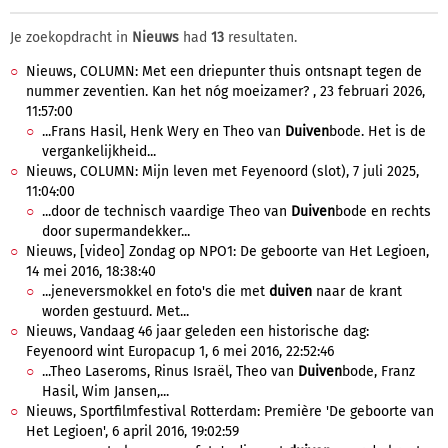
Je zoekopdracht in
Nieuws
had
13
resultaten.
Nieuws, COLUMN: Met een driepunter thuis ontsnapt tegen de
nummer zeventien. Kan het nóg moeizamer? , 23 februari 2026,
11:57:00
...Frans Hasil, Henk Wery en Theo van
Duiven
bode. Het is de
vergankelijkheid...
Nieuws, COLUMN: Mijn leven met Feyenoord (slot), 7 juli 2025,
11:04:00
...door de technisch vaardige Theo van
Duiven
bode en rechts
door supermandekker...
Nieuws, [video] Zondag op NPO1: De geboorte van Het Legioen,
14 mei 2016, 18:38:40
...jeneversmokkel en foto's die met
duiven
naar de krant
worden gestuurd. Met...
Nieuws, Vandaag 46 jaar geleden een historische dag:
Feyenoord wint Europacup 1, 6 mei 2016, 22:52:46
...Theo Laseroms, Rinus Israël, Theo van
Duiven
bode, Franz
Hasil, Wim Jansen,...
Nieuws, Sportfilmfestival Rotterdam: Première 'De geboorte van
Het Legioen', 6 april 2016, 19:02:59