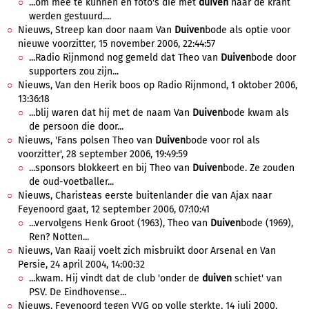
...om mee te kunnen en foto's die met
duiven
naar de krant
werden gestuurd....
Nieuws, Streep kan door naam Van
Duiven
bode als optie voor
nieuwe voorzitter, 15 november 2006, 22:44:57
...Radio Rijnmond nog gemeld dat Theo van
Duiven
bode door
supporters zou zijn...
Nieuws, Van den Herik boos op Radio Rijnmond, 1 oktober 2006,
13:36:18
...blij waren dat hij met de naam Van
Duiven
bode kwam als
de persoon die door...
Nieuws, 'Fans polsen Theo van
Duiven
bode voor rol als
voorzitter', 28 september 2006, 19:49:59
...sponsors blokkeert en bij Theo van
Duiven
bode. Ze zouden
de oud-voetballer...
Nieuws, Charisteas eerste buitenlander die van Ajax naar
Feyenoord gaat, 12 september 2006, 07:10:41
...vervolgens Henk Groot (1963), Theo van
Duiven
bode (1969),
Ren? Notten...
Nieuws, Van Raaij voelt zich misbruikt door Arsenal en Van
Persie, 24 april 2004, 14:00:32
...kwam. Hij vindt dat de club 'onder de
duiven
schiet' van
PSV. De Eindhovense...
Nieuws, Feyenoord tegen VVG op volle sterkte, 14 juli 2000,