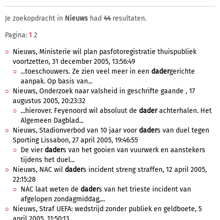
Je zoekopdracht in
Nieuws
had
44
resultaten.
Pagina:
1
2
Nieuws, Ministerie wil plan pasfotoregistratie thuispubliek
voortzetten, 31 december 2005, 13:56:49
...toeschouwers. Ze zien veel meer in een
dader
gerichte
aanpak. Op basis van...
Nieuws, Onderzoek naar valsheid in geschrifte gaande , 17
augustus 2005, 20:23:32
...hierover. Feyenoord wil absoluut de
dader
achterhalen. Het
Algemeen Dagblad...
Nieuws, Stadionverbod van 10 jaar voor
dader
s van duel tegen
Sporting Lissabon, 27 april 2005, 19:46:55
De vier
dader
s van het gooien van vuurwerk en aanstekers
tijdens het duel...
Nieuws, NAC wil
dader
s incident streng straffen, 12 april 2005,
22:15:28
NAC laat weten de
dader
s van het trieste incident van
afgelopen zondagmiddag,...
Nieuws, Straf UEFA: wedstrijd zonder publiek en geldboete, 5
april 2005, 11:50:13