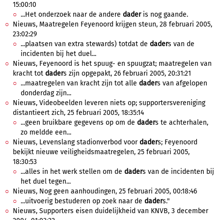
15:00:10
...Het onderzoek naar de andere
dader
is nog gaande.
Nieuws, Maatregelen Feyenoord krijgen steun, 28 februari 2005,
23:02:29
...plaatsen van extra stewards) totdat de
dader
s van de
incidenten bij het duel...
Nieuws, Feyenoord is het spuug- en spuugzat; maatregelen van
kracht tot
dader
s zijn opgepakt, 26 februari 2005, 20:31:21
...maatregelen van kracht zijn tot alle
dader
s van afgelopen
donderdag zijn...
Nieuws, Videobeelden leveren niets op; supportersvereniging
distantieert zich, 25 februari 2005, 18:35:14
...geen bruikbare gegevens op om de
dader
s te achterhalen,
zo meldde een...
Nieuws, Levenslang stadionverbod voor
dader
s; Feyenoord
bekijkt nieuwe veiligheidsmaatregelen, 25 februari 2005,
18:30:53
...alles in het werk stellen om de
dader
s van de incidenten bij
het duel tegen...
Nieuws, Nog geen aanhoudingen, 25 februari 2005, 00:18:46
...uitvoerig bestuderen op zoek naar de
dader
s."
Nieuws, Supporters eisen duidelijkheid van KNVB, 3 december