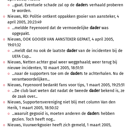
...gaat. Eventuele schade zal op de
dader
s verhaald proberen
te worden.
Nieuws, RD: Politie ontkent oppakken gooier van aansteker, 4
april 2005, 20:23:49
...meldde Feyenoord dat de vermoedelijke
dader
was
opgepakt.
Nieuws, OOK GOOIER VAN AANSTEKER GEPAKT, 4 april 2005,
19:01:32
...meldt dat nu ook de laatste
dader
van de incidenten bij de
UEFA Cup...
Nieuws, Netten achter goal weer weggehaald; weer terug bij
nieuwe incidenten, 10 maart 2005, 18:51:51
...naar de supporters toe om de
dader
s te achterhalen. Nu de
verantwoordelijken...
Nieuws, Feyenoord bedankt fans voor tips, 1 maart 2005, 19:25:51
...De club laat weten dat nadat de tweede
dader
bekend is, ze
de zaak over...
Nieuws, Supportersvereniging niet blij met column Van den
Herik, 1 maart 2005, 18:50:32
...waaruit gegooid is, moeten anderen de
dader
s hebben
gezien. Toch heeft nog...
Nieuws, Vuurwerkgooier heeft zich gemeld, 1 maart 2005,