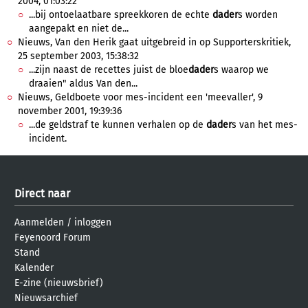
2004, 01:03:22
...bij ontoelaatbare spreekkoren de echte
dader
s worden
aangepakt en niet de...
Nieuws, Van den Herik gaat uitgebreid in op Supporterskritiek,
25 september 2003, 15:38:32
...zijn naast de recettes juist de bloe
dader
s waarop we
draaien" aldus Van den...
Nieuws, Geldboete voor mes-incident een 'meevaller', 9
november 2001, 19:39:36
...de geldstraf te kunnen verhalen op de
dader
s van het mes-
incident.
Direct naar
Aanmelden
/
inloggen
Feyenoord Forum
Stand
Kalender
E-zine (nieuwsbrief)
Nieuwsarchief