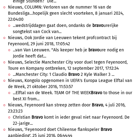
einige Stunden?” Die...
Nieuws, COLUMN: Verloren van de nummer 16 van de
Bundesliga…hopelijk geen slecht voorteken, 8 januari 2024,
22:04:00
...wedstrijddagen gaat doen, ondanks de
bravo
urerijke
songtekst van Cock van...
Nieuws, Ook Jordie van Leeuwen tekent profcontract bij
Feyenoord, 29 juni 2018, 17:05:42
...van Van Leeuwen. "Als keeper heb je
bravo
ure nodig en
Jordie heeft dat...
Nieuws, Selectie Manchester City voor duel tegen Feyenoord,
Toure en Kompany ontbreken, 12 september 2017, 17:12:34
...Manchester City: 1 Claudio
Bravo
2 Kyle Walker 3 ...
Nieuws, Kongolo opgenomen in UEFA's Europa League Elftal van
de Week, 21 oktober 2016, 11:53:57
...Elftal van de Week. TEAM OF THE WEEK
Bravo
to those in our
best XI from...
Nieuws, Feyenoord kan streep zetten door
Bravo
, 4 juli 2016,
23:23:23
Christian
Bravo
komt in ieder geval niet naar Feyenoord. De
22-jarige...
Nieuws, 'Feyenoord doet Chileense flankspeler
Bravo
aanbieding', 25 juni 2016, 06:44:44