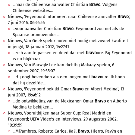
...naar de Chileense aanvaller Christian
Bravo
. Volgens
Chileense websites...
Nieuws, 'Feyenoord informeert naar Chileense aanvaller
Bravo
',
7 juni 2016, 06:46:56
...voor aanvaller Christian
Bravo
. Feyenoord zou net als de
Spaanse promovendus...
Nieuws, Van Geel: speler huren niet nodig met zoveel kwaliteit
in jeugd, 18 januari 2012, 14:27:11
...zich aan te passen en deed dat met
bravo
ure. Bij Feyenoord
is nu blijkbaar...
Nieuws, Van Marwijk: Lee kan dichtbij Makaay spelen, 6
september 2007, 19:35:07
...Hij oogt bovendien als een jongen met
bravo
ure. Ik hoop
dat hij dezelfde...
Nieuws, 'Feyenoord bekijkt Omar
Bravo
en Albert Medina', 13
juni 2007, 19:46:12
...de ontwikkeling van de Mexicanen Omar
Bravo
en Alberto
Medina te bekijken....
Nieuws, Vooruitkijken naar Super Cup: Real Madrid en
Feyenoord; UEFA Video's en interviews, 29 augustus 2002,
10:39:59
...Mi?ambres, Roberto Carlos, Ra?l
Bravo
, Hierro, Pav?n en