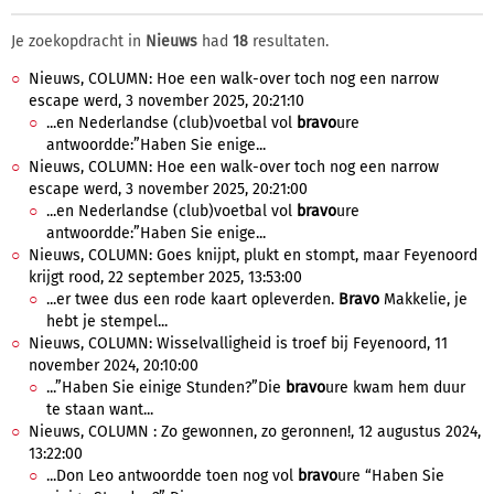
Je zoekopdracht in
Nieuws
had
18
resultaten.
Nieuws, COLUMN: Hoe een walk-over toch nog een narrow
escape werd, 3 november 2025, 20:21:10
...en Nederlandse (club)voetbal vol
bravo
ure
antwoordde:”Haben Sie enige...
Nieuws, COLUMN: Hoe een walk-over toch nog een narrow
escape werd, 3 november 2025, 20:21:00
...en Nederlandse (club)voetbal vol
bravo
ure
antwoordde:”Haben Sie enige...
Nieuws, COLUMN: Goes knijpt, plukt en stompt, maar Feyenoord
krijgt rood, 22 september 2025, 13:53:00
...er twee dus een rode kaart opleverden.
Bravo
Makkelie, je
hebt je stempel...
Nieuws, COLUMN: Wisselvalligheid is troef bij Feyenoord, 11
november 2024, 20:10:00
...”Haben Sie einige Stunden?”Die
bravo
ure kwam hem duur
te staan want...
Nieuws, COLUMN : Zo gewonnen, zo geronnen!, 12 augustus 2024,
13:22:00
...Don Leo antwoordde toen nog vol
bravo
ure “Haben Sie