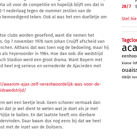
a uit voor de competitie en hopelijk blijft ons dat in
28/
7
2-1 nederlaag tegen de nummer zestien van de
een bemoedigend teken. Ook al was het een duelletje om
Stel hie
itse clubs worden geoefend, want die nemen het
Tagclo
rs. Op 7 november 1978 nam Johan Cruijff afscheid van
ac
ünchen. Althans dat was toen nog de bedoeling, maar hij
 als Feyenoorder in 1984. Hoe dan ook: die wedstrijd
eenhoo
pisch Stadion werd een groot drama. Want Bayern met
lo
kloese
jd heel erg serieus en vernederde de Ajacieden met
ouais
steijn
ten
al/waarom-ajax-zelf-verantwoordelijk-was-voor-de-
eidswedstrijd/
kem wel een beetje leuk. Geen schoner vermaak dan
 dat je wel dient te weten wat je doet als je met
ijtje te ballen. En dat laatste heeft ons dierbare
dervinden. Daar kwam dus nog eens bij dat we heel
st met de inzet van de Duitsers.