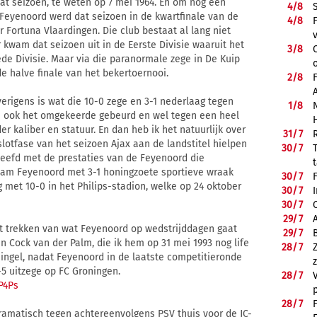
dat seizoen, te weten op 7 mei 1964. En om nog een
4/
8
Feyenoord werd dat seizoen in de kwartfinale van de
4/
8
 Fortuna Vlaardingen. Die club bestaat al lang niet
 kwam dat seizoen uit in de Eerste Divisie waaruit het
3/
8
e Divisie. Maar via die paranormale zege in De Kuip
de halve finale van het bekertoernooi.
2/
8
rigens is wat die 10-0 zege en 3-1 nederlaag tegen
1/
8
ie ook het omgekeerde gebeurd en wel tegen een heel
 kaliber en statuur. En dan heb ik het natuurlijk over
31/
7
slotfase van het seizoen Ajax aan de landstitel hielpen
30/
7
eefd met de prestaties van de Feyenoord die
nam Feyenoord met 3-1 honingzoete sportieve wraak
30/
7
 met 10-0 in het Philips-stadion, welke op 24 oktober
30/
7
30/
7
29/
7
rt trekken van wat Feyenoord op wedstrijddagen gaat
29/
7
n Cock van der Palm, die ik hem op 31 mei 1993 nog life
28/
7
ingel, nadat Feyenoord in de laatste competitieronde
 uitzege op FC Groningen.
28/
7
P4Ps
28/
7
ramatisch tegen achtereenvolgens PSV thuis voor de JC-