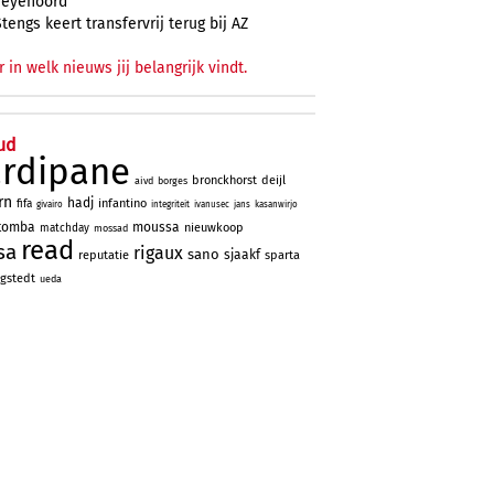
Feyenoord
Stengs keert transfervrij terug bij AZ
r in welk nieuws jij belangrijk vindt.
ud
ardipane
bronckhorst
deijl
aivd
borges
rn
hadj
infantino
fifa
givairo
integriteit
ivanusec
jans
kasanwirjo
tomba
moussa
nieuwkoop
matchday
mossad
read
sa
rigaux
sano
sjaakf
reputatie
sparta
gstedt
ueda