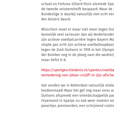
schaal en Fortuna Sittard thuis alsmede Spart
de tweede seizoenshelft bespaard. Maar de 
Bundesliga is daarbij natuurlijk niet echt 
des keizers baard.
Misschien moet er maar niet meer tegen Du
kennelijk veel serieuzer dan wij Nederlande
zijn actieve voetbalcarrière tegen Bayern M
stopte pas echt zijn actieve voetballoopbaan
tegen de Zuid-Duitsers in 1978 in het Olym
der Bomber nog in de ploeg nam die wedstri
maar liefst 0-8.
https://sportgeschiedenis.nl/sporten/voetb
vernedering-van-johan-cruijff-in-zijn-afsch
Dat vonden we in Rotterdam natuurlijk stie
leedvermaak! Maar het gaf nog maar eens aan
Duitsers afspreekt een vriendschappelijk part
Feyenoord in Spanje nu ook weer moeten on
povertjes presteerden, een schrijnend contra