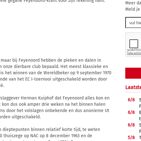
ziele gegane Feyenoord-krant voor zijn rekening nam.
Meer da
Meld je
s, maar bij Feyenoord hebben de pieken en dalen in
an onze dierbare club bepaald. Het meest klassieke en
is het winnen van de Wereldbeker op 9 september 1970
ronde van het EC I-toernooi uitgeschakeld worden door
ë.
Laatst
rslaggever Herman Kuiphof dat Feyenoord alles kon en
6/
8
et kon dus ook amper drie weken na het binnen halen
eams door het volslagen onbekende en dus anonieme Ut
6/
8
rden uitgeschakeld.
6/
8
dieptepunten binnen relatief korte tijd, te weten
-0 thuiszege op NAC op 8 december 1963 en de
5/
8