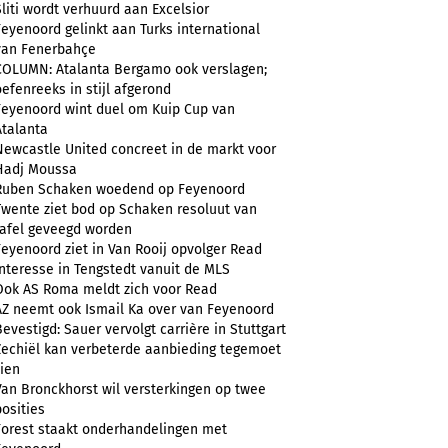
Sliti wordt verhuurd aan Excelsior
Feyenoord gelinkt aan Turks international
van Fenerbahçe
COLUMN: Atalanta Bergamo ook verslagen;
oefenreeks in stijl afgerond
Feyenoord wint duel om Kuip Cup van
Atalanta
Newcastle United concreet in de markt voor
Hadj Moussa
Ruben Schaken woedend op Feyenoord
Twente ziet bod op Schaken resoluut van
tafel geveegd worden
Feyenoord ziet in Van Rooij opvolger Read
Interesse in Tengstedt vanuit de MLS
Ook AS Roma meldt zich voor Read
AZ neemt ook Ismail Ka over van Feyenoord
Bevestigd: Sauer vervolgt carrière in Stuttgart
Zechiël kan verbeterde aanbieding tegemoet
zien
Van Bronckhorst wil versterkingen op twee
posities
Forest staakt onderhandelingen met