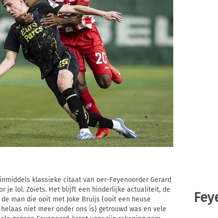
inmiddels klassieke citaat van oer-Feyenoorder Gerard
 je lol. Zoiets. Het blijft een hinderlijke actualiteit, de
Fey
n de man die ooit met Joke Bruijs (ooit een heuse
t helaas niet meer onder ons is) getrouwd was en vele