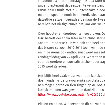
smadelijke 3-1 uit-nederlaag in Breda later 
ander dieptepunt dat seizoen te vermelden: 
KNVB-beker thuis met 2-3 uitgeschakeld door
meer en speelde nooit in de Eredivisie, maar
datzelfde seizoen degradeerde naar de Tweed
bereikte het nietige clubje dat jaar dus wel 
Over hoogte- en dieptepunten gesproken. Ove
NAC betreft decennia later in de clubhistor
andere Brabantse club van ook een heel ander
dat bizarre seizoen 2010-2011 toen wij in de 
en in de Arena ook enthousiast werd meegel
zondagmiddag van 24 april 2011. Want toen 
voor de eerdere en surrealistische nederlaag
2010 werd geleden.
Het blijft heel vaak maar weer een kanskaa
doen, ondanks de bravourerijke songtekst va
heb mogen horen en zien zingen op de Goals
landskampioen was geworden dankzij een 0-5
https://www.youtube.com/watch?v=Q5rDBCu
Pieken en dalen. We begonnen dit seizoen d