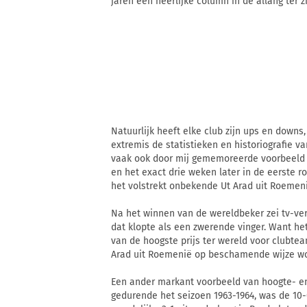
jaren een heerlijke column in de allang ter 
Natuurlijk heeft elke club zijn ups en down
extremis de statistieken en historiografie v
vaak ook door mij gememoreerde voorbeeld 
en het exact drie weken later in de eerste 
het volstrekt onbekende Ut Arad uit Roemeni
Na het winnen van de wereldbeker zei tv-ve
dat klopte als een zwerende vinger. Want h
van de hoogste prijs ter wereld voor clubt
Arad uit Roemenië op beschamende wijze wo
Een ander markant voorbeeld van hoogte- en 
gedurende het seizoen 1963-1964, was de 10