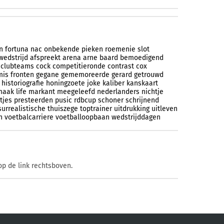
n
fortuna
nac
onbekende
pieken
roemenie
slot
wedstrijd
afspreekt
arena
arne
baard
bemoedigend
clubteams
cock
competitieronde
contrast
cox
mis
fronten
gegane
gememoreerde
gerard
getrouwd
historiografie
honingzoete
joke
kaliber
kanskaart
maak
life
markant
meegeleefd
nederlanders
nichtje
tjes
presteerden
pusic
rdbcup
schoner
schrijnend
surrealistische
thuiszege
toptrainer
uitdrukking
uitleven
n
voetbalcarriere
voetballoopbaan
wedstrijddagen
op de link rechtsboven.