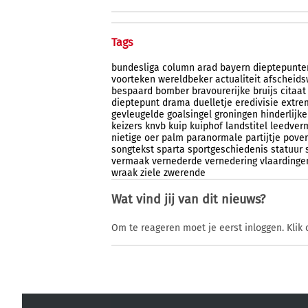
Tags
bundesliga
column
arad
bayern
dieptepunte
voorteken
wereldbeker
actualiteit
afscheids
bespaard
bomber
bravourerijke
bruijs
citaat
dieptepunt
drama
duelletje
eredivisie
extre
gevleugelde
goalsingel
groningen
hinderlijke
keizers
knvb
kuip
kuiphof
landstitel
leedver
nietige
oer
palm
paranormale
partijtje
pover
songtekst
sparta
sportgeschiedenis
statuur
vermaak
vernederde
vernedering
vlaardinge
wraak
ziele
zwerende
Wat vind jij van dit nieuws?
Om te reageren moet je eerst inloggen. Klik 