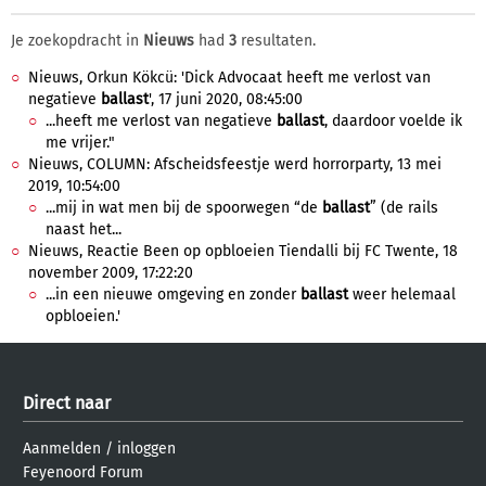
Je zoekopdracht in
Nieuws
had
3
resultaten.
Nieuws, Orkun Kökcü: 'Dick Advocaat heeft me verlost van
negatieve
ballast
', 17 juni 2020, 08:45:00
...heeft me verlost van negatieve
ballast
, daardoor voelde ik
me vrijer."
Nieuws, COLUMN: Afscheidsfeestje werd horrorparty, 13 mei
2019, 10:54:00
...mij in wat men bij de spoorwegen “de
ballast
” (de rails
naast het...
Nieuws, Reactie Been op opbloeien Tiendalli bij FC Twente, 18
november 2009, 17:22:20
...in een nieuwe omgeving en zonder
ballast
weer helemaal
opbloeien.'
Direct naar
Aanmelden
/
inloggen
Feyenoord Forum