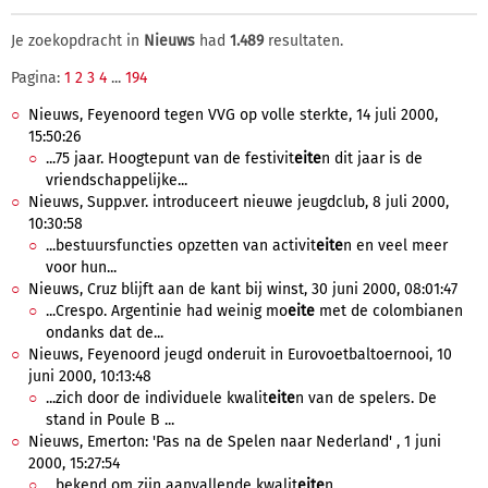
Je zoekopdracht in
Nieuws
had
1.489
resultaten.
Pagina:
1
2
3
4
...
194
Nieuws, Feyenoord tegen VVG op volle sterkte, 14 juli 2000,
15:50:26
...75 jaar. Hoogtepunt van de festivit
eite
n dit jaar is de
vriendschappelijke...
Nieuws, Supp.ver. introduceert nieuwe jeugdclub, 8 juli 2000,
10:30:58
...bestuursfuncties opzetten van activit
eite
n en veel meer
voor hun...
Nieuws, Cruz blijft aan de kant bij winst, 30 juni 2000, 08:01:47
...Crespo. Argentinie had weinig mo
eite
met de colombianen
ondanks dat de...
Nieuws, Feyenoord jeugd onderuit in Eurovoetbaltoernooi, 10
juni 2000, 10:13:48
...zich door de individuele kwalit
eite
n van de spelers. De
stand in Poule B ...
Nieuws, Emerton: 'Pas na de Spelen naar Nederland' , 1 juni
2000, 15:27:54
...bekend om zijn aanvallende kwalit
eite
n.