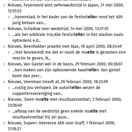
Nieuws, Feyenoord wint oefenwedstrijd in Japan, 31 mei 2000,
12:55:53
...havenstad, in het kader van de festivit
eite
n rond het 400
jarig betaan van...
Nieuws, Schaduw over wedstrijd, 14 mei 2000, 13:37:35
...als het arbitrale trio.Alle festivit
eite
n in het stadion zoals
optredens e.d...
Nieuws, Beenhakker praatte met Ajax, 10 april 2000, 08:34:49
...'Het bevreemdt me dat er nooit de mo
eite
is genomen een
reactie te geven, ik...
Nieuws, Van Gastel wel in de basis, 29 februari 2000, 00:36:07
...kan maken van zijn opbouwende kwalit
eite
n. Van gastel
komt dan zeer...
Nieuws, Veenman treedt af, 20 februari 2000, 18:23:59
...rustig zou verlopen. De autorit
eite
n wezen de
supportersvereniging van...
Nieuws, 'Geen mo
eite
met resultaatvoetbal', 3 februari 2000,
23:56:49
...afloop van de wedstrijd geen enkele mo
eite
met
resultaatvoetbal Hij zei puur...
Nieuws, Supver: Interesse AEK voor Graff, 1 februari 2000,
21:18:21