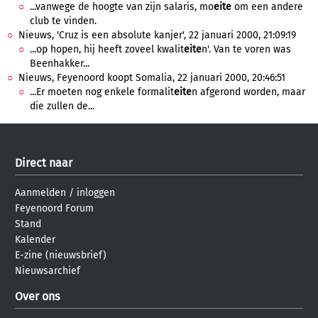
...vanwege de hoogte van zijn salaris, mo
eite
om een andere
club te vinden.
Nieuws, 'Cruz is een absolute kanjer', 22 januari 2000, 21:09:19
...op hopen, hij heeft zoveel kwalit
eite
n'. Van te voren was
Beenhakker...
Nieuws, Feyenoord koopt Somalia, 22 januari 2000, 20:46:51
...Er moeten nog enkele formalit
eite
n afgerond worden, maar
die zullen de...
Direct naar
Aanmelden
/
inloggen
Feyenoord Forum
Stand
Kalender
E-zine (nieuwsbrief)
Nieuwsarchief
Over ons