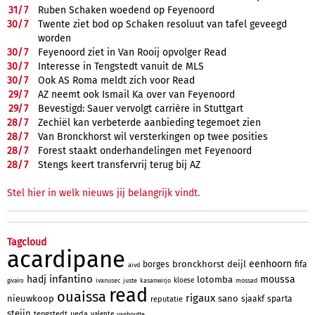
31/
7
Ruben Schaken woedend op Feyenoord
30/
7
Twente ziet bod op Schaken resoluut van tafel geveegd
worden
30/
7
Feyenoord ziet in Van Rooij opvolger Read
30/
7
Interesse in Tengstedt vanuit de MLS
30/
7
Ook AS Roma meldt zich voor Read
29/
7
AZ neemt ook Ismail Ka over van Feyenoord
29/
7
Bevestigd: Sauer vervolgt carrière in Stuttgart
28/
7
Zechiël kan verbeterde aanbieding tegemoet zien
28/
7
Van Bronckhorst wil versterkingen op twee posities
28/
7
Forest staakt onderhandelingen met Feyenoord
28/
7
Stengs keert transfervrij terug bij AZ
Stel hier in welk nieuws jij belangrijk vindt.
Tagcloud
acardipane
eenhoorn
bronckhorst
deijl
borges
fifa
aivd
infantino
hadj
moussa
lotomba
kloese
ivanusec
juste
kasanwirjo
mossad
givairo
read
ouaissa
rigaux
nieuwkoop
sano
sjaakf
sparta
reputatie
steijn
tengstedt
ueda
valente
vanhoutte