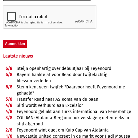
Laatste nieuws
6/
8
Steijn openhartig over debuutjaar bij Feyenoord
6/
8
Bayern haakte af voor Read door twijfelachtig
blessureverleden
6/
8
Steijn kent geen twijfel: "Daarvoor heeft Feyenoord me
gehaald"
5/
8
Transfer Read naar AS Roma van de baan
4/
8
Sliti wordt verhuurd aan Excelsior
4/
8
Feyenoord gelinkt aan Turks international van Fenerbahçe
3/
8
COLUMN: Atalanta Bergamo ook verslagen; oefenreeks in
stijl afgerond
2/
8
Feyenoord wint duel om Kuip Cup van Atalanta
1/
8
Newcastle United concreet in de markt voor Hadj Moussa