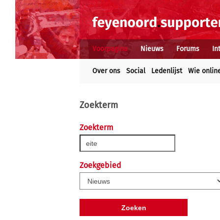
Voorpagina
Nieuws
Forums
In
Over ons
Social
Ledenlijst
Wie onlin
Zoekterm
Zoekterm
Zoekgebied