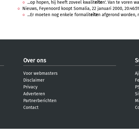
...op hopen, hij heeft zoveel kwalit
eite
n'. Van te voren w
Nieuws, Feyenoord koopt Somalia, 22 januari 2000, 20:46:51
...Er moeten nog enkele formalit
eite
n afgerond worden, m
Over ons
S
Voor webmasters
Aj
Disclaimer
F
Privacy
PS
Adverteren
S
Partnerberichten
M
Contact
C