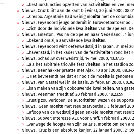
...bestuursfuncties opzetten van activit
eite
n en veel mee
Nieuws, Cruz blijft aan de kant bij winst, 30 juni 2000, 08:01
...Crespo. Argentinie had weinig mo
eite
met de colombian
Nieuws, Feyenoord jeugd onderuit in Eurovoetbaltoernooi, 1
...zich door de individuele kwalit
eite
n van de spelers. De 
Nieuws, Emerton: 'Pas na de Spelen naar Nederland' , 1 juni
...bekend om zijn aanvallende kwalit
eite
n.
Nieuws, Feyenoord wint oefenwedstrijd in Japan, 31 mei 200
...havenstad, in het kader van de festivit
eite
n rond het 4
Nieuws, Schaduw over wedstrijd, 14 mei 2000, 13:37:35
...als het arbitrale trio.Alle festivit
eite
n in het stadion zo
Nieuws, Beenhakker praatte met Ajax, 10 april 2000, 08:34:
...'Het bevreemdt me dat er nooit de mo
eite
is genomen e
Nieuws, Van Gastel wel in de basis, 29 februari 2000, 00:36
...kan maken van zijn opbouwende kwalit
eite
n. Van gaste
Nieuws, Veenman treedt af, 20 februari 2000, 18:23:59
...rustig zou verlopen. De autorit
eite
n wezen de supporter
Nieuws, 'Geen mo
eite
met resultaatvoetbal', 3 februari 200
...afloop van de wedstrijd geen enkele mo
eite
met resulta
Nieuws, Supver: Interesse AEK voor Graff, 1 februari 2000, 2
...vanwege de hoogte van zijn salaris, mo
eite
om een ande
Nieuws, 'Cruz is een absolute kanjer', 22 januari 2000, 21:09