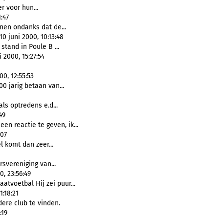
r voor hun...
:47
en ondanks dat de...
0 juni 2000, 10:13:48
stand in Poule B ...
 2000, 15:27:54
0, 12:55:53
00 jarig betaan van...
als optredens e.d...
49
en reactie te geven, ik...
:07
l komt dan zeer...
svereniging van...
0, 23:56:49
atvoetbal Hij zei puur...
1:18:21
re club te vinden.
:19