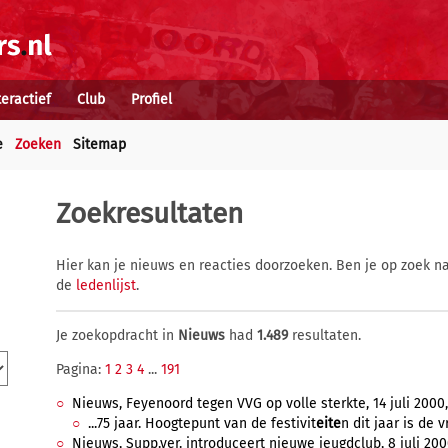
teractief
Club
Profiel
e
Zoeken
Sitemap
Zoekresultaten
Hier kan je nieuws en reacties doorzoeken. Ben je op zoek na
de
ledenlijst
.
Je zoekopdracht in
Nieuws
had
1.489
resultaten.
Pagina:
1
2
3
4
...
191
Nieuws, Feyenoord tegen VVG op volle sterkte, 14 juli 2000,
...75 jaar. Hoogtepunt van de festivit
eite
n dit jaar is de 
Nieuws, Supp.ver. introduceert nieuwe jeugdclub, 8 juli 200