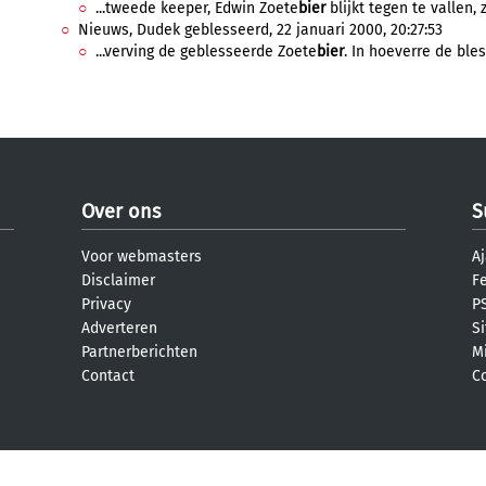
...tweede keeper, Edwin Zoete
bier
blijkt tegen te vallen, 
Nieuws, Dudek geblesseerd, 22 januari 2000, 20:27:53
...verving de geblesseerde Zoete
bier
. In hoeverre de bles
Over ons
S
Voor webmasters
Aj
Disclaimer
F
Privacy
PS
Adverteren
S
Partnerberichten
M
Contact
C