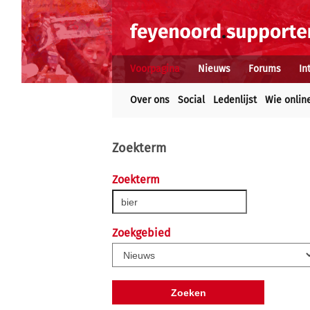
Voorpagina
Nieuws
Forums
In
Over ons
Social
Ledenlijst
Wie onlin
Zoekterm
Zoekterm
Zoekgebied