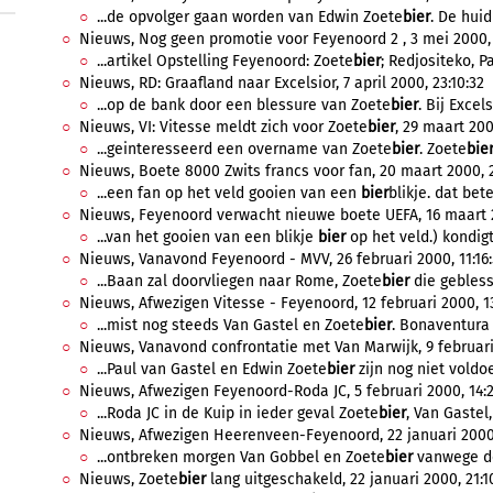
...de opvolger gaan worden van Edwin Zoete
bier
. De huid
Nieuws, Nog geen promotie voor Feyenoord 2 , 3 mei 2000, 
...artikel Opstelling Feyenoord: Zoete
bier
; Redjositeko, Par
Nieuws, RD: Graafland naar Excelsior, 7 april 2000, 23:10:32
...op de bank door een blessure van Zoete
bier
. Bij Excels
Nieuws, VI: Vitesse meldt zich voor Zoete
bier
, 29 maart 200
...geinteresseerd een overname van Zoete
bier
. Zoete
bie
Nieuws, Boete 8000 Zwits francs voor fan, 20 maart 2000, 2
...een fan op het veld gooien van een
bier
blikje. dat bet
Nieuws, Feyenoord verwacht nieuwe boete UEFA, 16 maart 2
...van het gooien van een blikje
bier
op het veld.) kondigt
Nieuws, Vanavond Feyenoord - MVV, 26 februari 2000, 11:16
...Baan zal doorvliegen naar Rome, Zoete
bier
die geblesse
Nieuws, Afwezigen Vitesse - Feyenoord, 12 februari 2000, 1
...mist nog steeds Van Gastel en Zoete
bier
. Bonaventura 
Nieuws, Vanavond confrontatie met Van Marwijk, 9 februari
...Paul van Gastel en Edwin Zoete
bier
zijn nog niet voldo
Nieuws, Afwezigen Feyenoord-Roda JC, 5 februari 2000, 14:2
...Roda JC in de Kuip in ieder geval Zoete
bier
, Van Gastel
Nieuws, Afwezigen Heerenveen-Feyenoord, 22 januari 2000,
...ontbreken morgen Van Gobbel en Zoete
bier
vanwege de
Nieuws, Zoete
bier
lang uitgeschakeld, 22 januari 2000, 21:1