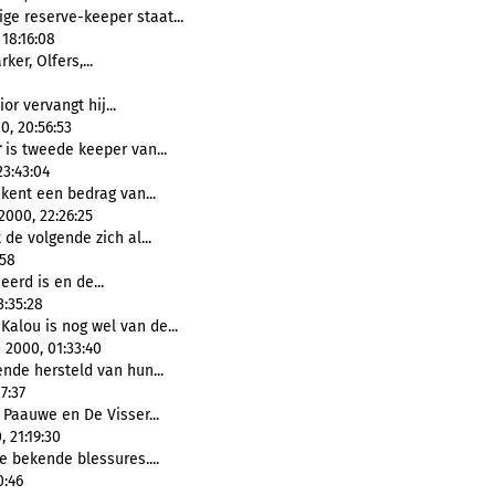
ige reserve-keeper staat...
18:16:08
ker, Olfers,...
ior vervangt hij...
0, 20:56:53
r
is tweede keeper van...
3:43:04
ekent een bedrag van...
000, 22:26:25
 de volgende zich al...
:58
erd is en de...
3:35:28
Kalou is nog wel van de...
 2000, 01:33:40
ende hersteld van hun...
7:37
, Paauwe en De Visser...
 21:19:30
 bekende blessures....
0:46