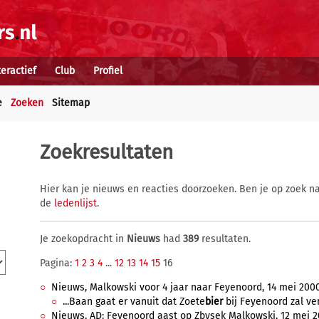
teractief
Club
Profiel
e
Zoeken
Sitemap
Zoekresultaten
Hier kan je nieuws en reacties doorzoeken. Ben je op zoek na
de
ledenlijst
.
Je zoekopdracht in
Nieuws
had
389
resultaten.
Pagina:
1
2
3
4
...
12
13
14
15
16
Nieuws, Malkowski voor 4 jaar naar Feyenoord, 14 mei 2000,
...Baan gaat er vanuit dat Zoete
bier
bij Feyenoord zal ver
Nieuws, AD: Feyenoord aast op Zbysek Malkowski, 12 mei 20