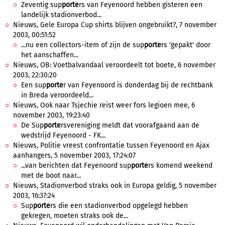
Zeventig sup
porte
rs van Feyenoord hebben gisteren een
landelijk stadionverbod...
Nieuws, Gele Europa Cup shirts blijven ongebruikt?, 7 november
2003, 00:51:52
...nu een collectors-item of zijn de sup
porte
rs 'gepakt' door
het aanschaffen...
Nieuws, OB: Voetbalvandaal veroordeelt tot boete, 6 november
2003, 22:30:20
Een sup
porte
r van Feyenoord is donderdag bij de rechtbank
in Breda veroordeeld...
Nieuws, Ook naar Tsjechie reist weer fors legioen mee, 6
november 2003, 19:23:40
De Sup
porte
rsvereniging meldt dat voorafgaand aan de
wedstrijd Feyenoord - FK...
Nieuws, Politie vreest confrontatie tussen Feyenoord en Ajax
aanhangers, 5 november 2003, 17:24:07
...van berichten dat Feyenoord sup
porte
rs komend weekend
met de boot naar...
Nieuws, Stadionverbod straks ook in Europa geldig, 5 november
2003, 16:37:24
Sup
porte
rs die een stadionverbod opgelegd hebben
gekregen, moeten straks ook de...