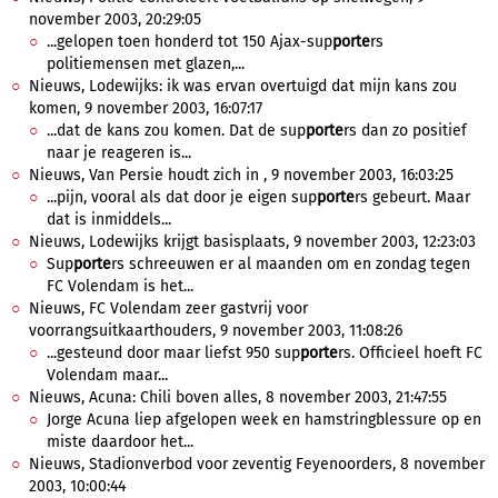
november 2003, 20:29:05
...gelopen toen honderd tot 150 Ajax-sup
porte
rs
politiemensen met glazen,...
Nieuws, Lodewijks: ik was ervan overtuigd dat mijn kans zou
komen, 9 november 2003, 16:07:17
...dat de kans zou komen. Dat de sup
porte
rs dan zo positief
naar je reageren is...
Nieuws, Van Persie houdt zich in , 9 november 2003, 16:03:25
...pijn, vooral als dat door je eigen sup
porte
rs gebeurt. Maar
dat is inmiddels...
Nieuws, Lodewijks krijgt basisplaats, 9 november 2003, 12:23:03
Sup
porte
rs schreeuwen er al maanden om en zondag tegen
FC Volendam is het...
Nieuws, FC Volendam zeer gastvrij voor
voorrangsuitkaarthouders, 9 november 2003, 11:08:26
...gesteund door maar liefst 950 sup
porte
rs. Officieel hoeft FC
Volendam maar...
Nieuws, Acuna: Chili boven alles, 8 november 2003, 21:47:55
Jorge Acuna liep afgelopen week en hamstringblessure op en
miste daardoor het...
Nieuws, Stadionverbod voor zeventig Feyenoorders, 8 november
2003, 10:00:44