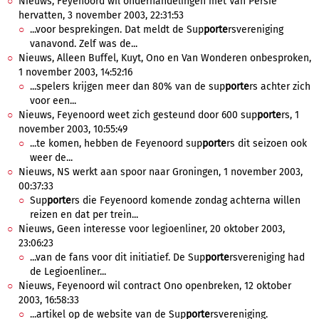
Nieuws, Feyenoord wil onderhandelingen met Van Persie
hervatten, 3 november 2003, 22:31:53
...voor besprekingen. Dat meldt de Sup
porte
rsvereniging
vanavond. Zelf was de...
Nieuws, Alleen Buffel, Kuyt, Ono en Van Wonderen onbesproken,
1 november 2003, 14:52:16
...spelers krijgen meer dan 80% van de sup
porte
rs achter zich
voor een...
Nieuws, Feyenoord weet zich gesteund door 600 sup
porte
rs, 1
november 2003, 10:55:49
...te komen, hebben de Feyenoord sup
porte
rs dit seizoen ook
weer de...
Nieuws, NS werkt aan spoor naar Groningen, 1 november 2003,
00:37:33
Sup
porte
rs die Feyenoord komende zondag achterna willen
reizen en dat per trein...
Nieuws, Geen interesse voor legioenliner, 20 oktober 2003,
23:06:23
...van de fans voor dit initiatief. De Sup
porte
rsvereniging had
de Legioenliner...
Nieuws, Feyenoord wil contract Ono openbreken, 12 oktober
2003, 16:58:33
...artikel op de website van de Sup
porte
rsvereniging.