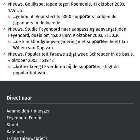
Nieuws, Gelijkspel Japan tegen Roemenie, 11 oktober 2003,
17:41:35
...gebracht. Voor slechts 5000 sup
porte
rs hadden de
Japanners in de tweede...
Nieuws, Studie Feyenoord naar aanpassing aanvangstijden
Feyenoord; duels om 15.00 uur?, 9 oktober 2003, 21:30:36
...de klankbordgroepvergadering met sup
porte
rs heeft Jan
Willem van Dop van...
Nieuws, Populariteit Paauwe stijgt weer; Schreuder in de basis,
4 oktober 2003, 16:19:42
...kritiek kreeg te verduren bij de sup
porte
rs, stijgt de
populariteit van...
Direct naar
Aanmelden
/
inloggen
Feyenoord Forum
Stand
Kalender
E-zine (nieuwsbrief)