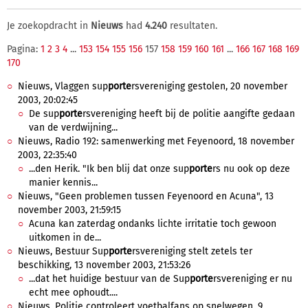
Je zoekopdracht in
Nieuws
had
4.240
resultaten.
Pagina:
1
2
3
4
...
153
154
155
156
157
158
159
160
161
...
166
167
168
169
170
Nieuws, Vlaggen sup
porte
rsvereniging gestolen, 20 november
2003, 20:02:45
De sup
porte
rsvereniging heeft bij de politie aangifte gedaan
van de verdwijning...
Nieuws, Radio 192: samenwerking met Feyenoord, 18 november
2003, 22:35:40
...den Herik. "Ik ben blij dat onze sup
porte
rs nu ook op deze
manier kennis...
Nieuws, "Geen problemen tussen Feyenoord en Acuna", 13
november 2003, 21:59:15
Acuna kan zaterdag ondanks lichte irritatie toch gewoon
uitkomen in de...
Nieuws, Bestuur Sup
porte
rsvereniging stelt zetels ter
beschikking, 13 november 2003, 21:53:26
...dat het huidige bestuur van de Sup
porte
rsvereniging er nu
echt mee ophoudt....
Nieuws, Politie controleert voetbalfans op snelwegen, 9