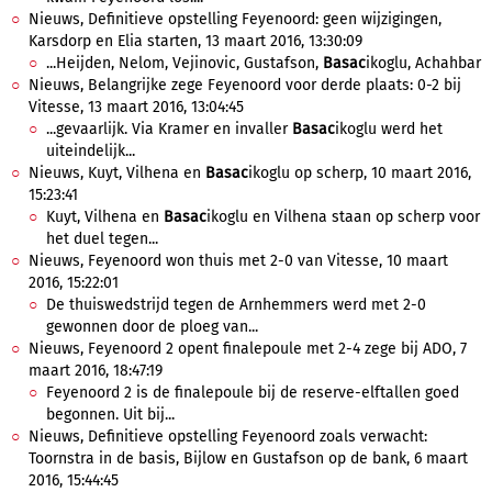
Nieuws, Definitieve opstelling Feyenoord: geen wijzigingen,
Karsdorp en Elia starten, 13 maart 2016, 13:30:09
...Heijden, Nelom, Vejinovic, Gustafson,
Basac
ikoglu, Achahbar
Nieuws, Belangrijke zege Feyenoord voor derde plaats: 0-2 bij
Vitesse, 13 maart 2016, 13:04:45
...gevaarlijk. Via Kramer en invaller
Basac
ikoglu werd het
uiteindelijk...
Nieuws, Kuyt, Vilhena en
Basac
ikoglu op scherp, 10 maart 2016,
15:23:41
Kuyt, Vilhena en
Basac
ikoglu en Vilhena staan op scherp voor
het duel tegen...
Nieuws, Feyenoord won thuis met 2-0 van Vitesse, 10 maart
2016, 15:22:01
De thuiswedstrijd tegen de Arnhemmers werd met 2-0
gewonnen door de ploeg van...
Nieuws, Feyenoord 2 opent finalepoule met 2-4 zege bij ADO, 7
maart 2016, 18:47:19
Feyenoord 2 is de finalepoule bij de reserve-elftallen goed
begonnen. Uit bij...
Nieuws, Definitieve opstelling Feyenoord zoals verwacht:
Toornstra in de basis, Bijlow en Gustafson op de bank, 6 maart
2016, 15:44:45