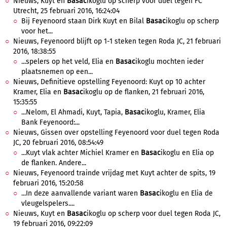
Nieuws, Kuyt en
Basac
ikoglu op scherp voor duel tegen FC
Utrecht, 25 februari 2016, 16:24:04
Bij Feyenoord staan Dirk Kuyt en Bilal
Basac
ikoglu op scherp
voor het...
Nieuws, Feyenoord blijft op 1-1 steken tegen Roda JC, 21 februari
2016, 18:38:55
...spelers op het veld, Elia en
Basac
ikoglu mochten ieder
plaatsnemen op een...
Nieuws, Definitieve opstelling Feyenoord: Kuyt op 10 achter
Kramer, Elia en
Basac
ikoglu op de flanken, 21 februari 2016,
15:35:55
...Nelom, El Ahmadi, Kuyt, Tapia,
Basac
ikoglu, Kramer, Elia
Bank Feyenoord:...
Nieuws, Gissen over opstelling Feyenoord voor duel tegen Roda
JC, 20 februari 2016, 08:54:49
...Kuyt vlak achter Michiel Kramer en
Basac
ikoglu en Elia op
de flanken. Andere...
Nieuws, Feyenoord trainde vrijdag met Kuyt achter de spits, 19
februari 2016, 15:20:58
...In deze aanvallende variant waren
Basac
ikoglu en Elia de
vleugelspelers....
Nieuws, Kuyt en
Basac
ikoglu op scherp voor duel tegen Roda JC,
19 februari 2016, 09:22:09