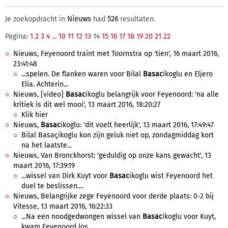
Je zoekopdracht in
Nieuws
had
526
resultaten.
Pagina:
1
2
3
4
...
10
11
12
13
14
15
16
17
18
19
20
21
22
Nieuws, Feyenoord traint met Toornstra op 'tien', 16 maart 2016,
23:41:48
...spelen. De flanken waren voor Bilal
Basac
ikoglu en Eljero
Elia. Achterin...
Nieuws, [video]
Basac
ikoglu belangrijk voor Feyenoord: 'na alle
kritiek is dit wel mooi', 13 maart 2016, 18:20:27
Klik hier
Nieuws,
Basac
ikoglu: 'dit voelt heerlijk', 13 maart 2016, 17:49:47
Bilal Basaçikoglu kon zijn geluk niet op, zondagmiddag kort
na het laatste...
Nieuws, Van Bronckhorst: 'geduldig op onze kans gewacht', 13
maart 2016, 17:39:19
...wissel van Dirk Kuyt voor
Basac
ikoglu wist Feyenoord het
duel te beslissen....
Nieuws, Belangrijke zege Feyenoord voor derde plaats: 0-2 bij
Vitesse, 13 maart 2016, 16:22:33
...Na een noodgedwongen wissel van
Basac
ikoglu voor Kuyt,
kwam Feyenoord los....