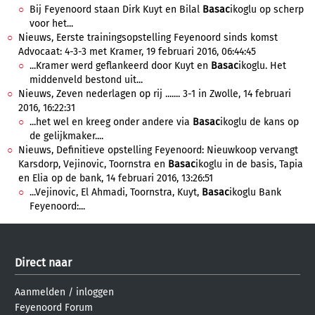
Bij Feyenoord staan Dirk Kuyt en Bilal
Basac
ikoglu op scherp
voor het...
Nieuws, Eerste trainingsopstelling Feyenoord sinds komst
Advocaat: 4-3-3 met Kramer, 19 februari 2016, 06:44:45
...Kramer werd geflankeerd door Kuyt en
Basac
ikoglu. Het
middenveld bestond uit...
Nieuws, Zeven nederlagen op rij ....... 3-1 in Zwolle, 14 februari
2016, 16:22:31
...het wel en kreeg onder andere via
Basac
ikoglu de kans op
de gelijkmaker....
Nieuws, Definitieve opstelling Feyenoord: Nieuwkoop vervangt
Karsdorp, Vejinovic, Toornstra en
Basac
ikoglu in de basis, Tapia
en Elia op de bank, 14 februari 2016, 13:26:51
...Vejinovic, El Ahmadi, Toornstra, Kuyt,
Basac
ikoglu Bank
Feyenoord:...
Direct naar
Aanmelden
/
inloggen
Feyenoord Forum