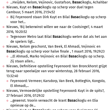
...Heijden, Nelom, Vejinovic, Gustafson,
Basac
ikoglu, Achahbar
Nieuws, Kuyt en
Basac
ikoglu op scherp voor duel tegen
Cambuur, 5 maart 2016, 21:54:52
Bij Feyenoord staan Dirk Kuyt en Bilal
Basac
ikoglu op scherp
voor het...
Nieuws, 'Bij bekerwinst willen we naar de Coolsingel', 4 maart
2016, 10:20:52
Tegenover Metro laat Bilal
Basac
ikoglu weten dat als het aan
de spelers ligt...
Nieuws, Nelom geschorst, Van Beek, El Ahmadi, Vejinovic en
Basac
ikoglu op scherp voor halve finale , 1 maart 2016, 19:29:23
...El Ahmadi, Marko Vejinovic en Bilal
Basac
ikoglu op scherp.
Zij staan allen...
Nieuws, Definitieve opstelling Feyenoord: Van Bronckhorst grijpt
terug naar speelwijze van voor winterstop, 28 februari 2016,
13:32:40
Feyenoord: Vermeer, Karsdorp, Van Beek, Botteghin, Kongolo,
El Ahmadi,...
Nieuws, Vermoedelijke opstelling Feyenoord: Kuyt in de spits?,
27 februari 2016, 07:29:32
...gewenst. Voorin verwacht de krant
Basac
ikoglu en Elia
opnieuw op de...