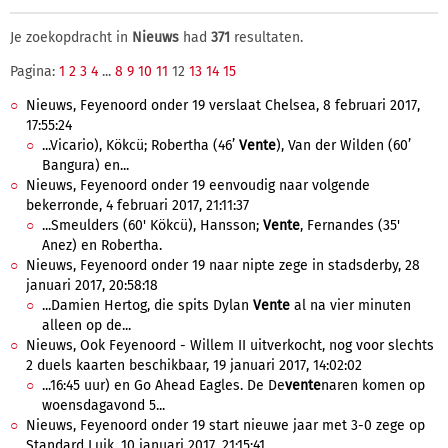
Je zoekopdracht in
Nieuws
had
371
resultaten.
Pagina:
1
2
3
4
...
8
9
10
11
12
13
14
15
Nieuws, Feyenoord onder 19 verslaat Chelsea, 8 februari 2017,
17:55:24
...Vicario), Kökcü; Robertha (46’
Vente
), Van der Wilden (60’
Bangura) en...
Nieuws, Feyenoord onder 19 eenvoudig naar volgende
bekerronde, 4 februari 2017, 21:11:37
...Smeulders (60' Kökcü), Hansson;
Vente
, Fernandes (35'
Anez) en Robertha.
Nieuws, Feyenoord onder 19 naar nipte zege in stadsderby, 28
januari 2017, 20:58:18
...Damien Hertog, die spits Dylan
Vente
al na vier minuten
alleen op de...
Nieuws, Ook Feyenoord - Willem II uitverkocht, nog voor slechts
2 duels kaarten beschikbaar, 19 januari 2017, 14:02:02
...16:45 uur) en Go Ahead Eagles. De De
vente
naren komen op
woensdagavond 5...
Nieuws, Feyenoord onder 19 start nieuwe jaar met 3-0 zege op
Standard Luik, 10 januari 2017, 21:15:41