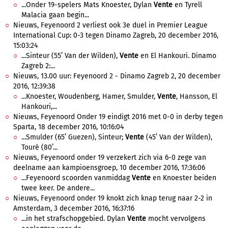
...Onder 19-spelers Mats Knoester, Dylan
Vente
en Tyrell
Malacia gaan begin...
Nieuws, Feyenoord 2 verliest ook 3e duel in Premier League
International Cup: 0-3 tegen Dinamo Zagreb, 20 december 2016,
15:03:24
...Sinteur (55’ Van der Wilden),
Vente
en El Hankouri. Dinamo
Zagreb 2:...
Nieuws, 13.00 uur: Feyenoord 2 - Dinamo Zagreb 2, 20 december
2016, 12:39:38
...Knoester, Woudenberg, Hamer, Smulder,
Vente
, Hansson, El
Hankouri,...
Nieuws, Feyenoord Onder 19 eindigt 2016 met 0-0 in derby tegen
Sparta, 18 december 2016, 10:16:04
...Smulder (65’ Guezen), Sinteur;
Vente
(45’ Van der Wilden),
Touré (80’...
Nieuws, Feyenoord onder 19 verzekert zich via 6-0 zege van
deelname aan kampioensgroep, 10 december 2016, 17:36:06
...Feyenoord scoorden vanmiddag
Vente
en Knoester beiden
twee keer. De andere...
Nieuws, Feyenoord onder 19 knokt zich knap terug naar 2-2 in
Amsterdam, 3 december 2016, 16:37:16
...in het strafschopgebied. Dylan
Vente
mocht vervolgens