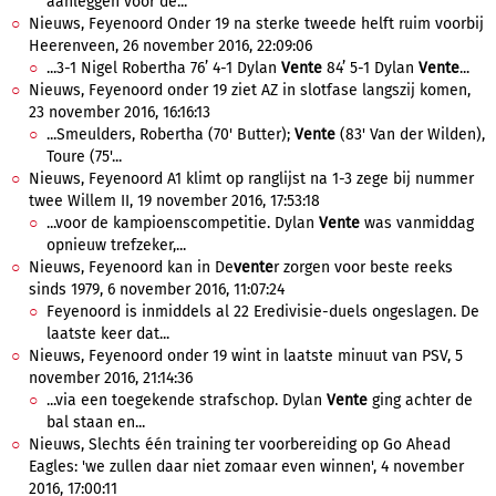
aanleggen voor de...
Nieuws, Feyenoord Onder 19 na sterke tweede helft ruim voorbij
Heerenveen, 26 november 2016, 22:09:06
...3-1 Nigel Robertha 76’ 4-1 Dylan
Vente
84’ 5-1 Dylan
Vente
...
Nieuws, Feyenoord onder 19 ziet AZ in slotfase langszij komen,
23 november 2016, 16:16:13
...Smeulders, Robertha (70' Butter);
Vente
(83' Van der Wilden),
Toure (75'...
Nieuws, Feyenoord A1 klimt op ranglijst na 1-3 zege bij nummer
twee Willem II, 19 november 2016, 17:53:18
...voor de kampioenscompetitie. Dylan
Vente
was vanmiddag
opnieuw trefzeker,...
Nieuws, Feyenoord kan in De
vente
r zorgen voor beste reeks
sinds 1979, 6 november 2016, 11:07:24
Feyenoord is inmiddels al 22 Eredivisie-duels ongeslagen. De
laatste keer dat...
Nieuws, Feyenoord onder 19 wint in laatste minuut van PSV, 5
november 2016, 21:14:36
...via een toegekende strafschop. Dylan
Vente
ging achter de
bal staan en...
Nieuws, Slechts één training ter voorbereiding op Go Ahead
Eagles: 'we zullen daar niet zomaar even winnen', 4 november
2016, 17:00:11