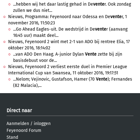
...hebben wij het daar lastig gehad in De
vente
r. Ook zondag
zullen we dus niet...
Nieuws, Programma: Feyenoord naar Odessa en De
vente
r, 1
november 2016, 11:50:23
...Go Ahead Eagles-uit. De wedstrijd in De
vente
r (aanvang
16:45 uur) maakt deel...
Nieuws, Feyenoord 2 wint met 2-1 van ADO bij rentree Elia, 17
oktober 2016, 18:14:02
...van ADO Den Haag. A-junior Dylan
Vente
zette bij zijn
basisdebuut voor de...
Nieuws, Feyenoord 2 verliest eerste duel in Premier League
International Cup van Swansea, 11 oktober 2016, 19:17:51
...Nelom; Vejinovic, Gustafson, Hamer (70
Vente
); Fernandes
(82 Malacia),...
Direct naar
Aanmelden
/
inloggen
Feyenoord Forum
Stand