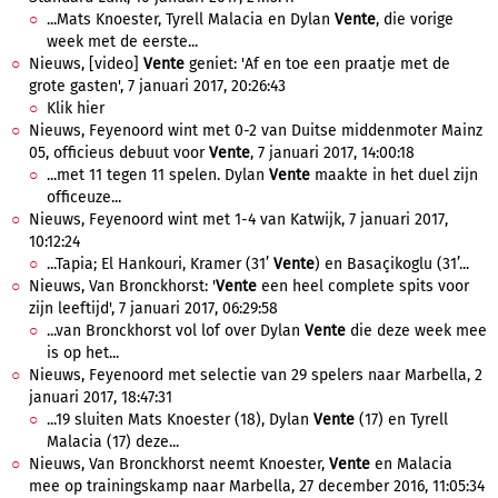
...Mats Knoester, Tyrell Malacia en Dylan
Vente
, die vorige
week met de eerste...
Nieuws, [video]
Vente
geniet: 'Af en toe een praatje met de
grote gasten', 7 januari 2017, 20:26:43
Klik hier
Nieuws, Feyenoord wint met 0-2 van Duitse middenmoter Mainz
05, officieus debuut voor
Vente
, 7 januari 2017, 14:00:18
...met 11 tegen 11 spelen. Dylan
Vente
maakte in het duel zijn
officeuze...
Nieuws, Feyenoord wint met 1-4 van Katwijk, 7 januari 2017,
10:12:24
...Tapia; El Hankouri, Kramer (31’
Vente
) en Basaçikoglu (31’...
Nieuws, Van Bronckhorst: '
Vente
een heel complete spits voor
zijn leeftijd', 7 januari 2017, 06:29:58
...van Bronckhorst vol lof over Dylan
Vente
die deze week mee
is op het...
Nieuws, Feyenoord met selectie van 29 spelers naar Marbella, 2
januari 2017, 18:47:31
...19 sluiten Mats Knoester (18), Dylan
Vente
(17) en Tyrell
Malacia (17) deze...
Nieuws, Van Bronckhorst neemt Knoester,
Vente
en Malacia
mee op trainingskamp naar Marbella, 27 december 2016, 11:05:34