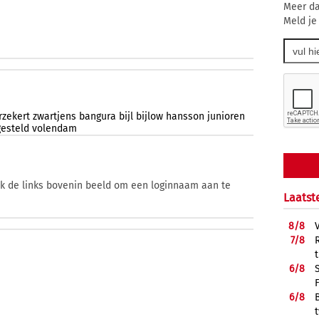
Meer da
Meld je
rzekert
zwartjens
bangura
bijl
bijlow
hansson
junioren
gesteld
volendam
ik de links bovenin beeld om een loginnaam aan te
Laatst
8/
8
7/
8
6/
8
6/
8