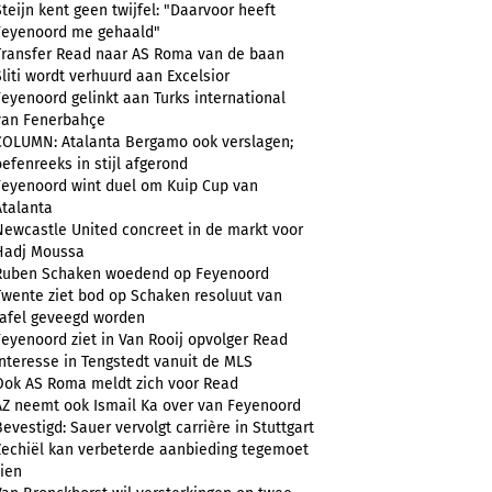
Steijn kent geen twijfel: "Daarvoor heeft
Feyenoord me gehaald"
Transfer Read naar AS Roma van de baan
Sliti wordt verhuurd aan Excelsior
Feyenoord gelinkt aan Turks international
van Fenerbahçe
COLUMN: Atalanta Bergamo ook verslagen;
oefenreeks in stijl afgerond
Feyenoord wint duel om Kuip Cup van
Atalanta
Newcastle United concreet in de markt voor
Hadj Moussa
Ruben Schaken woedend op Feyenoord
Twente ziet bod op Schaken resoluut van
tafel geveegd worden
Feyenoord ziet in Van Rooij opvolger Read
Interesse in Tengstedt vanuit de MLS
Ook AS Roma meldt zich voor Read
AZ neemt ook Ismail Ka over van Feyenoord
Bevestigd: Sauer vervolgt carrière in Stuttgart
Zechiël kan verbeterde aanbieding tegemoet
zien