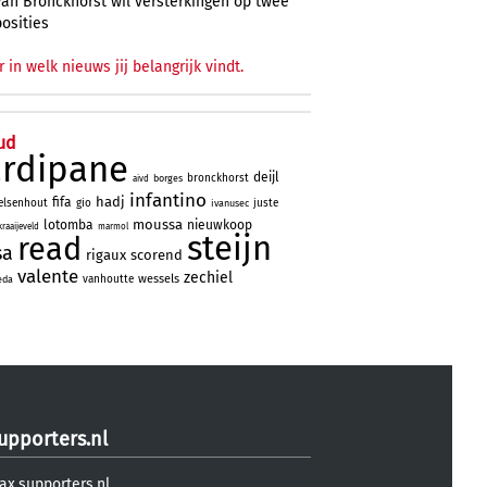
Van Bronckhorst wil versterkingen op twee
posities
r in welk nieuws jij belangrijk vindt.
ud
ardipane
deijl
bronckhorst
borges
aivd
infantino
hadj
fifa
elsenhout
gio
juste
ivanusec
moussa
lotomba
nieuwkoop
kraaijeveld
marmol
steijn
read
sa
rigaux
scorend
valente
zechiel
wessels
vanhoutte
eda
upporters.nl
ax.supporters.nl