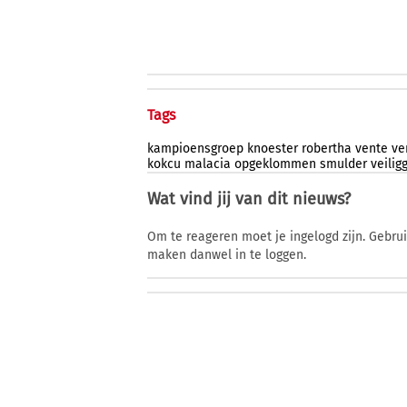
Tags
kampioensgroep
knoester
robertha
vente
ve
kokcu
malacia
opgeklommen
smulder
veilig
Wat vind jij van dit nieuws?
Om te reageren moet je ingelogd zijn. Gebru
maken danwel in te loggen.