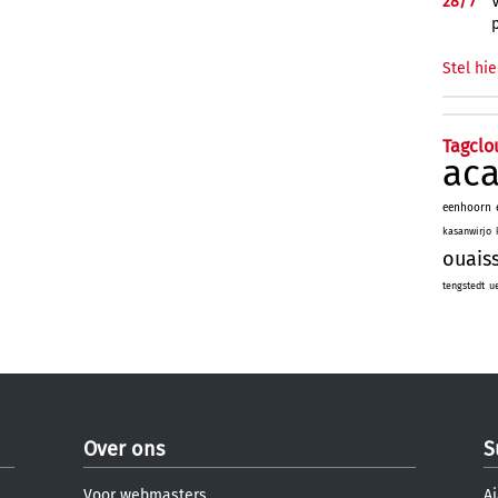
28/
7
Stel hie
Tagclo
ac
eenhoorn
kasanwirjo
ouais
tengstedt
u
Over ons
S
Voor webmasters
Aj