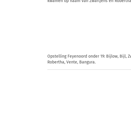
kwamen op naam van Zwartjens en Robertha
Opstelling Feyenoord onder 19: Bijlow, Bijl, 
Robertha, Vente, Bangura.