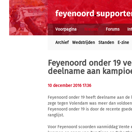
Voorpagina
Nieuws
Forums
In
Archief
Wedstrijden
Standen
E-zine
Feyenoord onder 19 ver
deelname aan kampio
10 december 2016 17:36
Feyenoord onder 19 heeft deelname aan de k
zege tegen Volendam was meer dan voldoende 
Feyenoord onder 19 is door de recente goed
ranglijst.
Voor Feyenoord scoorden vanmiddag Vente en