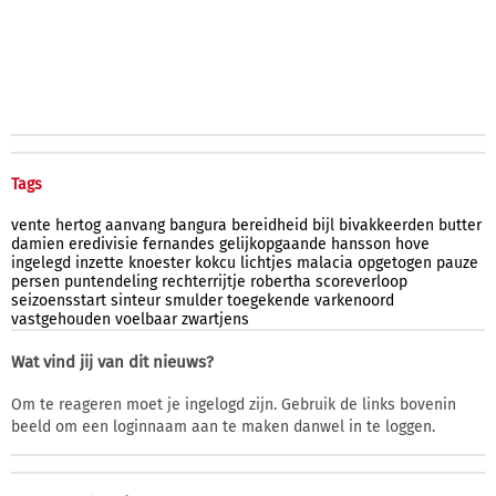
Tags
vente
hertog
aanvang
bangura
bereidheid
bijl
bivakkeerden
butter
damien
eredivisie
fernandes
gelijkopgaande
hansson
hove
ingelegd
inzette
knoester
kokcu
lichtjes
malacia
opgetogen
pauze
persen
puntendeling
rechterrijtje
robertha
scoreverloop
seizoensstart
sinteur
smulder
toegekende
varkenoord
vastgehouden
voelbaar
zwartjens
Wat vind jij van dit nieuws?
Om te reageren moet je ingelogd zijn. Gebruik de links bovenin
beeld om een loginnaam aan te maken danwel in te loggen.