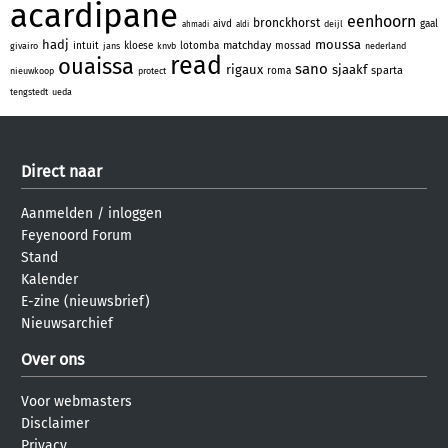
acardipane
eenhoorn
bronckhorst
aivd
gaal
deijl
ahmadi
aldi
hadj
moussa
matchday
intuit
kloese
lotomba
mossad
givairo
jans
knvb
nederland
read
ouaissa
sano
rigaux
sjaakf
sparta
roma
nieuwkoop
protect
tengstedt
ueda
Direct naar
Aanmelden
/
inloggen
Feyenoord Forum
Stand
Kalender
E-zine (nieuwsbrief)
Nieuwsarchief
Over ons
Voor webmasters
Disclaimer
Privacy