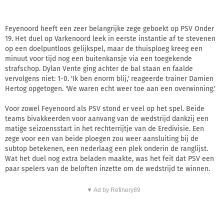
Feyenoord heeft een zeer belangrijke zege geboekt op PSV Onder
19. Het duel op Varkenoord leek in eerste instantie af te stevenen
op een doelpuntloos gelijkspel, maar de thuisploeg kreeg een
minuut voor tijd nog een buitenkansje via een toegekende
strafschop. Dylan Vente ging achter de bal staan en faalde
vervolgens niet: 1-0. 'Ik ben enorm blij,' reageerde trainer Damien
Hertog opgetogen. 'We waren echt weer toe aan een overwinning.'
Voor zowel Feyenoord als PSV stond er veel op het spel. Beide
teams bivakkeerden voor aanvang van de wedstrijd dankzij een
matige seizoensstart in het rechterrijtje van de Eredivisie. Een
zege voor een van beide ploegen zou weer aansluiting bij de
subtop betekenen, een nederlaag een plek onderin de ranglijst.
Wat het duel nog extra beladen maakte, was het feit dat PSV een
paar spelers van de beloften inzette om de wedstrijd te winnen.
▼ Ad by Refinery89