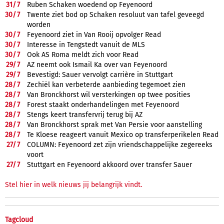
31/
7
Ruben Schaken woedend op Feyenoord
30/
7
Twente ziet bod op Schaken resoluut van tafel geveegd
worden
30/
7
Feyenoord ziet in Van Rooij opvolger Read
30/
7
Interesse in Tengstedt vanuit de MLS
30/
7
Ook AS Roma meldt zich voor Read
29/
7
AZ neemt ook Ismail Ka over van Feyenoord
29/
7
Bevestigd: Sauer vervolgt carrière in Stuttgart
28/
7
Zechiël kan verbeterde aanbieding tegemoet zien
28/
7
Van Bronckhorst wil versterkingen op twee posities
28/
7
Forest staakt onderhandelingen met Feyenoord
28/
7
Stengs keert transfervrij terug bij AZ
28/
7
Van Bronckhorst sprak met Van Persie voor aanstelling
28/
7
Te Kloese reageert vanuit Mexico op transferperikelen Read
27/
7
COLUMN: Feyenoord zet zijn vriendschappelijke zegereeks
voort
27/
7
Stuttgart en Feyenoord akkoord over transfer Sauer
Stel hier in welk nieuws jij belangrijk vindt.
Tagcloud