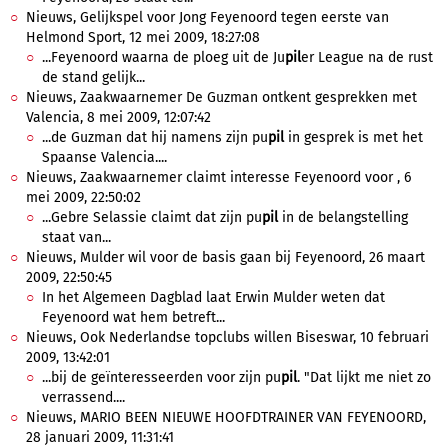
Nieuws, Gelijkspel voor Jong Feyenoord tegen eerste van
Helmond Sport, 12 mei 2009, 18:27:08
...Feyenoord waarna de ploeg uit de Ju
pil
er League na de rust
de stand gelijk...
Nieuws, Zaakwaarnemer De Guzman ontkent gesprekken met
Valencia, 8 mei 2009, 12:07:42
...de Guzman dat hij namens zijn pu
pil
in gesprek is met het
Spaanse Valencia....
Nieuws, Zaakwaarnemer claimt interesse Feyenoord voor , 6
mei 2009, 22:50:02
...Gebre Selassie claimt dat zijn pu
pil
in de belangstelling
staat van...
Nieuws, Mulder wil voor de basis gaan bij Feyenoord, 26 maart
2009, 22:50:45
In het Algemeen Dagblad laat Erwin Mulder weten dat
Feyenoord wat hem betreft...
Nieuws, Ook Nederlandse topclubs willen Biseswar, 10 februari
2009, 13:42:01
...bij de geïnteresseerden voor zijn pu
pil
. "Dat lijkt me niet zo
verrassend....
Nieuws, MARIO BEEN NIEUWE HOOFDTRAINER VAN FEYENOORD,
28 januari 2009, 11:31:41