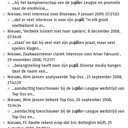
...hij het kampioenschap van de Ju
pil
er League en promotie
naar de eredivisie,...
Nieuws, Veel interesse voor Biseswar, 9 januari 2009, 07:21:03
...dat er veel interesse is voor zijn pu
pil
. "In elk groot
voetballand is er...
Nieuws, 'Verbeek luistert niet naar spelers', 8 december 2008,
07:34:49
...staat’ en dat hij veel met zijn pu
pil
len praat, maar veel
spelers klagen...
Nieuws, Zaakwaarnemer claimt interesse voor Arnar Førsund ,
29 november 2008, 11:21:11
...belangstelling heeft voor zijn pu
pil
. Diverse media hangen
daar de naam van...
Nieuws, Wim Jansen analyseerde Top Oss , 23 september 2008,
21:42:29
...aandachtig toeschouwer bij de Ju
pil
er-League wedstrijd van
Top Oss en...
Nieuws, Wim Jansen bekeek Top Oss, 20 september 2008,
13:34:34
...aandachtig toeschouwer bij de Ju
pil
er-League wedstrijd van
Top Oss en...
Nieuws, FC Zwolle rekent erop dat Eric Botteghin blijft, 25