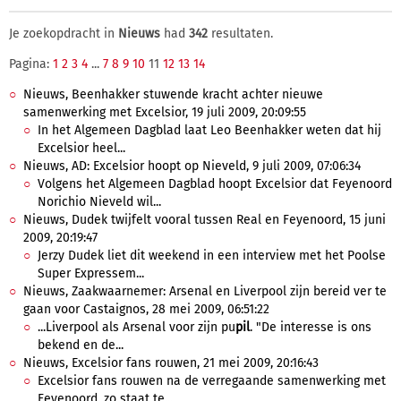
Je zoekopdracht in
Nieuws
had
342
resultaten.
Pagina:
1
2
3
4
...
7
8
9
10
11
12
13
14
Nieuws, Beenhakker stuwende kracht achter nieuwe
samenwerking met Excelsior, 19 juli 2009, 20:09:55
In het Algemeen Dagblad laat Leo Beenhakker weten dat hij
Excelsior heel...
Nieuws, AD: Excelsior hoopt op Nieveld, 9 juli 2009, 07:06:34
Volgens het Algemeen Dagblad hoopt Excelsior dat Feyenoord
Norichio Nieveld wil...
Nieuws, Dudek twijfelt vooral tussen Real en Feyenoord, 15 juni
2009, 20:19:47
Jerzy Dudek liet dit weekend in een interview met het Poolse
Super Expressem...
Nieuws, Zaakwaarnemer: Arsenal en Liverpool zijn bereid ver te
gaan voor Castaignos, 28 mei 2009, 06:51:22
...Liverpool als Arsenal voor zijn pu
pil
. "De interesse is ons
bekend en de...
Nieuws, Excelsior fans rouwen, 21 mei 2009, 20:16:43
Excelsior fans rouwen na de verregaande samenwerking met
Feyenoord, zo staat te...