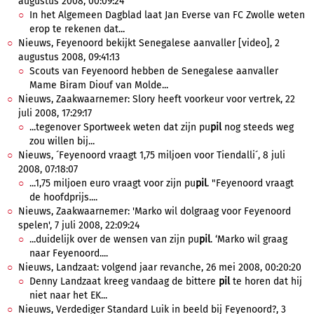
augustus 2008, 00:09:24
In het Algemeen Dagblad laat Jan Everse van FC Zwolle weten
erop te rekenen dat...
Nieuws, Feyenoord bekijkt Senegalese aanvaller [video], 2
augustus 2008, 09:41:13
Scouts van Feyenoord hebben de Senegalese aanvaller
Mame Biram Diouf van Molde...
Nieuws, Zaakwaarnemer: Slory heeft voorkeur voor vertrek, 22
juli 2008, 17:29:17
...tegenover Sportweek weten dat zijn pu
pil
nog steeds weg
zou willen bij...
Nieuws, ´Feyenoord vraagt 1,75 miljoen voor Tiendalli´, 8 juli
2008, 07:18:07
...1,75 miljoen euro vraagt voor zijn pu
pil
. "Feyenoord vraagt
de hoofdprijs....
Nieuws, Zaakwaarnemer: 'Marko wil dolgraag voor Feyenoord
spelen', 7 juli 2008, 22:09:24
...duidelijk over de wensen van zijn pu
pil
. ‘Marko wil graag
naar Feyenoord....
Nieuws, Landzaat: volgend jaar revanche, 26 mei 2008, 00:20:20
Denny Landzaat kreeg vandaag de bittere
pil
te horen dat hij
niet naar het EK...
Nieuws, Verdediger Standard Luik in beeld bij Feyenoord?, 3