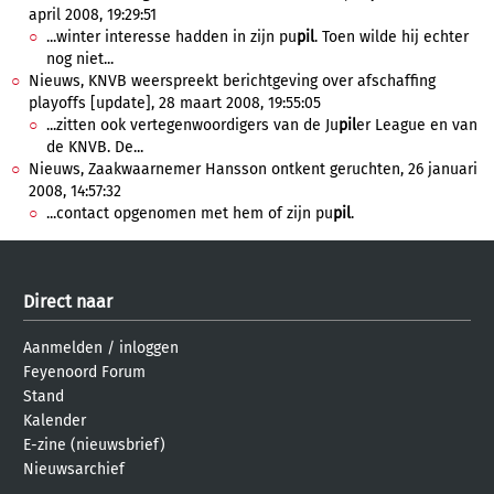
april 2008, 19:29:51
...winter interesse hadden in zijn pu
pil
. Toen wilde hij echter
nog niet...
Nieuws, KNVB weerspreekt berichtgeving over afschaffing
playoffs [update], 28 maart 2008, 19:55:05
...zitten ook vertegenwoordigers van de Ju
pil
er League en van
de KNVB. De...
Nieuws, Zaakwaarnemer Hansson ontkent geruchten, 26 januari
2008, 14:57:32
...contact opgenomen met hem of zijn pu
pil
.
Direct naar
Aanmelden
/
inloggen
Feyenoord Forum
Stand
Kalender
E-zine (nieuwsbrief)
Nieuwsarchief