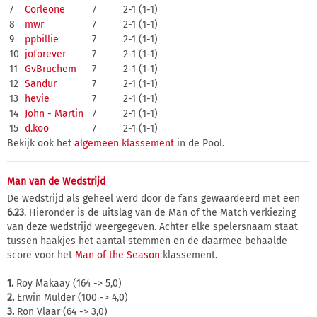
7
Corleone
7
2-1 (1-1)
8
mwr
7
2-1 (1-1)
9
ppbillie
7
2-1 (1-1)
10
joforever
7
2-1 (1-1)
11
GvBruchem
7
2-1 (1-1)
12
Sandur
7
2-1 (1-1)
13
hevie
7
2-1 (1-1)
14
John - Martin
7
2-1 (1-1)
15
d.koo
7
2-1 (1-1)
Bekijk ook het
algemeen klassement
in de Pool.
Man van de Wedstrijd
De wedstrijd als geheel werd door de fans gewaardeerd met een
6.23
. Hieronder is de uitslag van de Man of the Match verkiezing
van deze wedstrijd weergegeven. Achter elke spelersnaam staat
tussen haakjes het aantal stemmen en de daarmee behaalde
score voor het
Man of the Season
klassement.
1.
Roy Makaay (164 -> 5,0)
2.
Erwin Mulder (100 -> 4,0)
3.
Ron Vlaar (64 -> 3,0)