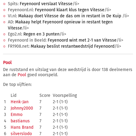
Spits:
Feyenoord verslaat Vitesse
/li>
Feyenoord.nl:
Feyenoord klaart klus tegen Vitesse
/li>
VI.nl:
Makaay doet Vitesse de das om in restant in De Kuip
/li>
AD:
Makaay helpt Feyenoord opnieuw in restant tegen
Vitesse
/li>
Ego2.nl:
Regen en 3 punten
/li>
Feyenoord in Beeld:
Feyenoord wint met 2-1 van Vitesse
/li>
FR1908.net:
Makaay beslist restantwedstrijd Feyenoord
/li>
Pool
De ruststand en uitslag van deze wedstrijd is door 138 deelnemers
aan de
Pool
goed voorspeld.
De top vijftien:
Lid
Score
Voorspelling
1
Henk-Jan
7
2-1 (1-1)
2
Johnny2000
7
2-1 (1-1)
3
Emmo
7
2-1 (1-1)
4
bastianus
7
2-1 (1-1)
5
Hans Brand
7
2-1 (1-1)
6
silverslodo
7
2-1 (1-1)