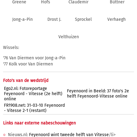
Greene
Hofs
Claudemir
Büttner
Jong-a-Pin
Drost J.
Sprockel
Verhaegh
Velthuizen
Wissels:
'76 Van Diermen voor Jong-a-Pin
'77 Kolk voor Van Diermen
Foto's van de wedstrijd
Ego2.nl: Fotoreportage
Feyenoord in Beeld: 37 foto's 2e
Feyenoord - Vitesse (2e helft)
helft Feyenoord-Vitesse online
online
FR1908.net: 31-03-10 Feyenoord
- Vitesse 2-1 (restant)
Links naar externe nabeschouwingen
Nieuws.nl:
Feyenoord wint tweede helft van Vitesse
/li>