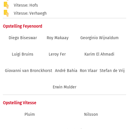
Vitesse: Hofs
Vitesse: Verhaegh
Opstelling Feyenoord
Diego Biseswar
Roy Makaay
Georginio Wijnaldum
Luigi Bruins
Leroy Fer
Karim El Ahmadi
Giovanni van Bronckhorst
André Bahia
Ron Vlaar
Stefan de Vrij
Erwin Mulder
Opstelling Vitesse
Pluim
Nilsson