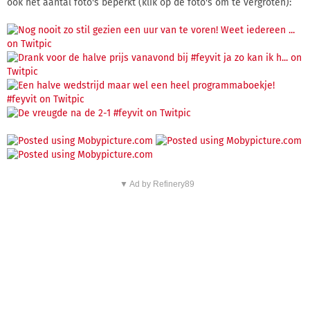
ook het aantal foto's beperkt (klik op de foto's om te vergroten):
▼ Ad by Refinery89