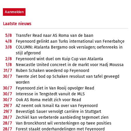
Laatste nieuws
5/
8
Transfer Read naar AS Roma van de baan
4/
8
Feyenoord gelinkt aan Turks international van Fenerbahçe
3/
8
COLUMN: Atalanta Bergamo ook verslagen; oefenreeks in
stijl afgerond
2/
8
Feyenoord wint duel om Kuip Cup van Atalanta
1/
8
Newcastle United concreet in de markt voor Hadj Moussa
31/
7
Ruben Schaken woedend op Feyenoord
30/
7
Twente ziet bod op Schaken resoluut van tafel geveegd
worden
30/
7
Feyenoord ziet in Van Rooij opvolger Read
30/
7
Interesse in Tengstedt vanuit de MLS
30/
7
Ook AS Roma meldt zich voor Read
29/
7
AZ neemt ook Ismail Ka over van Feyenoord
29/
7
Bevestigd: Sauer vervolgt carrière in Stuttgart
28/
7
Zechiël kan verbeterde aanbieding tegemoet zien
28/
7
Van Bronckhorst wil versterkingen op twee posities
28/
7
Forest staakt onderhandelingen met Feyenoord