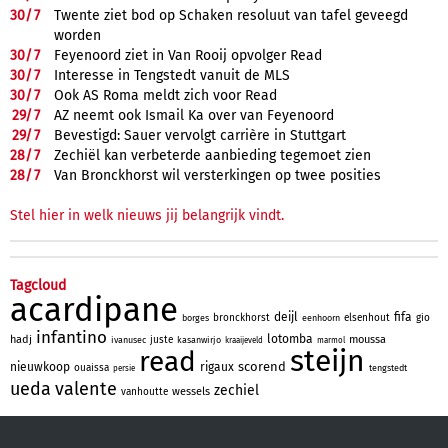
30/
7
Twente ziet bod op Schaken resoluut van tafel geveegd
worden
30/
7
Feyenoord ziet in Van Rooij opvolger Read
30/
7
Interesse in Tengstedt vanuit de MLS
30/
7
Ook AS Roma meldt zich voor Read
29/
7
AZ neemt ook Ismail Ka over van Feyenoord
29/
7
Bevestigd: Sauer vervolgt carrière in Stuttgart
28/
7
Zechiël kan verbeterde aanbieding tegemoet zien
28/
7
Van Bronckhorst wil versterkingen op twee posities
Stel hier in welk nieuws jij belangrijk vindt.
Tagcloud
acardipane
deijl
fifa
bronckhorst
elsenhout
gio
borges
eenhoorn
infantino
lotomba
hadj
moussa
juste
ivanusec
kasanwirjo
kraaijeveld
marmol
steijn
read
scorend
nieuwkoop
rigaux
ouaissa
tengstedt
persie
ueda
valente
zechiel
wessels
vanhoutte