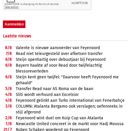
Laatste nieuws
8/
8
Valente is nieuwe aanvoerder van Feyenoord
7/
8
Read niet teleurgesteld over afketsen transfer
6/
8
Steijn openhartig over debuutjaar bij Feyenoord
6/
8
Bayern haakte af voor Read door twijfelachtig
blessureverleden
6/
8
Steijn kent geen twijfel: "Daarvoor heeft Feyenoord me
gehaald"
5/
8
Transfer Read naar AS Roma van de baan
4/
8
Sliti wordt verhuurd aan Excelsior
4/
8
Feyenoord gelinkt aan Turks international van Fenerbahçe
3/
8
COLUMN: Atalanta Bergamo ook verslagen; oefenreeks in
stijl afgerond
2/
8
Feyenoord wint duel om Kuip Cup van Atalanta
1/
8
Newcastle United concreet in de markt voor Hadj Moussa
31/
7
Ruben Schaken woedend op Feyenoord