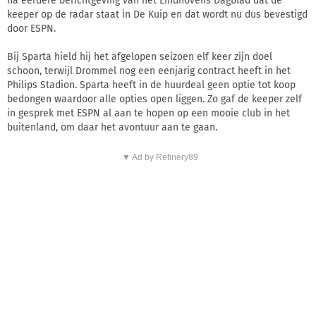
na eerdere berichtgeving van het Eindhovens Dagblad dat de
keeper op de radar staat in De Kuip en dat wordt nu dus bevestigd
door ESPN.
Bij Sparta hield hij het afgelopen seizoen elf keer zijn doel
schoon, terwijl Drommel nog een eenjarig contract heeft in het
Philips Stadion. Sparta heeft in de huurdeal geen optie tot koop
bedongen waardoor alle opties open liggen. Zo gaf de keeper zelf
in gesprek met ESPN al aan te hopen op een mooie club in het
buitenland, om daar het avontuur aan te gaan.
▼ Ad by Refinery89