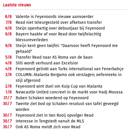
Laatste nieuws
8/
8
Valente is Feyenoords nieuwe aanvoerder
7/
8
Read niet teleurgesteld over afketsen transfer
6/
8
Steijn openhartig over debuutjaar bij Feyenoord
6/
8
Bayern haakte af voor Read door twijfelachtig
blessureverleden
6/
8
Steijn kent geen twijfel: "Daarvoor heeft Feyenoord me
gehaald"
5/
8
Transfer Read naar AS Roma van de baan
4/
8
Sliti wordt verhuurd aan Excelsior
4/
8
Feyenoord gelinkt aan Turks international van Fenerbahçe
3/
8
COLUMN: Atalanta Bergamo ook verslagen; oefenreeks in
stijl afgerond
2/
8
Feyenoord wint duel om Kuip Cup van Atalanta
1/
8
Newcastle United concreet in de markt voor Hadj Moussa
31/
7
Ruben Schaken woedend op Feyenoord
30/
7
Twente ziet bod op Schaken resoluut van tafel geveegd
worden
30/
7
Feyenoord ziet in Van Rooij opvolger Read
30/
7
Interesse in Tengstedt vanuit de MLS
30/
7
Ook AS Roma meldt zich voor Read