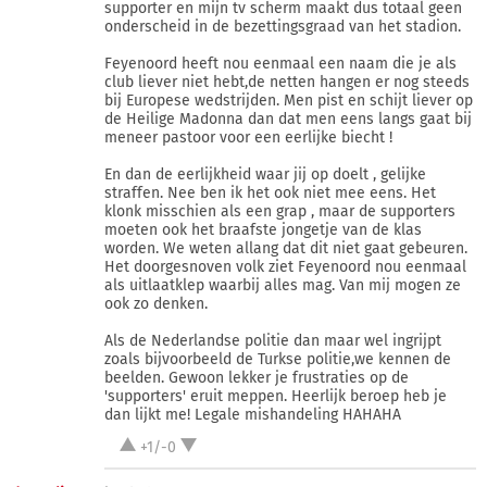
supporter en mijn tv scherm maakt dus totaal geen
onderscheid in de bezettingsgraad van het stadion.
Feyenoord heeft nou eenmaal een naam die je als
club liever niet hebt,de netten hangen er nog steeds
bij Europese wedstrijden. Men pist en schijt liever op
de Heilige Madonna dan dat men eens langs gaat bij
meneer pastoor voor een eerlijke biecht !
En dan de eerlijkheid waar jij op doelt , gelijke
straffen. Nee ben ik het ook niet mee eens. Het
klonk misschien als een grap , maar de supporters
moeten ook het braafste jongetje van de klas
worden. We weten allang dat dit niet gaat gebeuren.
Het doorgesnoven volk ziet Feyenoord nou eenmaal
als uitlaatklep waarbij alles mag. Van mij mogen ze
ook zo denken.
Als de Nederlandse politie dan maar wel ingrijpt
zoals bijvoorbeeld de Turkse politie,we kennen de
beelden. Gewoon lekker je frustraties op de
'supporters' eruit meppen. Heerlijk beroep heb je
dan lijkt me! Legale mishandeling HAHAHA
+1/-0