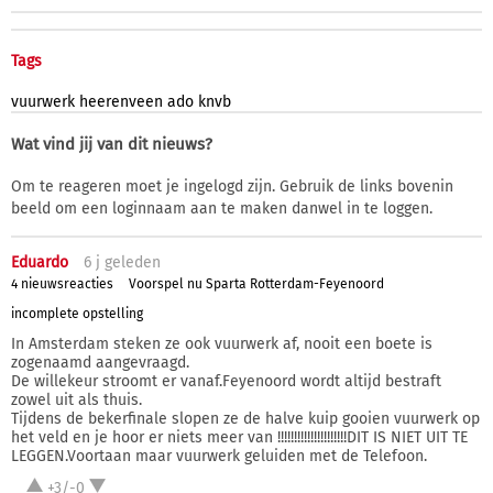
Tags
vuurwerk
heerenveen
ado
knvb
Wat vind jij van dit nieuws?
Om te reageren moet je ingelogd zijn. Gebruik de links bovenin
beeld om een loginnaam aan te maken danwel in te loggen.
Eduardo
6 j
geleden
4 nieuwsreacties
Voorspel nu Sparta Rotterdam-Feyenoord
incomplete opstelling
In Amsterdam steken ze ook vuurwerk af, nooit een boete is
zogenaamd aangevraagd.
De willekeur stroomt er vanaf.Feyenoord wordt altijd bestraft
zowel uit als thuis.
Tijdens de bekerfinale slopen ze de halve kuip gooien vuurwerk op
het veld en je hoor er niets meer van !!!!!!!!!!!!!!!!!!!!!DIT IS NIET UIT TE
LEGGEN.Voortaan maar vuurwerk geluiden met de Telefoon.
+3/-0