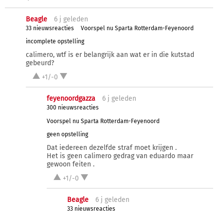
Beagle
6 j
geleden
33 nieuwsreacties
Voorspel nu Sparta Rotterdam-Feyenoord
incomplete opstelling
calimero, wtf is er belangrijk aan wat er in die kutstad
gebeurd?
+1/-0
feyenoordgazza
6 j
geleden
300 nieuwsreacties
Voorspel nu Sparta Rotterdam-Feyenoord
geen opstelling
Dat iedereen dezelfde straf moet krijgen .
Het is geen calimero gedrag van eduardo maar
gewoon feiten .
+1/-0
Beagle
6 j
geleden
33 nieuwsreacties