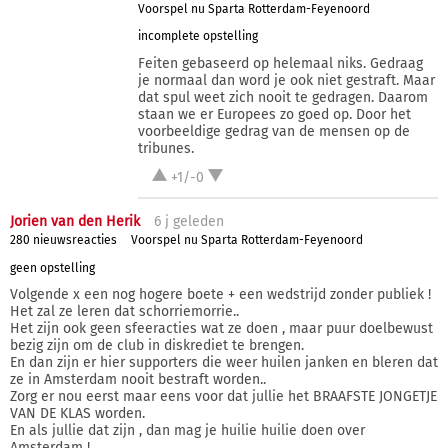
Voorspel nu Sparta Rotterdam-Feyenoord
incomplete opstelling
Feiten gebaseerd op helemaal niks. Gedraag
je normaal dan word je ook niet gestraft. Maar
dat spul weet zich nooit te gedragen. Daarom
staan we er Europees zo goed op. Door het
voorbeeldige gedrag van de mensen op de
tribunes.
+1/-0
Jorien van den Herik
6 j
geleden
280 nieuwsreacties
Voorspel nu Sparta Rotterdam-Feyenoord
geen opstelling
Volgende x een nog hogere boete + een wedstrijd zonder publiek !
Het zal ze leren dat schorriemorrie..
Het zijn ook geen sfeeracties wat ze doen , maar puur doelbewust
bezig zijn om de club in diskrediet te brengen.
En dan zijn er hier supporters die weer huilen janken en bleren dat
ze in Amsterdam nooit bestraft worden..
Zorg er nou eerst maar eens voor dat jullie het BRAAFSTE JONGETJE
VAN DE KLAS worden.
En als jullie dat zijn , dan mag je huilie huilie doen over
Amsterdam !