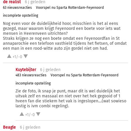
de realist
6 j
geleden
63 nieuwsreacties
Voorspel nu Sparta Rotterdam-Feyenoord
incomplete opstelling
Nog even voor de duidelijkheid hoor, misschien is het al eens
gezegd, maar waarom krijgt Feyenoord een boete voor iets wat
mensen in Heerenveen uitrichten?
Straks krijgen ze nog een boete omdat een Feyenoordfan in St
annaparochie een telefoon vasthield tijdens het fietsen, of omdat
een man in een rood-witte auto zijn gordel niet om had.
+1/-0
Kuytebijter
6 j
geleden
483 nieuwsreacties
Voorspel nu Sparta Rotterdam-Feyenoord
incomplete opstelling
Zie de foto, ik snap je punt, maar dit is wel duidelijk het
uitvak zelf en massaal en niet over het hek gegooid of 1
hveen fan die stiekem het vak is ingeslopen....(wat sowieso
lastig is ivm combi regeling).
+1/-0
Beagle
6 j
geleden