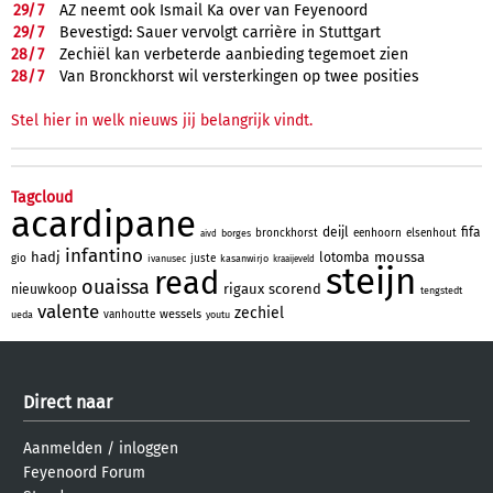
29/
7
AZ neemt ook Ismail Ka over van Feyenoord
29/
7
Bevestigd: Sauer vervolgt carrière in Stuttgart
28/
7
Zechiël kan verbeterde aanbieding tegemoet zien
28/
7
Van Bronckhorst wil versterkingen op twee posities
Stel hier in welk nieuws jij belangrijk vindt.
Tagcloud
acardipane
deijl
fifa
bronckhorst
eenhoorn
elsenhout
borges
aivd
infantino
hadj
moussa
lotomba
gio
juste
ivanusec
kasanwirjo
kraaijeveld
steijn
read
ouaissa
rigaux
scorend
nieuwkoop
tengstedt
valente
zechiel
wessels
vanhoutte
ueda
youtu
Direct naar
Aanmelden
/
inloggen
Feyenoord Forum