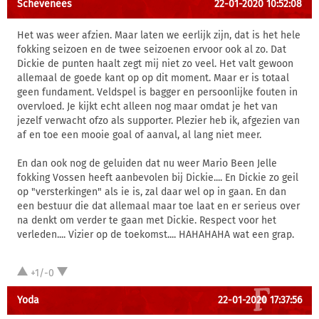
Schevenees
22-01-2020 10:52:08
Het was weer afzien. Maar laten we eerlijk zijn, dat is het hele
fokking seizoen en de twee seizoenen ervoor ook al zo. Dat
Dickie de punten haalt zegt mij niet zo veel. Het valt gewoon
allemaal de goede kant op op dit moment. Maar er is totaal
geen fundament. Veldspel is bagger en persoonlijke fouten in
overvloed. Je kijkt echt alleen nog maar omdat je het van
jezelf verwacht ofzo als supporter. Plezier heb ik, afgezien van
af en toe een mooie goal of aanval, al lang niet meer.
En dan ook nog de geluiden dat nu weer Mario Been Jelle
fokking Vossen heeft aanbevolen bij Dickie.... En Dickie zo geil
op "versterkingen" als ie is, zal daar wel op in gaan. En dan
een bestuur die dat allemaal maar toe laat en er serieus over
na denkt om verder te gaan met Dickie. Respect voor het
verleden.... Vizier op de toekomst.... HAHAHAHA wat een grap.
+1/-0
Yoda
22-01-2020 17:37:56