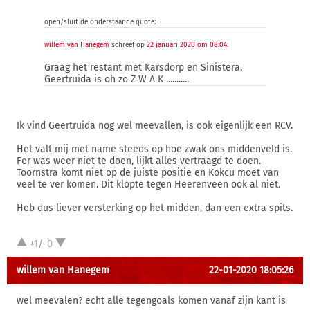
open/sluit de onderstaande quote:
willem van Hanegem
schreef op
22 januari 2020 om 08:04
:
Graag het restant met Karsdorp en Sinistera.
Geertruida is oh zo Z W A K ...........
Ik vind Geertruida nog wel meevallen, is ook eigenlijk een RCV.
Het valt mij met name steeds op hoe zwak ons middenveld is.
Fer was weer niet te doen, lijkt alles vertraagd te doen.
Toornstra komt niet op de juiste positie en Kokcu moet van
veel te ver komen. Dit klopte tegen Heerenveen ook al niet.
Heb dus liever versterking op het midden, dan een extra spits.
+1/-0
willem van Hanegem
22-01-2020 18:05:26
wel meevalen? echt alle tegengoals komen vanaf zijn kant is