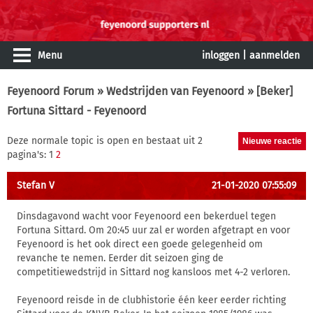
Menu
inloggen
|
aanmelden
Feyenoord Forum
»
Wedstrijden van Feyenoord
» [Beker]
Fortuna Sittard - Feyenoord
Deze normale topic is open en bestaat uit 2
pagina's: 1
2
Stefan V
21-01-2020 07:55:09
Dinsdagavond wacht voor Feyenoord een bekerduel tegen
Fortuna Sittard. Om 20:45 uur zal er worden afgetrapt en voor
Feyenoord is het ook direct een goede gelegenheid om
revanche te nemen. Eerder dit seizoen ging de
competitiewedstrijd in Sittard nog kansloos met 4-2 verloren.
Feyenoord reisde in de clubhistorie één keer eerder richting