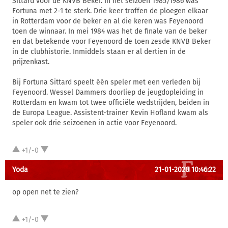
Sittard voor de KNVB Beker. In het seizoen 1985/1986 was
Fortuna met 2-1 te sterk. Drie keer troffen de ploegen elkaar
in Rotterdam voor de beker en al die keren was Feyenoord
toen de winnaar. In mei 1984 was het de finale van de beker
en dat betekende voor Feyenoord de toen zesde KNVB Beker
in de clubhistorie. Inmiddels staan er al dertien in de
prijzenkast.
Bij Fortuna Sittard speelt één speler met een verleden bij
Feyenoord. Wessel Dammers doorliep de jeugdopleiding in
Rotterdam en kwam tot twee officiële wedstrijden, beiden in
de Europa League. Assistent-trainer Kevin Hofland kwam als
speler ook drie seizoenen in actie voor Feyenoord.
+1/-0
Yoda
21-01-2020 10:46:22
op open net te zien?
+1/-0