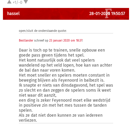
+1/-0
hassel
28-01-2020 19:50:57
open/sluit de onderstaande quote:
Bestlander
schreef op
23 januari 2020 om 18:37
:
Daar is toch op te trainen, snelle opbouw een
goede pass geven tijdens het spel.
Het komt natuurlijk ook dat veel spelers
wandelend op het veld lopen, hoe kan van achter
de bal dan naar voren komen.
Het moet sneller en spelers moeten constant in
beweging blijven als Feyenoord in balbezit is.
Ik snapte er niets van dinsdagavond, het spel was
zo slecht en dan zeggen de spelers soms ik weet
niet waar dit aanzit,
een ding is zeker Feyenoord moet elke wedstrijd
in positieve zin met het mes tussen de tanden
spelen.
Als ze dat niet doen kunnen ze van iedereen
verliezen.