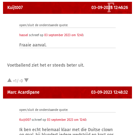
Kuijt007
03-09-2023 12:46:26
open/sluit de onderstaande quote:
hassel
schreef op
03 september 2023 om 12:45
:
Fraaie aanval.
Voetballend ziet het er steeds beter uit.
+1/-0
Marc Acardipane
03-09-2023 12:48:32
open/sluit de onderstaande quote:
Kuijt007
schreef op
03 september 2023 om 12:40
:
Ik ben echt helemaal klaar met die Duitse clown
op goal, hij blundert iedere wedstrijd en kost ons