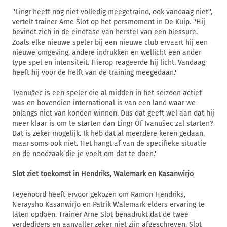
''Lingr heeft nog niet volledig meegetraind, ook vandaag niet'',
vertelt trainer Arne Slot op het persmoment in De Kuip. ''Hij
bevindt zich in de eindfase van herstel van een blessure.
Zoals elke nieuwe speler bij een nieuwe club ervaart hij een
nieuwe omgeving, andere indrukken en wellicht een ander
type spel en intensiteit. Hierop reageerde hij licht. Vandaag
heeft hij voor de helft van de training meegedaan.''
'Ivanušec is een speler die al midden in het seizoen actief
was en bovendien international is van een land waar we
onlangs niet van konden winnen. Dus dat geeft wel aan dat hij
meer klaar is om te starten dan Lingr Of Ivanušec zal starten?
Dat is zeker mogelijk. Ik heb dat al meerdere keren gedaan,
maar soms ook niet. Het hangt af van de specifieke situatie
en de noodzaak die je voelt om dat te doen.''
Slot ziet toekomst in Hendriks, Walemark en Kasanwirjo
Feyenoord heeft ervoor gekozen om Ramon Hendriks,
Neraysho Kasanwirjo en Patrik Walemark elders ervaring te
laten opdoen. Trainer Arne Slot benadrukt dat de twee
verdedigers en aanvaller zeker niet zijn afgeschreven. Slot