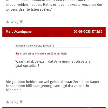
middenvelders hebben. Het is echt een bewuste keuze om die
jongens daar te laten spelen."
+1/-0
Marc Acardipane
02-09-2023 17:13:36
open/sluit de onderstaande quote:
danall
schreef op
01 september 2023 om 16:48
:
Waar had ik gelezen, dat Arne geen jeugdspelers
gaat opstellen?
Die geluiden hebben we wel gehoord, maar Zechiël en Sauer
hebben hem blijkbaar genoeg overtuigd dat ze er echt
bijhoren nu.
+1/-0