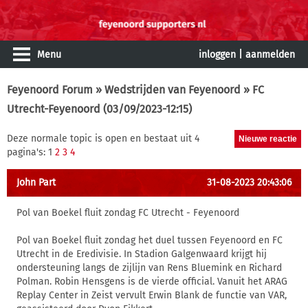
Menu
inloggen
|
aanmelden
Feyenoord Forum
»
Wedstrijden van Feyenoord
» FC
Utrecht-Feyenoord (03/09/2023-12:15)
Deze normale topic is open en bestaat uit 4
pagina's: 1
2
3
4
John Part
31-08-2023 20:43:06
Pol van Boekel fluit zondag FC Utrecht - Feyenoord
Pol van Boekel fluit zondag het duel tussen Feyenoord en FC
Utrecht in de Eredivisie. In Stadion Galgenwaard krijgt hij
ondersteuning langs de zijlijn van Rens Bluemink en Richard
Polman. Robin Hensgens is de vierde official. Vanuit het ARAG
Replay Center in Zeist vervult Erwin Blank de functie van VAR,