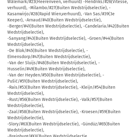
Wålemark/#23(Heerenveen, verhuurd) -Hendriks/#26(Vitesse,
verhuurd), -Milambo/#27(Buiten Wedstrijdselectie), -
Kasanwirjo/#28(Rapid Wien,verhuurd), -Van Sas/#39(3e
Keeper), -Arnaud/#40(Buiten Wedstrijdselectie),
-Berger/#41(Buiten Wedstrijdselectie), -Candelaria/#42(Buiten
Wedstrijdselectie),
-Sanyang/#43(Buiten Wedstrijdselectie), -Groen/#44(Buiten
Wedstrijdselectie),
-De Blok/#45(Buiten Wedstrijdselectie), -
Elmensdorp/#47(Buiten Wedstrijdselectie),
-Van der Sluijs/#48(Buiten Wedstrijdselectie), -
Husselin/#49(Buiten Wedstrijdselectie),
-Van der Heyden/#50(Buiten Wedstrijdselectie), -
Pušić/#51(Buiten Wedstrijdselectie),
-Rais/#53(Buiten Wedstrijdselectie), -Kleijn/#54(Buiten
Wedstrijdselectie),
-Rust/#56(Buiten Wedstrijdselectie), -Valk/#57(Buiten
Wedstrijdselectie),
-Zaal/#58(Buiten Wedstrijdselectie), -Kroesen/#59(Buiten
Wedstrijdselectie),
-Slory/#63(Buiten Wedstrijdselectie), -Gündüz/#65(Buiten
Wedstrijdselectie),
-Breinburg/#XX(Buiten Wedstrijdselectie.