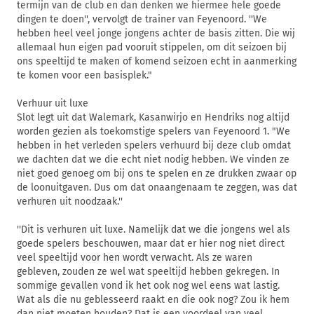
termijn van de club en dan denken we hiermee hele goede
dingen te doen'', vervolgt de trainer van Feyenoord. ''We
hebben heel veel jonge jongens achter de basis zitten. Die wij
allemaal hun eigen pad vooruit stippelen, om dit seizoen bij
ons speeltijd te maken of komend seizoen echt in aanmerking
te komen voor een basisplek."
Verhuur uit luxe
Slot legt uit dat Walemark, Kasanwirjo en Hendriks nog altijd
worden gezien als toekomstige spelers van Feyenoord 1. "We
hebben in het verleden spelers verhuurd bij deze club omdat
we dachten dat we die echt niet nodig hebben. We vinden ze
niet goed genoeg om bij ons te spelen en ze drukken zwaar op
de loonuitgaven. Dus om dat onaangenaam te zeggen, was dat
verhuren uit noodzaak.''
''Dit is verhuren uit luxe. Namelijk dat we die jongens wel als
goede spelers beschouwen, maar dat er hier nog niet direct
veel speeltijd voor hen wordt verwacht. Als ze waren
gebleven, zouden ze wel wat speeltijd hebben gekregen. In
sommige gevallen vond ik het ook nog wel eens wat lastig.
Wat als die nu geblesseerd raakt en die ook nog? Zou ik hem
dan niet moeten houden? Dat is een voordeel van veel