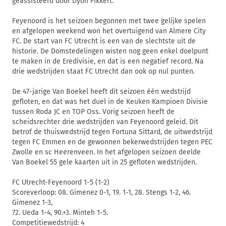
geassisteerd door Dyon Fikkert.
Feyenoord is het seizoen begonnen met twee gelijke spelen
en afgelopen weekend won het overtuigend van Almere City
FC. De start van FC Utrecht is een van de slechtste uit de
historie. De Domstedelingen wisten nog geen enkel doelpunt
te maken in de Eredivisie, en dat is een negatief record. Na
drie wedstrijden staat FC Utrecht dan ook op nul punten.
De 47-jarige Van Boekel heeft dit seizoen één wedstrijd
gefloten, en dat was het duel in de Keuken Kampioen Divisie
tussen Roda JC en TOP Oss. Vorig seizoen heeft de
scheidsrechter drie wedstrijden van Feyenoord geleid. Dit
betrof de thuiswedstrijd tegen Fortuna Sittard, de uitwedstrijd
tegen FC Emmen en de gewonnen bekerwedstrijden tegen PEC
Zwolle en sc Heerenveen. In het afgelopen seizoen deelde
Van Boekel 55 gele kaarten uit in 25 gefloten wedstrijden.
FC Utrecht-Feyenoord 1-5 (1-2)
Scoreverloop: 08. Gimenez 0-1, 19. 1-1, 28. Stengs 1-2, 46.
Gimenez 1-3,
72. Ueda 1-4, 90.+3. Minteh 1-5.
Competitiewedstrijd: 4