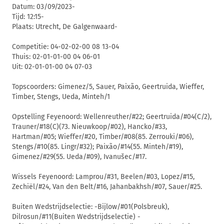
Datum: 03/09/2023-
Tijd: 12:15-
Plaats: Utrecht, De Galgenwaard-
Competitie: 04-02-02-00 08 13-04
Thuis: 02-01-01-00 04 06-01
Uit: 02-01-01-00 04 07-03
Topscoorders: Gimenez/5, Sauer, Paixão, Geertruida, Wieffer,
Timber, Stengs, Ueda, Minteh/1
Opstelling Feyenoord: Wellenreuther/#22; Geertruida/#04(C/2),
Trauner/#18(C)(73. Nieuwkoop/#02), Hancko/#33,
Hartman/#05; Wieffer/#20, Timber/#08(85. Zerrouki/#06),
Stengs/#10(85. Lingr/#32); Paixão/#14(55. Minteh/#19),
Gimenez/#29(55. Ueda/#09), Ivanušec/#17.
Wissels Feyenoord: Lamprou/#31, Beelen/#03, Lopez/#15,
Zechiël/#24, Van den Belt/#16, Jahanbakhsh/#07, Sauer/#25.
Buiten Wedstrijdselectie: -Bijlow/#01(Polsbreuk),
Dilrosun/#11(Buiten Wedstrijdselectie) -