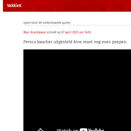
VakkieK
open/sluit de onderstaande quote:
Marc Acardipane
schreef op
07 april 2023 om 14:23
:
Persco kwartier uitgesteld Arne moet nog even poepen.