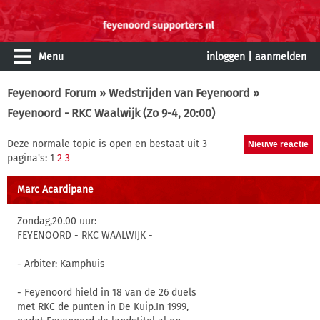
Menu
inloggen
|
aanmelden
Feyenoord Forum
»
Wedstrijden van Feyenoord
»
Feyenoord - RKC Waalwijk (Zo 9-4, 20:00)
Deze normale topic is open en bestaat uit 3
pagina's: 1
2
3
Marc Acardipane
Zondag,20.00 uur:
FEYENOORD - RKC WAALWIJK -
- Arbiter: Kamphuis
- Feyenoord hield in 18 van de 26 duels
met RKC de punten in De Kuip.In 1999,