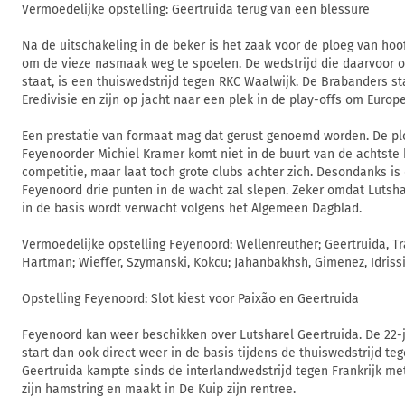
Vermoedelijke opstelling: Geertruida terug van een blessure
Na de uitschakeling in de beker is het zaak voor de ploeg van hoo
om de vieze nasmaak weg te spoelen. De wedstrijd die daarvoor
staat, is een thuiswedstrijd tegen RKC Waalwijk. De Brabanders st
Eredivisie en zijn op jacht naar een plek in de play-offs om Europ
Een prestatie van formaat mag dat gerust genoemd worden. De pl
Feyenoorder Michiel Kramer komt niet in de buurt van de achtste 
competitie, maar laat toch grote clubs achter zich. Desondanks is
Feyenoord drie punten in de wacht zal slepen. Zeker omdat Lutsha
in de basis wordt verwacht volgens het Algemeen Dagblad.
Vermoedelijke opstelling Feyenoord: Wellenreuther; Geertruida, T
Hartman; Wieffer, Szymanski, Kokcu; Jahanbakhsh, Gimenez, Idrissi
Opstelling Feyenoord: Slot kiest voor Paixão en Geertruida
Feyenoord kan weer beschikken over Lutsharel Geertruida. De 22-j
start dan ook direct weer in de basis tijdens de thuiswedstrijd te
Geertruida kampte sinds de interlandwedstrijd tegen Frankrijk me
zijn hamstring en maakt in De Kuip zijn rentree.