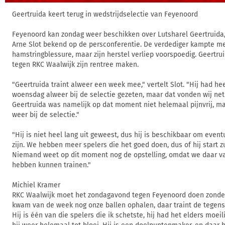
Geertruida keert terug in wedstrijdselectie van Feyenoord
Feyenoord kan zondag weer beschikken over Lutsharel Geertruida,
Arne Slot bekend op de persconferentie. De verdediger kampte m
hamstringblessure, maar zijn herstel verliep voorspoedig. Geertr
tegen RKC Waalwijk zijn rentree maken.
"Geertruida traint alweer een week mee," vertelt Slot. "Hij had he
woensdag alweer bij de selectie gezeten, maar dat vonden wij net 
Geertruida was namelijk op dat moment niet helemaal pijnvrij, maa
weer bij de selectie."
"Hij is niet heel lang uit geweest, dus hij is beschikbaar om event
zijn. We hebben meer spelers die het goed doen, dus of hij start zu
Niemand weet op dit moment nog de opstelling, omdat we daar v
hebben kunnen trainen."
Michiel Kramer
RKC Waalwijk moet het zondagavond tegen Feyenoord doen zonder d
kwam van de week nog onze ballen ophalen, daar traint de tegen
Hij is één van die spelers die ik schetste, hij had het elders moei