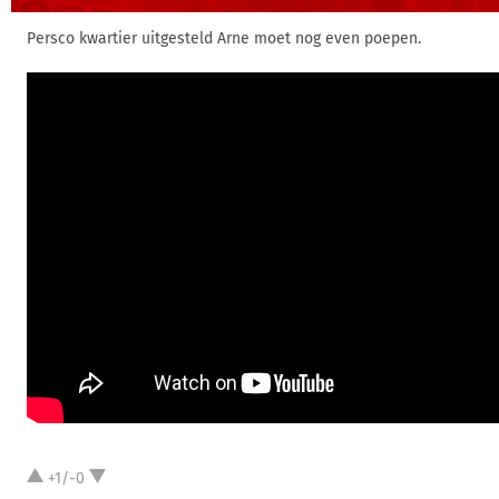
Persco kwartier uitgesteld Arne moet nog even poepen.
+1/-0