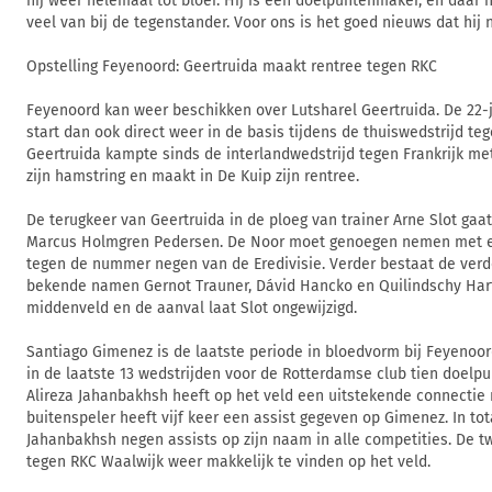
hij weer helemaal tot bloei. Hij is een doelpuntenmaker, en daar he
veel van bij de tegenstander. Voor ons is het goed nieuws dat hij n
Opstelling Feyenoord: Geertruida maakt rentree tegen RKC
Feyenoord kan weer beschikken over Lutsharel Geertruida. De 22-j
start dan ook direct weer in de basis tijdens de thuiswedstrijd te
Geertruida kampte sinds de interlandwedstrijd tegen Frankrijk me
zijn hamstring en maakt in De Kuip zijn rentree.
De terugkeer van Geertruida in de ploeg van trainer Arne Slot gaa
Marcus Holmgren Pedersen. De Noor moet genoegen nemen met e
tegen de nummer negen van de Eredivisie. Verder bestaat de verde
bekende namen Gernot Trauner, Dávid Hancko en Quilindschy Har
middenveld en de aanval laat Slot ongewijzigd.
Santiago Gimenez is de laatste periode in bloedvorm bij Feyenoo
in de laatste 13 wedstrijden voor de Rotterdamse club tien doelp
Alireza Jahanbakhsh heeft op het veld een uitstekende connectie 
buitenspeler heeft vijf keer een assist gegeven op Gimenez. In tot
Jahanbakhsh negen assists op zijn naam in alle competities. De 
tegen RKC Waalwijk weer makkelijk te vinden op het veld.