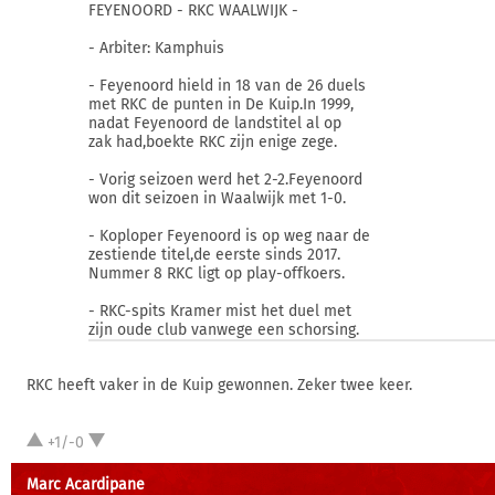
FEYENOORD - RKC WAALWIJK -
- Arbiter: Kamphuis
- Feyenoord hield in 18 van de 26 duels
met RKC de punten in De Kuip.In 1999,
nadat Feyenoord de landstitel al op
zak had,boekte RKC zijn enige zege.
- Vorig seizoen werd het 2-2.Feyenoord
won dit seizoen in Waalwijk met 1-0.
- Koploper Feyenoord is op weg naar de
zestiende titel,de eerste sinds 2017.
Nummer 8 RKC ligt op play-offkoers.
- RKC-spits Kramer mist het duel met
zijn oude club vanwege een schorsing.
RKC heeft vaker in de Kuip gewonnen. Zeker twee keer.
+1/-0
Marc Acardipane