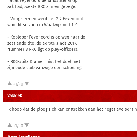
nadat Feyenoord de landstitel al op
zak had,boekte RKC zijn enige zege.
- Vorig seizoen werd het 2-2.Feyenoord
won dit seizoen in Waalwijk met 1-0.
- Koploper Feyenoord is op weg naar de
zestiende titel,de eerste sinds 2017.
Nummer 8 RKC ligt op play-offkoers.
- RKC-spits Kramer mist het duel met
zijn oude club vanwege een schorsing.
+1/-0
VakkieK
Ik hoop dat de ploeg zich kan onttrekken aan het negatieve senti
+1/-0