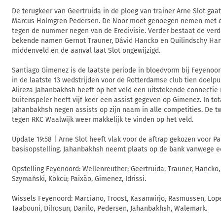
De terugkeer van Geertruida in de ploeg van trainer Arne Slot gaa
Marcus Holmgren Pedersen. De Noor moet genoegen nemen met e
tegen de nummer negen van de Eredivisie. Verder bestaat de verde
bekende namen Gernot Trauner, Dávid Hancko en Quilindschy Har
middenveld en de aanval laat Slot ongewijzigd.
Santiago Gimenez is de laatste periode in bloedvorm bij Feyenoo
in de laatste 13 wedstrijden voor de Rotterdamse club tien doelp
Alireza Jahanbakhsh heeft op het veld een uitstekende connectie 
buitenspeler heeft vijf keer een assist gegeven op Gimenez. In tot
Jahanbakhsh negen assists op zijn naam in alle competities. De 
tegen RKC Waalwijk weer makkelijk te vinden op het veld.
Update 19:58 | Arne Slot heeft vlak voor de aftrap gekozen voor Pa
basisopstelling. Jahanbakhsh neemt plaats op de bank vanwege ee
Opstelling Feyenoord: Wellenreuther; Geertruida, Trauner, Hancko,
Szymański, Kökcü; Paixão, Gimenez, Idrissi.
Wissels Feyenoord: Marciano, Troost, Kasanwirjo, Rasmussen, Lope
Taabouni, Dilrosun, Danilo, Pedersen, Jahanbakhsh, Walemark.