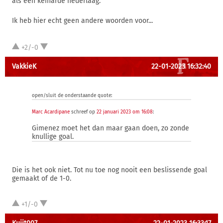
als een keiharde nederlaag.
Ik heb hier echt geen andere woorden voor...
+2/-0
VakkieK
22-01-2023 16:32:40
open/sluit de onderstaande quote:
Marc Acardipane
schreef op
22 januari 2023 om 16:08
:
Gimenez moet het dan maar gaan doen, zo zonde
knullige goal.
Die is het ook niet. Tot nu toe nog nooit een beslissende goal
gemaakt of de 1-0.
+1/-0