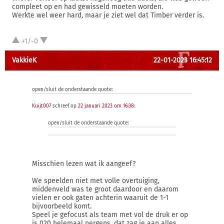
compleet op en had gewisseld moeten worden.
Werkte wel weer hard, maar je ziet wel dat Timber verder is.
+1/-0
VakkieK
22-01-2023 16:45:12
open/sluit de onderstaande quote:
Kuijt007
schreef op
22 januari 2023 om 16:38
:
open/sluit de onderstaande quote:
Misschien lezen wat ik aangeef?
We speelden niet met volle overtuiging,
middenveld was te groot daardoor en daarom
vielen er ook gaten achterin waaruit de 1-1
bijvoorbeeld komt.
Speel je gefocust als team met vol de druk er op
is 020 helemaal nergens, dat zag je aan alles.