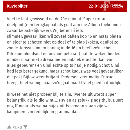
Kuytebijter
22-01-2023 17:55:54
Veel te laat gewisseld na de 70e minuut. Super irritant
doelpunt (een terugkopbal als goal aan die Albino toekennen
zwaar belachelijk weer). Wij beter zij iets
slimmer/gevaarlijker. Wij zoveel ballen kop 16 en maar pielen
en slechte schoten niet op doel of te slap (kokcu, danilo) zo
zonde. Idrissi slim en handig in de 16 en heeft zo'n schot,
Dilrosun bloedsnel en onvoorspelbaar (laatste weken beiden
minder maar met adrenaline en publiek erachter kan van
alles gebeuren) en Gimi echte spits had je nodig. Schot Gimi
had iets beter gekund, maar schot kuduz was veel gevaarlijker
die pakt Bijlow weer briljant. Pedersen zeer matig. Paixao
brengt heel weinig maar zo'n goal maakt veel goed natuurlijk.
Ik weet het niet probeer blij te zijn. Twente uit wordt super
belangrijk, als je die wint..... Psv en az gelukkig nog thuis. Duurt
nog ff maar als we na najax uit bovenaan staan zijn we
kampioen ivm redelijk programma dan.
+1/-0