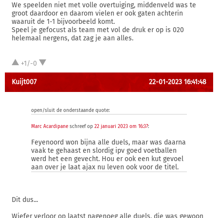
We speelden niet met volle overtuiging, middenveld was te
groot daardoor en daarom vielen er ook gaten achterin
waaruit de 1-1 bijvoorbeeld komt.
Speel je gefocust als team met vol de druk er op is 020
helemaal nergens, dat zag je aan alles.
+1/-0
Kuijt007
22-01-2023 16:41:48
open/sluit de onderstaande quote:
Marc Acardipane
schreef op
22 januari 2023 om 16:37
:
Feyenoord won bijna alle duels, maar was daarna
vaak te gehaast en slordig ipv goed voetballen
werd het een gevecht. Hou er ook een kut gevoel
aan over je laat ajax nu leven ook voor de titel.
Dit dus...
Wiefer verloor op laatst nagenoeg alle duels, die was gewoon