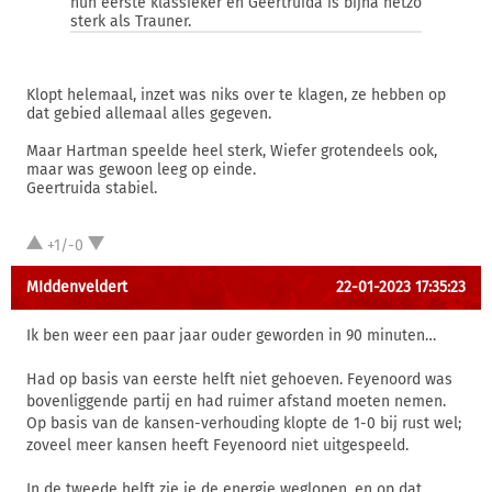
hun eerste klassieker en Geertruida is bijna netzo
sterk als Trauner.
Klopt helemaal, inzet was niks over te klagen, ze hebben op
dat gebied allemaal alles gegeven.
Maar Hartman speelde heel sterk, Wiefer grotendeels ook,
maar was gewoon leeg op einde.
Geertruida stabiel.
+1/-0
MIddenveldert
22-01-2023 17:35:23
Ik ben weer een paar jaar ouder geworden in 90 minuten…
Had op basis van eerste helft niet gehoeven. Feyenoord was
bovenliggende partij en had ruimer afstand moeten nemen.
Op basis van de kansen-verhouding klopte de 1-0 bij rust wel;
zoveel meer kansen heeft Feyenoord niet uitgespeeld.
In de tweede helft zie je de energie weglopen, en op dat