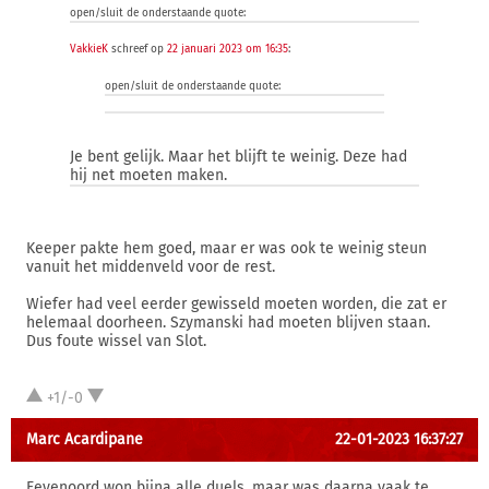
open/sluit de onderstaande quote:
VakkieK
schreef op
22 januari 2023 om 16:35
:
open/sluit de onderstaande quote:
Je bent gelijk. Maar het blijft te weinig. Deze had
hij net moeten maken.
Keeper pakte hem goed, maar er was ook te weinig steun
vanuit het middenveld voor de rest.
Wiefer had veel eerder gewisseld moeten worden, die zat er
helemaal doorheen. Szymanski had moeten blijven staan.
Dus foute wissel van Slot.
+1/-0
Marc Acardipane
22-01-2023 16:37:27
Feyenoord won bijna alle duels, maar was daarna vaak te