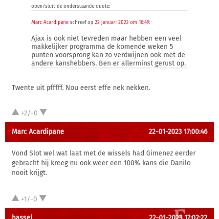
open/sluit de onderstaande quote:
Marc Acardipane
schreef op
22 januari 2023 om 16:49
:
Ajax is ook niet tevreden maar hebben een veel
makkelijker programma de komende weken 5
punten voorsprong kan zo verdwijnen ook met de
andere kanshebbers. Ben er allerminst gerust op.
Twente uit pfffff. Nou eerst effe nek nekken.
+2/-0
Marc Acardipane
22-01-2023 17:00:46
Vond Slot wel wat laat met de wissels had Gimenez eerder
gebracht hij kreeg nu ook weer een 100% kans die Danilo
nooit krijgt.
+1/-0
hassel
22-01-2023 17:02:22