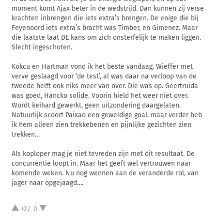
moment komt Ajax beter in de wedstrijd. Dan kunnen zij verse
krachten inbrengen die iets extra’s brengen. De enige die bij
Feyenoord iets extra’s bracht was Timber, en Gimenez. Maar
die laatste laat DE kans om zich onsterfelijk te maken liggen.
Slecht ingeschoten.
Kokcu en Hartman vond ik het beste vandaag. Wieffer met
verve geslaagd voor ‘de test’, al was daar na verloop van de
tweede helft ook niks meer van over. Die was op. Geertruida
was goed, Hancko solide. Voorin hield het weer niet over.
Wordt keihard gewerkt, geen uitzondering daargelaten.
Natuurlijk scoort Paixao een geweldige goal, maar verder heb
ik hem alleen zien trekkebenen en pijnlijke gezichten zien
trekken…
Als koploper mag je niet tevreden zijn met dit resultaat. De
concurrentie loopt in. Maar het geeft wel vertrouwen naar
komende weken. Nu nog wennen aan de veranderde rol, van
jager naar opgejaagd….
+2/-0