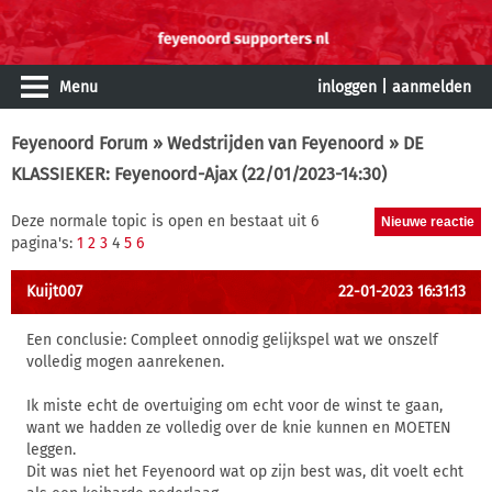
Menu
inloggen
|
aanmelden
Feyenoord Forum
»
Wedstrijden van Feyenoord
» DE
KLASSIEKER: Feyenoord-Ajax (22/01/2023-14:30)
Deze normale topic is open en bestaat uit 6
pagina's:
1
2
3
4
5
6
Kuijt007
22-01-2023 16:31:13
Een conclusie: Compleet onnodig gelijkspel wat we onszelf
volledig mogen aanrekenen.
Ik miste echt de overtuiging om echt voor de winst te gaan,
want we hadden ze volledig over de knie kunnen en MOETEN
leggen.
Dit was niet het Feyenoord wat op zijn best was, dit voelt echt