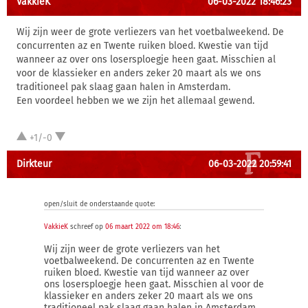
VakkieK
06-03-2022 18:46:23
Wij zijn weer de grote verliezers van het voetbalweekend. De
concurrenten az en Twente ruiken bloed. Kwestie van tijd
wanneer az over ons losersploegje heen gaat. Misschien al
voor de klassieker en anders zeker 20 maart als we ons
traditioneel pak slaag gaan halen in Amsterdam.
Een voordeel hebben we we zijn het allemaal gewend.
+1/-0
Dirkteur
06-03-2022 20:59:41
open/sluit de onderstaande quote:
VakkieK
schreef op
06 maart 2022 om 18:46
:
Wij zijn weer de grote verliezers van het
voetbalweekend. De concurrenten az en Twente
ruiken bloed. Kwestie van tijd wanneer az over
ons losersploegje heen gaat. Misschien al voor de
klassieker en anders zeker 20 maart als we ons
traditioneel pak slaag gaan halen in Amsterdam.