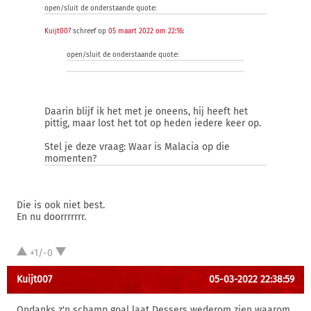
open/sluit de onderstaande quote:
Kuijt007
schreef op
05 maart 2022 om 22:16
:
open/sluit de onderstaande quote:
Daarin blijf ik het met je oneens, hij heeft het
pittig, maar lost het tot op heden iedere keer op.
Stel je deze vraag: Waar is Malacia op die
momenten?
Die is ook niet best.
En nu doorrrrrrr.
+1/-0
Kuijt007
05-03-2022 22:38:59
Ondanks z'n schamp goal laat Dessers wederom zien waarom