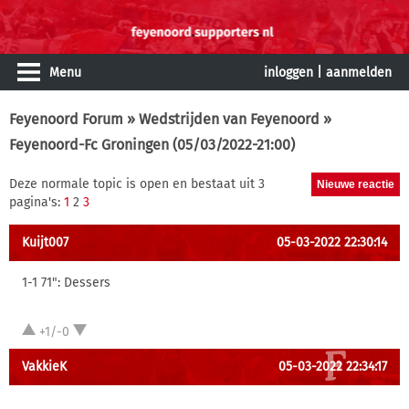
Menu
inloggen
|
aanmelden
Feyenoord Forum
»
Wedstrijden van Feyenoord
»
Feyenoord-Fc Groningen (05/03/2022-21:00)
Deze normale topic is open en bestaat uit 3
pagina's:
1
2
3
Kuijt007
05-03-2022 22:30:14
1-1 71": Dessers
+1/-0
VakkieK
05-03-2022 22:34:17