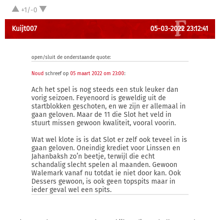
+1/-0
Kuijt007
05-03-2022 23:12:41
open/sluit de onderstaande quote:
Noud
schreef op
05 maart 2022 om 23:00
:
Ach het spel is nog steeds een stuk leuker dan
vorig seizoen. Feyenoord is geweldig uit de
startblokken geschoten, en we zijn er allemaal in
gaan geloven. Maar de 11 die Slot het veld in
stuurt missen gewoon kwaliteit, vooral voorin.
Wat wel klote is is dat Slot er zelf ook teveel in is
gaan geloven. Oneindig krediet voor Linssen en
Jahanbaksh zo’n beetje, terwijl die echt
schandalig slecht spelen al maanden. Gewoon
Walemark vanaf nu totdat ie niet door kan. Ook
Dessers gewoon, is ook geen topspits maar in
ieder geval wel een spits.