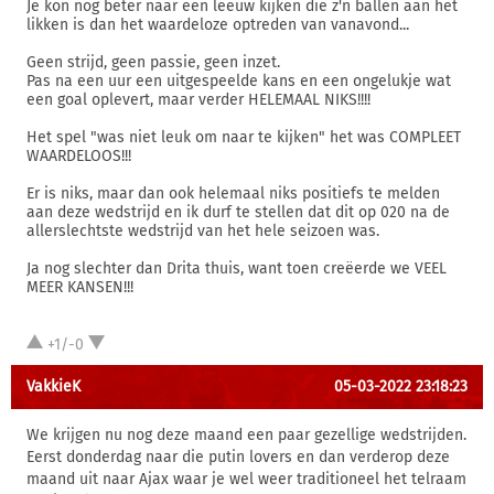
Je kon nog beter naar een leeuw kijken die z'n ballen aan het
likken is dan het waardeloze optreden van vanavond...
Geen strijd, geen passie, geen inzet.
Pas na een uur een uitgespeelde kans en een ongelukje wat
een goal oplevert, maar verder HELEMAAL NIKS!!!!
Het spel "was niet leuk om naar te kijken" het was COMPLEET
WAARDELOOS!!!
Er is niks, maar dan ook helemaal niks positiefs te melden
aan deze wedstrijd en ik durf te stellen dat dit op 020 na de
allerslechtste wedstrijd van het hele seizoen was.
Ja nog slechter dan Drita thuis, want toen creëerde we VEEL
MEER KANSEN!!!
+1/-0
VakkieK
05-03-2022 23:18:23
We krijgen nu nog deze maand een paar gezellige wedstrijden.
Eerst donderdag naar die putin lovers en dan verderop deze
maand uit naar Ajax waar je wel weer traditioneel het telraam