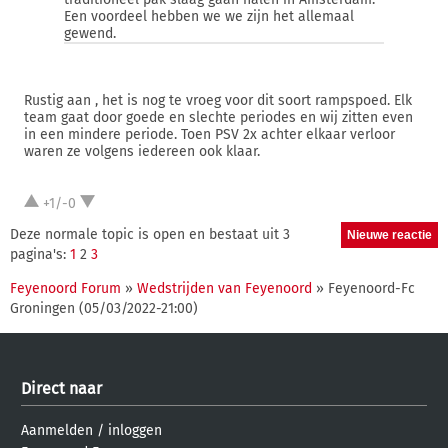
Een voordeel hebben we we zijn het allemaal
gewend.
Rustig aan , het is nog te vroeg voor dit soort rampspoed. Elk
team gaat door goede en slechte periodes en wij zitten even
in een mindere periode. Toen PSV 2x achter elkaar verloor
waren ze volgens iedereen ook klaar.
+1/-0
Deze normale topic is open en bestaat uit 3
pagina's:
1
2
3
Feyenoord Forum
»
Wedstrijden van Feyenoord
» Feyenoord-Fc
Groningen (05/03/2022-21:00)
Direct naar
Aanmelden
/
inloggen