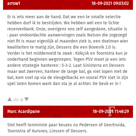
arrow1
18-09-2021 09:03:02
Er is iets meer aan de hand. Dat we een te smalle selectie
hebben durf ik te bestrijden. We hebben wèl een te lichte
reservenbank. Onze, overigens ons zelf aangedane, situatie is
: paar ondoordachte aanwervingen zoals Nelson die zogezegd
niet fit is maar eigenlijk al maanden ziek is, een doelman wier
kwaliteiten te matig zijn, Dessers die een Bovenik 2.0 is.
Verder is het middenveld te zwak : Kökçük en Toornstra kun je
onderhand beginnen wegstrepen. Tegen PSV moet je een iets
andere strategie hanteren : 5-3-2. Laat Sinisterra en Dessers
maar wat zwerven, hanteer de lange bal, ga niet lopen met de
bal, kom snel op via de vleugelbacks en vooral PSV niet in zijn
spel laten komen want dan sta je al achter. De beuk er in !
+1/-0
Marc Acardipane
18-09-2021 11:48:29
Slot heeft tenminste paar keuzes nu Pedersen of Geertruida,
Toornstra of Aursnes, Linssen of Dessers.