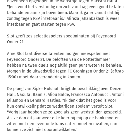
bovenbeen opgelopen in de wedstrijd tegen Maccabi Haifa.
''Jens vond het verstandig om zich vandaag even goed te laten
behandelen aan zijn bovenbeen. Maar ik ga er vanuit dat hij
zondag tegen PSV inzetbaar is.'' Alireza Jahanbakhsh is weer
inzetbaar en gaat starten tegen PSV.
Slot geeft zes selectiespelers speelminuten bij Feyenoord
Onder 21
Arne Slot laat diverse talenten morgen meespelen met
Feyenoord Onder 21. De beloften van de Rotterdammer
hebben na twee duels nog altijd geen punt weten te behalen.
Morgen in de uitwedstrijd tegen FC Groningen Onder 21 (aftrap
15:00) moet daar verandering in komen.
De ploeg van Sipke Hulshoff krijgt de beschikking over Denzel
Hall, Naoufal Bannis, Aliou Baldé, Francesco Antonucci, Antoni
Milambo en Lennard Hartjes. ''Ik denk dat het goed is voor
hun ontwikkeling dat ze wedstrijden spelen'', vertelt Slot.
''Vorig jaar hebben ze zo goed als geen wedstrijden gespeeld.
Als ze dan dit jaar weer elke keer bij mij op de bank moeten
zitten met een eventuele kans dat ze moeten invallen, dan
kunnen ze zich niet doorontwikkelen.''