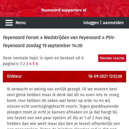
Menu
inloggen
|
aanmelden
Feyenoord Forum
»
Wedstrijden van Feyenoord
» PSV-
Feyenoord zondag 19 september 14:30
Deze normale topic is open en bestaat uit 6
pagina's:
1
2
3
4
5
6
Dirkteur
18-09-2021 12:12:38
Ik verwacht er weinig van eerlijk gezegd. Of we moeten heel
veel geluk hebben maar ik denk dat dit nu even iets te vroeg
komt. Hun hebben de zaken wat beter op orde nu en wij
missen echt overtuigingskracht voorin. Tegen goeddraaiende
ploegen moet je echt je kansen afmaken en ja dat hangt bij
ons teveel van een paar spelers af. Als er 1 of 2 hun dag
hebben dan wie weet maar dan ben je teveel afhankelijk van