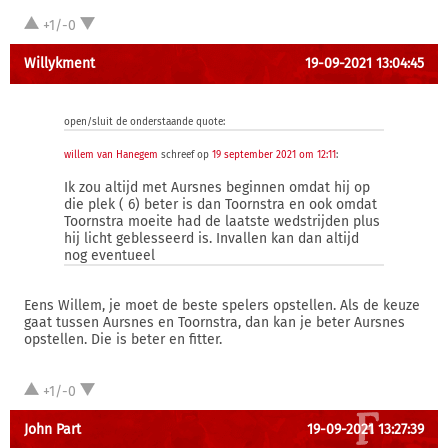
+1/-0
Willykment
19-09-2021 13:04:45
open/sluit de onderstaande quote:
willem van Hanegem
schreef op
19 september 2021 om 12:11
:
Ik zou altijd met Aursnes beginnen omdat hij op
die plek ( 6) beter is dan Toornstra en ook omdat
Toornstra moeite had de laatste wedstrijden plus
hij licht geblesseerd is. Invallen kan dan altijd
nog eventueel
Eens Willem, je moet de beste spelers opstellen. Als de keuze
gaat tussen Aursnes en Toornstra, dan kan je beter Aursnes
opstellen. Die is beter en fitter.
+1/-0
John Part
19-09-2021 13:27:39