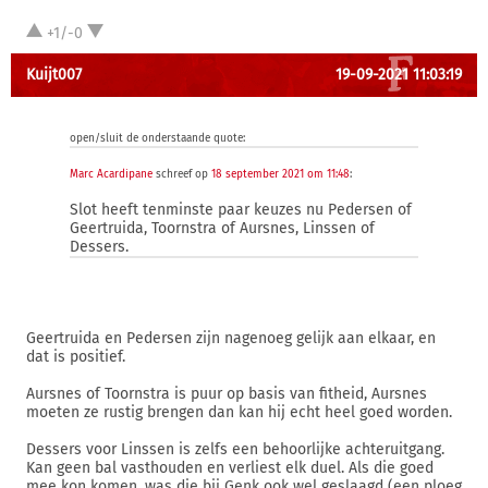
+1/-0
Kuijt007
19-09-2021 11:03:19
open/sluit de onderstaande quote:
Marc Acardipane
schreef op
18 september 2021 om 11:48
:
Slot heeft tenminste paar keuzes nu Pedersen of
Geertruida, Toornstra of Aursnes, Linssen of
Dessers.
Geertruida en Pedersen zijn nagenoeg gelijk aan elkaar, en
dat is positief.
Aursnes of Toornstra is puur op basis van fitheid, Aursnes
moeten ze rustig brengen dan kan hij echt heel goed worden.
Dessers voor Linssen is zelfs een behoorlijke achteruitgang.
Kan geen bal vasthouden en verliest elk duel. Als die goed
mee kon komen, was die bij Genk ook wel geslaagd (een ploeg