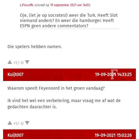
L.Pincoffs
schreef op
19 september 2021 om 14:03
:
Oje, (let je op socrates!) weer die Turk. Heeft Slot
niemand anders? En weer die hamburger. Heeft
ESPN geen andere commentators?
Die spelers hebben namen.
+1/-0
Kuijt007
19-09-2021 14:33:25
Waarom speelt Feyenoord in het groen vandaag?
Ik vind het wel een verbetering, maar vraag me af wat de
gedachten daarachter is.
+1/-0
Kuijt007
19-09-2021 15:02:26