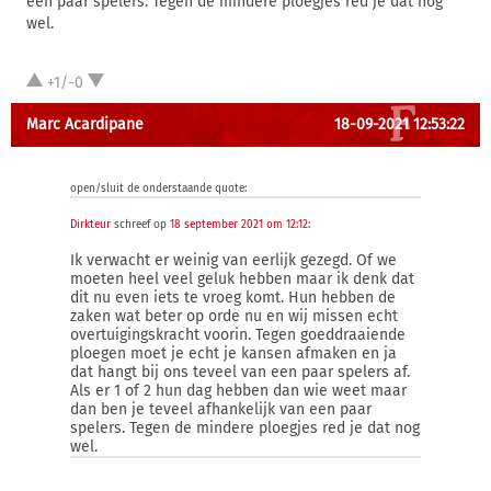
een paar spelers. Tegen de mindere ploegjes red je dat nog
wel.
+1/-0
Marc Acardipane
18-09-2021 12:53:22
open/sluit de onderstaande quote:
Dirkteur
schreef op
18 september 2021 om 12:12
:
Ik verwacht er weinig van eerlijk gezegd. Of we
moeten heel veel geluk hebben maar ik denk dat
dit nu even iets te vroeg komt. Hun hebben de
zaken wat beter op orde nu en wij missen echt
overtuigingskracht voorin. Tegen goeddraaiende
ploegen moet je echt je kansen afmaken en ja
dat hangt bij ons teveel van een paar spelers af.
Als er 1 of 2 hun dag hebben dan wie weet maar
dan ben je teveel afhankelijk van een paar
spelers. Tegen de mindere ploegjes red je dat nog
wel.