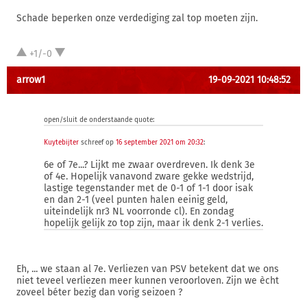
Schade beperken onze verdediging zal top moeten zijn.
+1/-0
arrow1
19-09-2021 10:48:52
open/sluit de onderstaande quote:
Kuytebijter
schreef op
16 september 2021 om 20:32
:
6e of 7e...? Lijkt me zwaar overdreven. Ik denk 3e
of 4e. Hopelijk vanavond zware gekke wedstrijd,
lastige tegenstander met de 0-1 of 1-1 door isak
en dan 2-1 (veel punten halen eeinig geld,
uiteindelijk nr3 NL voorronde cl). En zondag
hopelijk gelijk zo top zijn, maar ik denk 2-1 verlies.
Eh, ... we staan al 7e. Verliezen van PSV betekent dat we ons
niet teveel verliezen meer kunnen veroorloven. Zijn we ècht
zoveel béter bezig dan vorig seizoen ?