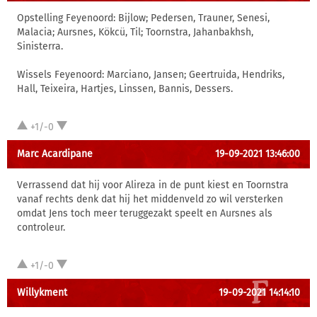
Opstelling Feyenoord: Bijlow; Pedersen, Trauner, Senesi,
Malacia; Aursnes, Kökcü, Til; Toornstra, Jahanbakhsh,
Sinisterra.
Wissels Feyenoord: Marciano, Jansen; Geertruida, Hendriks,
Hall, Teixeira, Hartjes, Linssen, Bannis, Dessers.
+1/-0
Marc Acardipane
19-09-2021 13:46:00
Verrassend dat hij voor Alireza in de punt kiest en Toornstra
vanaf rechts denk dat hij het middenveld zo wil versterken
omdat Jens toch meer teruggezakt speelt en Aursnes als
controleur.
+1/-0
Willykment
19-09-2021 14:14:10