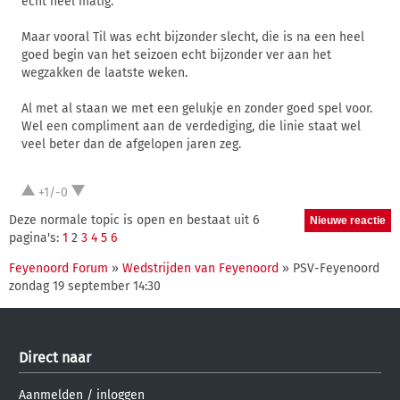
echt heel matig.
Maar vooral Til was echt bijzonder slecht, die is na een heel
goed begin van het seizoen echt bijzonder ver aan het
wegzakken de laatste weken.
Al met al staan we met een gelukje en zonder goed spel voor.
Wel een compliment aan de verdediging, die linie staat wel
veel beter dan de afgelopen jaren zeg.
+1/-0
Deze normale topic is open en bestaat uit 6
pagina's:
1
2
3
4
5
6
Feyenoord Forum
»
Wedstrijden van Feyenoord
» PSV-Feyenoord
zondag 19 september 14:30
Direct naar
Aanmelden
/
inloggen