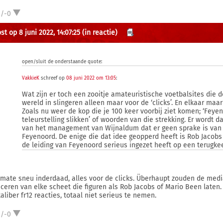
2/-0
t op 8 juni 2022, 14:07:25
(in reactie)
open/sluit de onderstaande quote:
VakkieK
schreef op
08 juni 2022 om 13:05
:
Wat zijn er toch een zooitje amateuristische voetbalsites di
wereld in slingeren alleen maar voor de ‘clicks’. En elkaar maa
Zoals nu weer de kop die je 100 keer voorbij ziet komen; ‘Fey
teleurstelling slikken’ of woorden van die strekking. Er wordt
van het management van Wijnaldum dat er geen sprake is van 
Feyenoord. De enige die dat idee geopperd heeft is Rob Jacobs
de leiding van Feyenoord serieus ingezet heeft op een terugkee
rmate sneu inderdaad, alles voor de clicks. Überhaupt zouden de me
iceren van elke scheet die figuren als Rob Jacobs of Mario Been laten. 
aliber fr12 reacties, totaal niet serieus te nemen.
2/-0