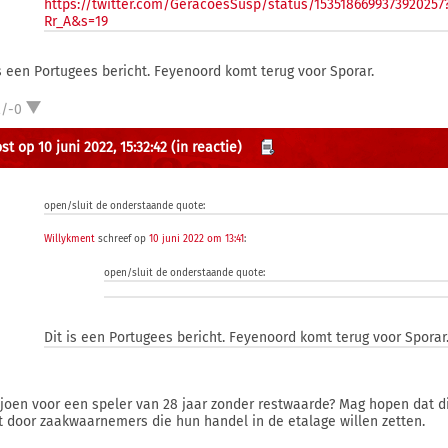
https://twitter.com/GeracoesSusp/status/153518669937392025
Rr_A&s=19
is een Portugees bericht. Feyenoord komt terug voor Sporar.
2/-0
t op 10 juni 2022, 15:32:42
(in reactie)
open/sluit de onderstaande quote:
Willykment
schreef op
10 juni 2022 om 13:41
:
open/sluit de onderstaande quote:
Dit is een Portugees bericht. Feyenoord komt terug voor Sporar
ljoen voor een speler van 28 jaar zonder restwaarde? Mag hopen dat di
t door zaakwaarnemers die hun handel in de etalage willen zetten.