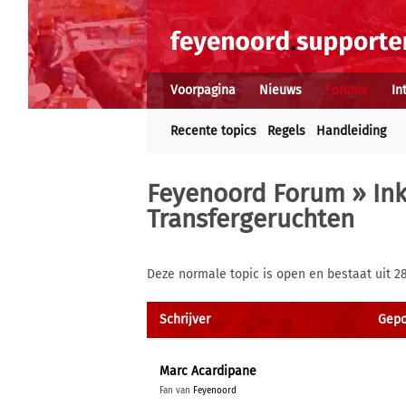
Voorpagina
Nieuws
Forums
In
Recente topics
Regels
Handleiding
Feyenoord Forum
»
In
Transfergeruchten
Deze normale topic is open en bestaat uit 2
Schrijver
Gepos
Marc Acardipane
Fan van
Feyenoord