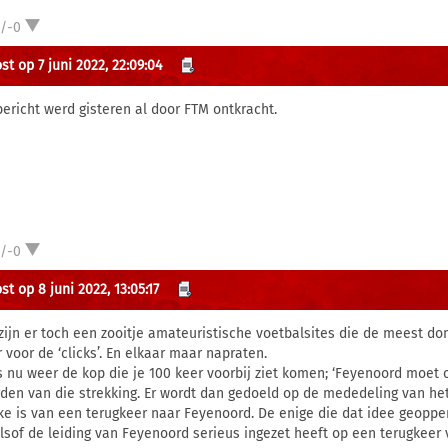
1/-0
st op 7 juni 2022, 22:09:04
bericht werd gisteren al door FTM ontkracht.
1/-0
t op 8 juni 2022, 13:05:17
zijn er toch een zooitje amateuristische voetbalsites die de meest d
 voor de ‘clicks’. En elkaar maar napraten.
s nu weer de kop die je 100 keer voorbij ziet komen; ‘Feyenoord moet o
den van die strekking. Er wordt dan gedoeld op de mededeling van h
ke is van een terugkeer naar Feyenoord. De enige die dat idee geoppe
Alsof de leiding van Feyenoord serieus ingezet heeft op een terugkeer 