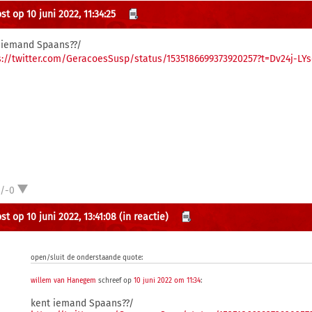
t op 10 juni 2022, 11:34:25
 iemand Spaans??/
s://twitter.com/GeracoesSusp/status/1535186699373920257?t=Dv24j-L
1/-0
t op 10 juni 2022, 13:41:08
(in reactie)
open/sluit de onderstaande quote:
willem van Hanegem
schreef op
10 juni 2022 om 11:34
:
kent iemand Spaans??/