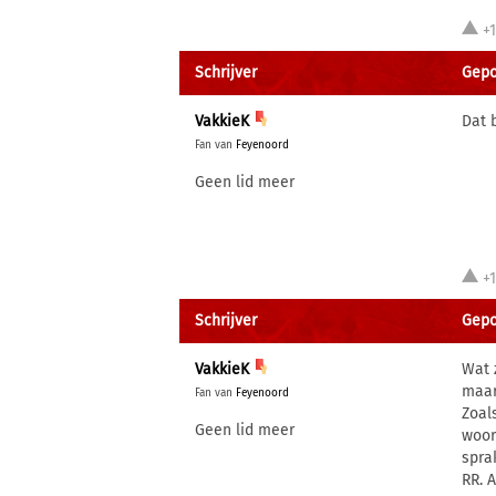
+
Schrijver
Gepo
VakkieK
Dat 
Fan van
Feyenoord
Geen lid meer
+
Schrijver
Gepos
VakkieK
Wat 
maar
Fan van
Feyenoord
Zoal
Geen lid meer
woor
spra
RR. 