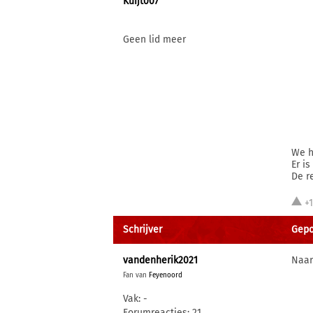
Kuijt007
Geen lid meer
We h
Er i
De r
+
Schrijver
Gepos
vandenherik2021
Naar
Fan van
Feyenoord
Vak: -
Forumreacties: 21