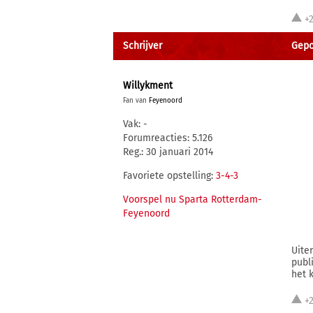
+
Schrijver
Gepos
Willykment
Fan van
Feyenoord
Vak: -
Forumreacties: 5.126
Reg.: 30 januari 2014
Favoriete opstelling:
3-4-3
Voorspel nu Sparta Rotterdam-
Feyenoord
Uite
publ
het k
+