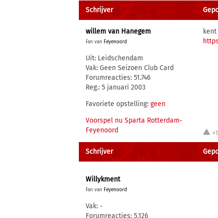
Schrijver
Gepos
willem van Hanegem
kent
http
Fan van
Feyenoord
Uit: Leidschendam
Vak: Geen Seizoen Club Card
Forumreacties: 51.746
Reg.: 5 januari 2003
Favoriete opstelling:
geen
Voorspel nu Sparta Rotterdam-
Feyenoord
+
Schrijver
Gepos
Willykment
Fan van
Feyenoord
Vak: -
Forumreacties: 5.126