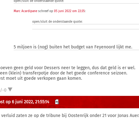
open/sluit de onderstaande quote:
Marc Acardipane
schreef op
05 juni 2022 om 22:35
:
open/sluit de onderstaande quote:
5 miljoen is (nog) buiten het budget van Feyenoord lijkt me.
oeven geen geld voor Dessers neer te leggen, dus dat geld is er wel.
s een (klein) transferpotje door de het goede conference seizoen.
est moet uit goede verkopen gaan komen.
1/-0
t op 6 juni 2022, 21:55:14
 verluid zaten ze op de tribune bij Oostenrijk onder 21 voor Jonas Auer