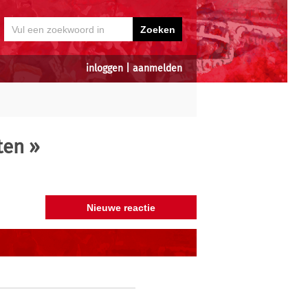
inloggen
|
aanmelden
ten
»