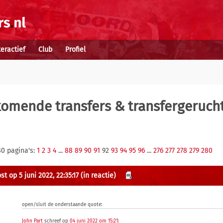
teractief
Club
Profiel
komende transfers & transfergeruch
80 pagina's:
1
2
3
4
...
88
89
90
91
92
93
94
95
96
...
276
277
278
279
280
t op 5 juni 2022, 22:35:17
(in reactie)
open/sluit de onderstaande quote:
John Part
schreef op
04 juni 2022 om 15:21
: