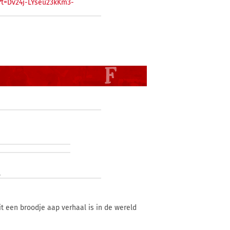
7?t=Dv24j-LYseu23kKm3-
.
t een broodje aap verhaal is in de wereld