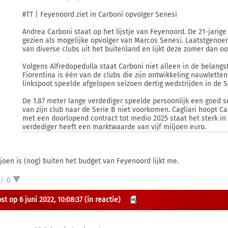
#TT | Feyenoord ziet in Carboni opvolger Senesi
Andrea Carboni staat op het lijstje van Feyenoord. De 21-jarig
gezien als mogelijke opvolger van Marcos Senesi. Laatstgenoem
van diverse clubs uit het buitenland en lijkt deze zomer dan oo
Volgens Alfredopedulla staat Carboni niet alleen in de belangs
Fiorentina is één van de clubs die zijn ontwikkeling nauwlette
linkspoot speelde afgelopen seizoen dertig wedstrijden in de Se
De 1.87 meter lange verdediger speelde persoonlijk een goed 
van zijn club naar de Serie B niet voorkomen. Cagliari hoopt 
met een doorlopend contract tot medio 2025 staat het sterk i
verdediger heeft een marktwaarde van vijf miljoen euro.
ljoen is (nog) buiten het budget van Feyenoord lijkt me.
1/-0
st op 6 juni 2022, 10:08:37
(in reactie)