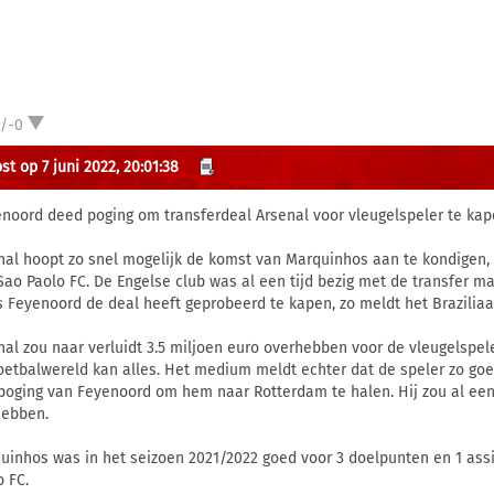
1/-0
st op 7 juni 2022, 20:01:38
enoord deed poging om transferdeal Arsenal voor vleugelspeler te kap
nal hoopt zo snel mogelijk de komst van Marquinhos aan te kondigen, 
Sao Paolo FC. De Engelse club was al een tijd bezig met de transfer ma
s Feyenoord de deal heeft geprobeerd te kapen, zo meldt het Brazilia
nal zou naar verluidt 3.5 miljoen euro overhebben voor de vleugelspeler.
oetbalwereld kan alles. Het medium meldt echter dat de speler zo goe
poging van Feyenoord om hem naar Rotterdam te halen. Hij zou al ee
hebben.
uinhos was in het seizoen 2021/2022 goed voor 3 doelpunten en 1 assis
o FC.