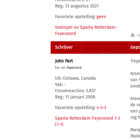
Reg.: 31 augustus 2021
Favoriete opstelling:
geen
Voorspel nu Sparta Rotterdam-
Feyenoord
+
Schrijver
Gepo
John Part
'Fey
Fan van
Feyenoord
Arse
Uit: Oshawa, Canada
van 
Vak: -
sind
Forumreacties: 3.857
Reg.: 11 januari 2008
Arse
de v
Favoriete opstelling:
4-3-3
een 
rug 
Sparta Rotterdam-Feyenoord 1-3
(1-1)
Marq
Paol