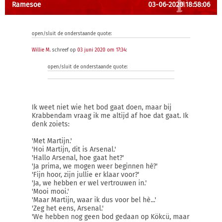
Ramesoe
03-06-2020 18:58:06
open/sluit de onderstaande quote:
Willie M.
schreef op
03 juni 2020 om 17:34
:
open/sluit de onderstaande quote:
Ik weet niet wie het bod gaat doen, maar bij
Krabbendam vraag ik me altijd af hoe dat gaat. Ik
denk zoiets:
'Met Martijn.'
'Hoi Martijn, dit is Arsenal.'
'Hallo Arsenal, hoe gaat het?'
'Ja prima, we mogen weer beginnen hè?'
'Fijn hoor, zijn jullie er klaar voor?'
'Ja, we hebben er wel vertrouwen in.'
'Mooi mooi.'
'Maar Martijn, waar ik dus voor bel hè...'
'Zeg het eens, Arsenal.'
'We hebben nog geen bod gedaan op Kökcü, maar