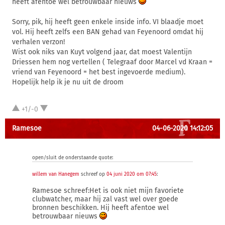
heeft afentoe wel betrouwbaar nieuws
Sorry, pik, hij heeft geen enkele inside info. VI blaadje moet
vol. Hij heeft zelfs een BAN gehad van Feyenoord omdat hij
verhalen verzon!
Wist ook niks van Kuyt volgend jaar, dat moest Valentijn
Driessen hem nog vertellen ( Telegraaf door Marcel vd Kraan =
vriend van Feyenoord = het best ingevoerde medium).
Hopelijk help ik je nu uit de droom
+1/-0
Ramesoe
04-06-2020 14:12:05
open/sluit de onderstaande quote:
willem van Hanegem
schreef op
04 juni 2020 om 07:45
:
Ramesoe schreef:Het is ook niet mijn favoriete
clubwatcher, maar hij zal vast wel over goede
bronnen beschikken. Hij heeft afentoe wel
betrouwbaar nieuws