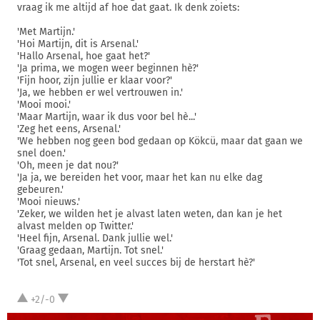
vraag ik me altijd af hoe dat gaat. Ik denk zoiets:
'Met Martijn.'
'Hoi Martijn, dit is Arsenal.'
'Hallo Arsenal, hoe gaat het?'
'Ja prima, we mogen weer beginnen hè?'
'Fijn hoor, zijn jullie er klaar voor?'
'Ja, we hebben er wel vertrouwen in.'
'Mooi mooi.'
'Maar Martijn, waar ik dus voor bel hè...'
'Zeg het eens, Arsenal.'
'We hebben nog geen bod gedaan op Kökcü, maar dat gaan we
snel doen.'
'Oh, meen je dat nou?'
'Ja ja, we bereiden het voor, maar het kan nu elke dag
gebeuren.'
'Mooi nieuws.'
'Zeker, we wilden het je alvast laten weten, dan kan je het
alvast melden op Twitter.'
'Heel fijn, Arsenal. Dank jullie wel.'
'Graag gedaan, Martijn. Tot snel.'
'Tot snel, Arsenal, en veel succes bij de herstart hè?'
+2/-0