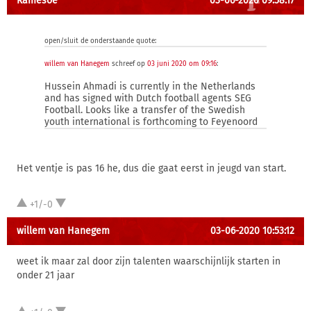
Ramesoe
03-06-2020 09:58:17
open/sluit de onderstaande quote:
willem van Hanegem
schreef op
03 juni 2020 om 09:16
:
Hussein Ahmadi is currently in the Netherlands
and has signed with Dutch football agents SEG
Football. Looks like a transfer of the Swedish
youth international is forthcoming to Feyenoord
Het ventje is pas 16 he, dus die gaat eerst in jeugd van start.
+1/-0
willem van Hanegem
03-06-2020 10:53:12
weet ik maar zal door zijn talenten waarschijnlijk starten in
onder 21 jaar