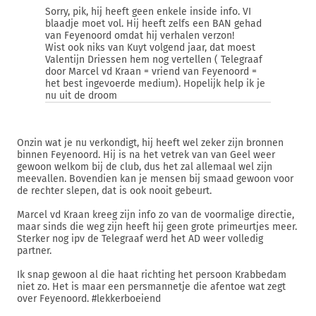
Sorry, pik, hij heeft geen enkele inside info. VI
blaadje moet vol. Hij heeft zelfs een BAN gehad
van Feyenoord omdat hij verhalen verzon!
Wist ook niks van Kuyt volgend jaar, dat moest
Valentijn Driessen hem nog vertellen ( Telegraaf
door Marcel vd Kraan = vriend van Feyenoord =
het best ingevoerde medium). Hopelijk help ik je
nu uit de droom
Onzin wat je nu verkondigt, hij heeft wel zeker zijn bronnen
binnen Feyenoord. Hij is na het vetrek van van Geel weer
gewoon welkom bij de club, dus het zal allemaal wel zijn
meevallen. Bovendien kan je mensen bij smaad gewoon voor
de rechter slepen, dat is ook nooit gebeurt.
Marcel vd Kraan kreeg zijn info zo van de voormalige directie,
maar sinds die weg zijn heeft hij geen grote primeurtjes meer.
Sterker nog ipv de Telegraaf werd het AD weer volledig
partner.
Ik snap gewoon al die haat richting het persoon Krabbedam
niet zo. Het is maar een persmannetje die afentoe wat zegt
over Feyenoord. #lekkerboeiend