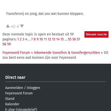
Transfervrij en jong, dat zou wel kunnen kloppen.
+2/-0
Deze normale topic is open en bestaat uit 59
pagina's:
1
2
3
4
...
7
8
9
10
11
12
13
14
15
...
55
56
57
58
59
Feyenoord Forum
»
Inkomende transfers & transfergeruchten
» Dit
zou best eens wat kunnen zijn voor Feyenoord
Direct naar
Aanmelden
/
inloggen
Feyenoord Forum
Stand
Kalender
E-zine (nieuwsbrief)