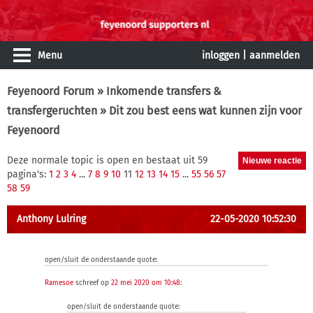
Menu
inloggen
|
aanmelden
Feyenoord Forum
»
Inkomende transfers &
transfergeruchten
» Dit zou best eens wat kunnen zijn voor
Feyenoord
Deze normale topic is open en bestaat uit 59
pagina's:
1
2
3
4
...
7
8
9
10
11
12
13
14
15
...
55
56
57
58
59
Anthony Lulring
22-05-2020 10:52:30
open/sluit de onderstaande quote:
Ramesoe
schreef op
22 mei 2020 om 10:48
:
open/sluit de onderstaande quote: