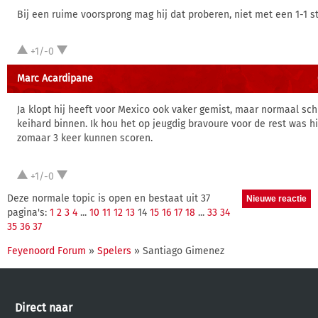
Bij een ruime voorsprong mag hij dat proberen, niet met een 1-1 s
+1/-0
Marc Acardipane
Ja klopt hij heeft voor Mexico ook vaker gemist, maar normaal sch
keihard binnen. Ik hou het op jeugdig bravoure voor de rest was hi
zomaar 3 keer kunnen scoren.
+1/-0
Deze normale topic is open en bestaat uit 37
pagina's:
1
2
3
4
...
10
11
12
13
14
15
16
17
18
...
33
34
35
36
37
Feyenoord Forum
»
Spelers
» Santiago Gimenez
Direct naar