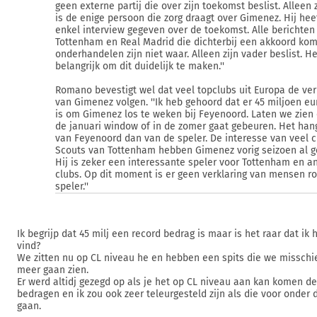
geen externe partij die over zijn toekomst beslist. Alleen 
is de enige persoon die zorg draagt over Gimenez. Hij hee
enkel interview gegeven over de toekomst. Alle berichten
Tottenham en Real Madrid die dichterbij een akkoord ko
onderhandelen zijn niet waar. Alleen zijn vader beslist. He
belangrijk om dit duidelijk te maken.''
Romano bevestigt wel dat veel topclubs uit Europa de ver
van Gimenez volgen. ''Ik heb gehoord dat er 45 miljoen eu
is om Gimenez los te weken bij Feyenoord. Laten we zien 
de januari window of in de zomer gaat gebeuren. Het han
van Feyenoord dan van de speler. De interesse van veel cl
Scouts van Tottenham hebben Gimenez vorig seizoen al g
Hij is zeker een interessante speler voor Tottenham en a
clubs. Op dit moment is er geen verklaring van mensen 
speler.''
Ik begrijp dat 45 milj een record bedrag is maar is het raar dat ik
vind?
We zitten nu op CL niveau he en hebben een spits die we misschie
meer gaan zien.
Er werd altidj gezegd op als je het op CL niveau aan kan komen d
bedragen en ik zou ook zeer teleurgesteld zijn als die voor onder 
gaan.