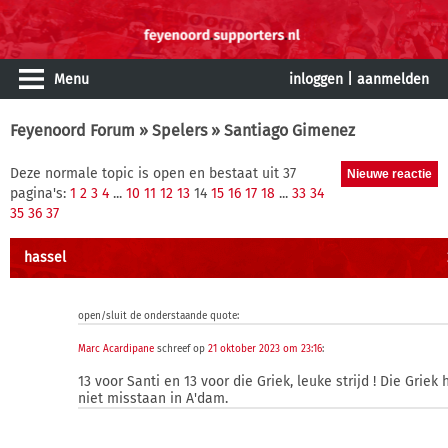
Menu
inloggen
|
aanmelden
Feyenoord Forum
»
Spelers
» Santiago Gimenez
Deze normale topic is open en bestaat uit 37
pagina's:
1
2
3
4
...
10
11
12
13
14
15
16
17
18
...
33
34
35
36
37
hassel
open/sluit de onderstaande quote:
Marc Acardipane
schreef op
21 oktober 2023 om 23:16
:
13 voor Santi en 13 voor die Griek, leuke strijd ! Die Griek
niet misstaan in A'dam.