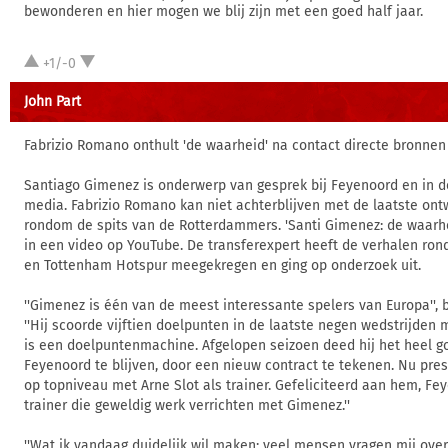
bewonderen en hier mogen we blij zijn met een goed half jaar.
+1/-0
John Part
Fabrizio Romano onthult 'de waarheid' na contact directe bronne
Santiago Gimenez is onderwerp van gesprek bij Feyenoord en in d
media. Fabrizio Romano kan niet achterblijven met de laatste ont
rondom de spits van de Rotterdammers. 'Santi Gimenez: de waarh
in een video op YouTube. De transferexpert heeft de verhalen ro
en Tottenham Hotspur meegekregen en ging op onderzoek uit.
''Gimenez is één van de meest interessante spelers van Europa'', b
''Hij scoorde vijftien doelpunten in de laatste negen wedstrijden 
is een doelpuntenmachine. Afgelopen seizoen deed hij het heel go
Feyenoord te blijven, door een nieuw contract te tekenen. Nu pres
op topniveau met Arne Slot als trainer. Gefeliciteerd aan hem, Fe
trainer die geweldig werk verrichten met Gimenez.''
''Wat ik vandaag duidelijk wil maken: veel mensen vragen mij ove