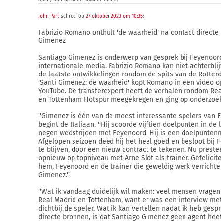
open/sluit de onderstaande quote:
John Part
schreef op
27 oktober 2023 om 10:35
:
Fabrizio Romano onthult 'de waarheid' na contact directe
Gimenez
Santiago Gimenez is onderwerp van gesprek bij Feyenoord
internationale media. Fabrizio Romano kan niet achterbli
de laatste ontwikkelingen rondom de spits van de Rotte
'Santi Gimenez: de waarheid' kopt Romano in een video o
YouTube. De transferexpert heeft de verhalen rondom Re
en Tottenham Hotspur meegekregen en ging op onderzoek 
''Gimenez is één van de meest interessante spelers van Eu
begint de Italiaan. ''Hij scoorde vijftien doelpunten in de 
negen wedstrijden met Feyenoord. Hij is een doelpunten
Afgelopen seizoen deed hij het heel goed en besloot bij 
te blijven, door een nieuw contract te tekenen. Nu prestee
opnieuw op topniveau met Arne Slot als trainer. Gefelicit
hem, Feyenoord en de trainer die geweldig werk verricht
Gimenez.''
''Wat ik vandaag duidelijk wil maken: veel mensen vragen
Real Madrid en Tottenham, want er was een interview me
dichtbij de speler. Wat ik kan vertellen nadat ik heb ges
directe bronnen, is dat Santiago Gimenez geen agent heeft