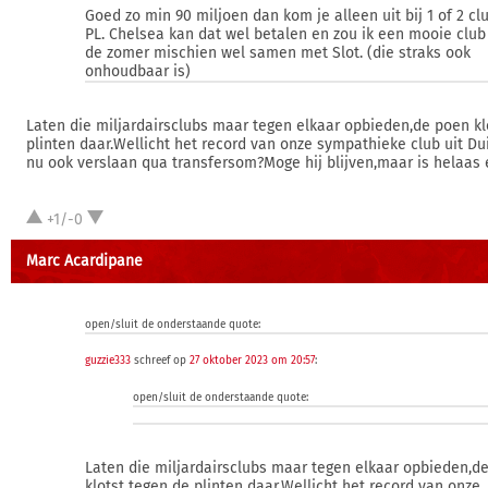
Goed zo min 90 miljoen dan kom je alleen uit bij 1 of 2 cl
PL. Chelsea kan dat wel betalen en zou ik een mooie club
de zomer mischien wel samen met Slot. (die straks ook
onhoudbaar is)
Laten die miljardairsclubs maar tegen elkaar opbieden,de poen kl
plinten daar.Wellicht het record van onze sympathieke club uit D
nu ook verslaan qua transfersom?Moge hij blijven,maar is helaas e
+1/-0
Marc Acardipane
open/sluit de onderstaande quote:
guzzie333
schreef op
27 oktober 2023 om 20:57
:
open/sluit de onderstaande quote:
Laten die miljardairsclubs maar tegen elkaar opbieden,d
klotst tegen de plinten daar.Wellicht het record van onze