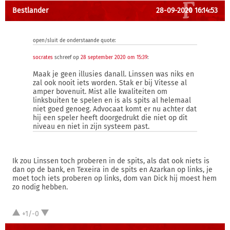
Bestlander
28-09-2020 16:14:53
open/sluit de onderstaande quote:
socrates
schreef op
28 september 2020 om 15:39
:
Maak je geen illusies danall. Linssen was niks en
zal ook nooit iets worden. Stak er bij Vitesse al
amper bovenuit. Mist alle kwaliteiten om
linksbuiten te spelen en is als spits al helemaal
niet goed genoeg. Advocaat komt er nu achter dat
hij een speler heeft doorgedrukt die niet op dit
niveau en niet in zijn systeem past.
Ik zou Linssen toch proberen in de spits, als dat ook niets is
dan op de bank, en Texeira in de spits en Azarkan op links, je
moet toch iets proberen op links, dom van Dick hij moest hem
zo nodig hebben.
+1/-0