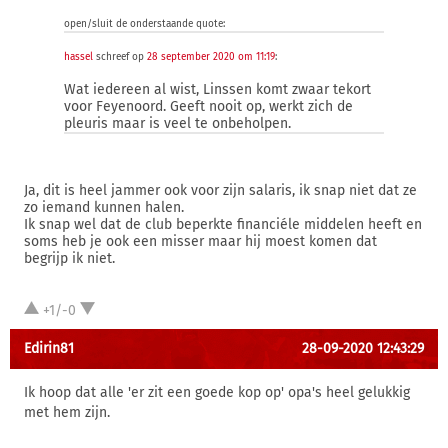
open/sluit de onderstaande quote:
hassel
schreef op
28 september 2020 om 11:19
:
Wat iedereen al wist, Linssen komt zwaar tekort
voor Feyenoord. Geeft nooit op, werkt zich de
pleuris maar is veel te onbeholpen.
Ja, dit is heel jammer ook voor zijn salaris, ik snap niet dat ze
zo iemand kunnen halen.
Ik snap wel dat de club beperkte financiéle middelen heeft en
soms heb je ook een misser maar hij moest komen dat
begrijp ik niet.
+1/-0
Edirin81
28-09-2020 12:43:29
Ik hoop dat alle 'er zit een goede kop op' opa's heel gelukkig
met hem zijn.