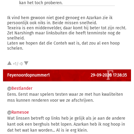
kan het toch proberen.
Ik vind hem gewoon niet goed genoeg en Azarkan zie ik
persoonlijk ook niks in. Beide missen snelheid.
Texeira is een middenvelder, daar komt hij beter tot zijn recht.
Zet Narshingh maar linksbuiten die heeft tenminste nog de
snelheid.
Laten we hopen dat die Conteh wat is, dat zou al een hoop
schelen.
+1/-0
Feyenoordopnummer1
29-09-2020 17:38:35
@
Bestlander
Eens. Eerst maar spelers testen waar ze met hun kwaliteiten
mss kunnen renderen voor we ze afschrijven.
@
Ramesoe
Wat linssen betreft op links heb je gelijk als je aan de andere
kant ook een berghuis hebt lopen. Azarkan heb ik nog hoop in
dat het wat kan worden... Al is ie erg klein.