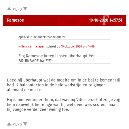
+1/-0
Ramesoe
19-10-2020 14:57:51
open/sluit de onderstaande quote:
willem van Hanegem
schreef op
19 oktober 2020 om 14:06
:
Zeg Ramesoe kreeg Linsen überhaupt één
BRUIKBARE bal????
Deed hij uberhaupt wel de moeite om in de bal te komen? Hij
had 17 balcontacten in de hele wedstrijd en ze gingen
allemaal de mist in.
Hij is niet verandert hoor, dat was bij Vitesse ook al zo. Je zag
hem nauwelijk het enige wat hij wel deed was scoren, maar
hij voegde verder zeer weinig toe.
+1/-0