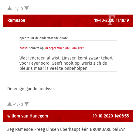
+1/-0
Ramesoe
19-10-2020 11:18:19
open/sluit de onderstaande quote:
hassel
schreef op
28 september 2020 om 11:19
:
Wat iedereen al wist, Linssen komt zwaar tekort
voor Feyenoord. Geeft nooit op, werkt zich de
pleuris maar is veel te onbeholpen.
De enige goede analyse.
+1/-0
willem van Hanegem
19-10-2020 14:06:55
Zeg Ramesoe kreeg Linsen überhaupt één BRUIKBARE bal????