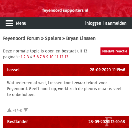
Menu
inloggen
|
aanmelden
Feyenoord Forum
»
Spelers
» Bryan Linssen
Deze normale topic is open en bestaat uit 13
pagina's:
1
2
3
4
5
6
7
8
9
10
11
12
13
hassel
28-09-2020 11:19:46
Wat iedereen al wist, Linssen komt zwaar tekort voor
Feyenoord. Geeft nooit op, werkt zich de pleuris maar is veel
te onbeholpen.
+1/-0
Bestlander
28-09-2020 12:40:48