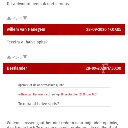
Dit antwoord neem ik niet serieus.
+1/-0
willem van Hanegem
28-09-2020 17:07:05
Texeira al halve spits?
+1/-0
Bestlander
28-09-2020 17:30:00
open/sluit de onderstaande quote:
willem van Hanegem
schreef op
28 september 2020 om 17:07
:
Texeira al halve spits?
Wiilem, Linssen gaat het niet redden naar mijn idee op links,
dan kan je toch Texeira in de spits proberen, de snelheid zal