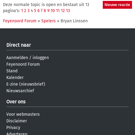
Deze normale topic is open en bestaat uit 13
pagina's:
1
2
3
4
5
6
7
8
9
10
11
12
13
Feyenoord Forum
»
Spelers
» Bryan Linssen
Direct naar
Aanmelden
/
inloggen
Feyenoord Forum
Stand
Kalender
E-zine (nieuwsbrief)
Nieuwsarchief
Over ons
Voor webmasters
Disclaimer
Privacy
Adverteren