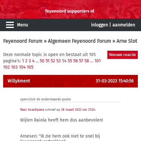
Menu
inloggen
|
aanmelden
Feyenoord Forum
»
Algemeen Feyenoord Forum
» Arne Slot
Deze normale topic is open en bestaat uit 105
pagina's:
1
2
3
4
...
50
51
52
53
54
55
56
57
58
...
101
102
103
104
105
Willykment
31-03-2023 15:40:56
open/sluit de onderstaande quote:
Marc Acardipane
schreef op
28 maart 2023 om 21:24
:
Wijlen Raiola heeft hem dus aanbevolen!
Arnesen: ''Ik zie hem ook niet te snel bij