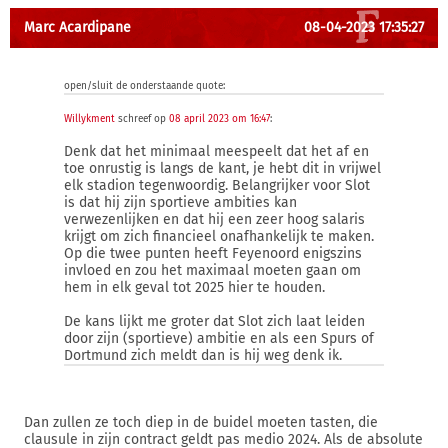
Marc Acardipane
08-04-2023 17:35:27
open/sluit de onderstaande quote:
Willykment
schreef op
08 april 2023 om 16:47
:
Denk dat het minimaal meespeelt dat het af en
toe onrustig is langs de kant, je hebt dit in vrijwel
elk stadion tegenwoordig. Belangrijker voor Slot
is dat hij zijn sportieve ambities kan
verwezenlijken en dat hij een zeer hoog salaris
krijgt om zich financieel onafhankelijk te maken.
Op die twee punten heeft Feyenoord enigszins
invloed en zou het maximaal moeten gaan om
hem in elk geval tot 2025 hier te houden.
De kans lijkt me groter dat Slot zich laat leiden
door zijn (sportieve) ambitie en als een Spurs of
Dortmund zich meldt dan is hij weg denk ik.
Dan zullen ze toch diep in de buidel moeten tasten, die
clausule in zijn contract geldt pas medio 2024. Als de absolute