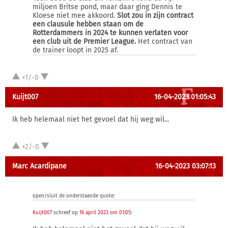
miljoen Britse pond, maar daar ging Dennis te
Kloese niet mee akkoord.
Slot zou in zijn contract
een clausule hebben staan om de
Rotterdammers in 2024 te kunnen verlaten voor
een club uit de Premier League.
Het contract van
de trainer loopt in 2025 af.
+1/-0
Kuijt007
16-04-2023 01:05:43
Ik heb helemaal niet het gevoel dat hij weg wil...
+2/-0
Marc Acardipane
16-04-2023 03:07:13
open/sluit de onderstaande quote:
Kuijt007
schreef op
16 april 2023 om 01:05
: