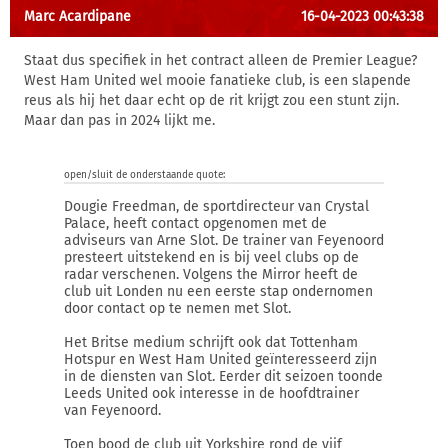
Marc Acardipane
16-04-2023 00:43:38
Staat dus specifiek in het contract alleen de Premier League?
West Ham United wel mooie fanatieke club, is een slapende
reus als hij het daar echt op de rit krijgt zou een stunt zijn.
Maar dan pas in 2024 lijkt me.
open/sluit de onderstaande quote:
Dougie Freedman, de sportdirecteur van Crystal
Palace, heeft contact opgenomen met de
adviseurs van Arne Slot. De trainer van Feyenoord
presteert uitstekend en is bij veel clubs op de
radar verschenen. Volgens the Mirror heeft de
club uit Londen nu een eerste stap ondernomen
door contact op te nemen met Slot.
Het Britse medium schrijft ook dat Tottenham
Hotspur en West Ham United geïnteresseerd zijn
in de diensten van Slot. Eerder dit seizoen toonde
Leeds United ook interesse in de hoofdtrainer
van Feyenoord.
Toen bood de club uit Yorkshire rond de vijf