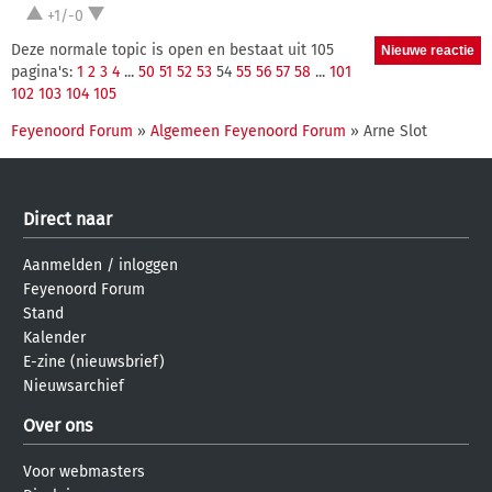
+1/-0
Deze normale topic is open en bestaat uit 105
pagina's:
1
2
3
4
...
50
51
52
53
54
55
56
57
58
...
101
102
103
104
105
Feyenoord Forum
»
Algemeen Feyenoord Forum
» Arne Slot
Direct naar
Aanmelden
/
inloggen
Feyenoord Forum
Stand
Kalender
E-zine (nieuwsbrief)
Nieuwsarchief
Over ons
Voor webmasters