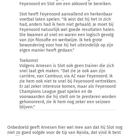
Feyenoord en Slot om een akkoord te bereiken.
Slot heeft Feyenoord aanvallend en herkenbaar
voetbal laten spelen. "Ik wist dat hij het in zich
had, anders had ik hem niet gehaald. Je moet bij
Feyenoord natuurlijk wel goede resultaten halen.
Die kwamen al snel en waren een logisch gevolg
van zijn filosofie en werkwijze. Ik heb grote
bewondering voor hoe hij het uiteindelijk op zijn
eigen manier heeft gedaan."
Toekomst
Volgens Arnesen is Slot ook geen trainer die zich
snel laat gek maken. ''Dat zie je ook aan zijn
carrière, van Cambuur, via AZ naar Feyenoord. Ik
zie hem ook niet te snel bij Feyenoord vertrekken.
Er zal zeker interesse komen, maar als Feyenoord
Champions League gaat spelen en de
voorwaarden die hij stelt om te presteren worden
gehonoreerd, zie ik hem nog zeker een seizoen
blijven.''
Onbedoeld geeft Arnesen hier wel mee aan dat hij Slot nog
niet zo goed volgde voor de tip van Raiola, dat vind ik best