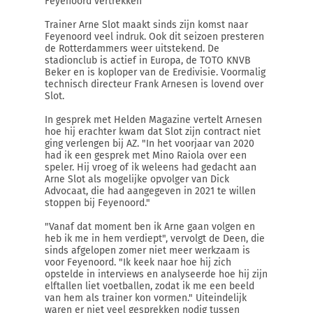
Feyenoord vertrekken''
Trainer Arne Slot maakt sinds zijn komst naar
Feyenoord veel indruk. Ook dit seizoen presteren
de Rotterdammers weer uitstekend. De
stadionclub is actief in Europa, de TOTO KNVB
Beker en is koploper van de Eredivisie. Voormalig
technisch directeur Frank Arnesen is lovend over
Slot.
In gesprek met Helden Magazine vertelt Arnesen
hoe hij erachter kwam dat Slot zijn contract niet
ging verlengen bij AZ. "In het voorjaar van 2020
had ik een gesprek met Mino Raiola over een
speler. Hij vroeg of ik weleens had gedacht aan
Arne Slot als mogelijke opvolger van Dick
Advocaat, die had aangegeven in 2021 te willen
stoppen bij Feyenoord."
"Vanaf dat moment ben ik Arne gaan volgen en
heb ik me in hem verdiept", vervolgt de Deen, die
sinds afgelopen zomer niet meer werkzaam is
voor Feyenoord. "Ik keek naar hoe hij zich
opstelde in interviews en analyseerde hoe hij zijn
elftallen liet voetballen, zodat ik me een beeld
van hem als trainer kon vormen." Uiteindelijk
waren er niet veel gesprekken nodig tussen