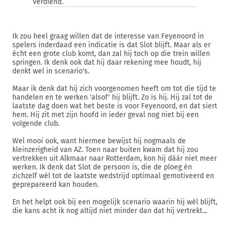
verdiend.
Ik zou heel graag willen dat de interesse van Feyenoord in
spelers inderdaad een indicatie is dat Slot blijft. Maar als er
écht een grote club komt, dan zal hij toch op die trein willen
springen. Ik denk ook dat hij daar rekening mee houdt, hij
denkt wel in scenario's.
Maar ik denk dat hij zich voorgenomen heeft om tot die tijd te
handelen en te werken 'alsof' hij blijft. Zo is hij. Hij zal tot de
laatste dag doen wat het beste is voor Feyenoord, en dat siert
hem. Hij zit met zijn hoofd in ieder geval nog niet bij een
volgende club.
Wel mooi ook, want hiermee bewijst hij nogmaals de
kleinzerigheid van AZ. Toen naar buiten kwam dat hij zou
vertrekken uit Alkmaar naar Rotterdam, kon hij dáár niet meer
werken. Ik denk dat Slot de persoon is, die de ploeg én
zichzelf wél tot de laatste wedstrijd optimaal gemotiveerd en
geprepareerd kan houden.
En het helpt ook bij een mogelijk scenario waarin hij wél blijft,
die kans acht ik nog altijd niet minder dan dat hij vertrekt...