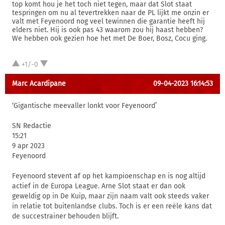
top komt hou je het toch niet tegen, maar dat Slot staat
tespringen om nu al tevertrekken naar de PL lijkt me onzin er
valt met Feyenoord nog veel tewinnen die garantie heeft hij
elders niet. Hij is ook pas 43 waarom zou hij haast hebben?
We hebben ook gezien hoe het met De Boer, Bosz, Cocu ging.
+1/-0
Marc Acardipane
09-04-2023 16:14:53
‘Gigantische meevaller lonkt voor Feyenoord’
SN Redactie
15:21
9 apr 2023
Feyenoord
Feyenoord stevent af op het kampioenschap en is nog altijd
actief in de Europa League. Arne Slot staat er dan ook
geweldig op in De Kuip, maar zijn naam valt ook steeds vaker
in relatie tot buitenlandse clubs. Toch is er een reële kans dat
de succestrainer behouden blijft.