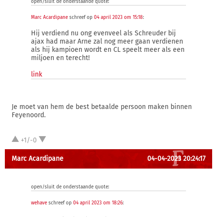
open/sluit de onderstaande quote:
Marc Acardipane
schreef op
04 april 2023 om 15:18
:
Hij verdiend nu ong evenveel als Schreuder bij
ajax had maar Arne zal nog meer gaan verdienen
als hij kampioen wordt en CL speelt meer als een
miljoen en terecht!
link
Je moet van hem de best betaalde persoon maken binnen
Feyenoord.
+1/-0
Marc Acardipane
04-04-2023 20:24:17
open/sluit de onderstaande quote:
wehave
schreef op
04 april 2023 om 18:26
: