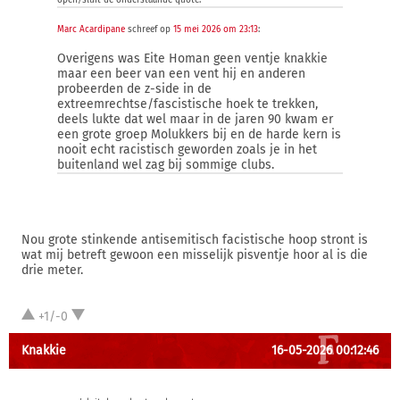
open/sluit de onderstaande quote:
Marc Acardipane
schreef op
15 mei 2026 om 23:13
:
Overigens was Eite Homan geen ventje knakkie
maar een beer van een vent hij en anderen
probeerden de z-side in de
extreemrechtse/fascistische hoek te trekken,
deels lukte dat wel maar in de jaren 90 kwam er
een grote groep Molukkers bij en de harde kern is
nooit echt racistisch geworden zoals je in het
buitenland wel zag bij sommige clubs.
Nou grote stinkende antisemitisch facistische hoop stront is
wat mij betreft gewoon een misselijk pisventje hoor al is die
drie meter.
+1/-0
Knakkie
16-05-2026 00:12:46