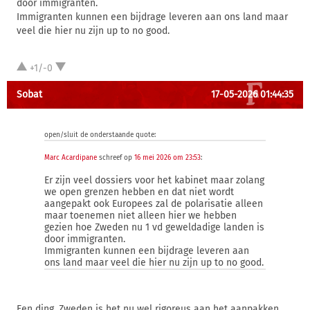
door immigranten.
Immigranten kunnen een bijdrage leveren aan ons land maar
veel die hier nu zijn up to no good.
+1/-0
Sobat
17-05-2026 01:44:35
open/sluit de onderstaande quote:
Marc Acardipane
schreef op
16 mei 2026 om 23:53
:
Er zijn veel dossiers voor het kabinet maar zolang
we open grenzen hebben en dat niet wordt
aangepakt ook Europees zal de polarisatie alleen
maar toenemen niet alleen hier we hebben
gezien hoe Zweden nu 1 vd geweldadige landen is
door immigranten.
Immigranten kunnen een bijdrage leveren aan
ons land maar veel die hier nu zijn up to no good.
Een ding, Zweden is het nu wel rigoreus aan het aanpakken.