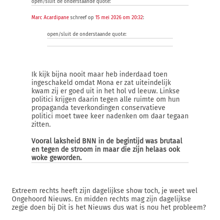
open/sluit de onderstaande quote:
Marc Acardipane
schreef op
15 mei 2026 om 20:32
:
open/sluit de onderstaande quote:
Ik kijk bijna nooit maar heb inderdaad toen
ingeschakeld omdat Mona er zat uiteindelijk
kwam zij er goed uit in het hol vd leeuw. Linkse
politici krijgen daarin tegen alle ruimte om hun
propaganda teverkondingen conservatieve
politici moet twee keer nadenken om daar tegaan
zitten.
Vooral laksheid BNN in de begintijd was brutaal
en tegen de stroom in maar die zijn helaas ook
woke geworden.
Extreem rechts heeft zijn dagelijkse show toch, je weet wel
Ongehoord Nieuws. En midden rechts mag zijn dagelijkse
zegje doen bij Dit is het Nieuws dus wat is nou het probleem?