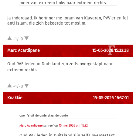
meer van extreem links naar extreem rechts.
Ja inderdaad. Ik herinner me Joram van Klaveren, PVV’er en fel
anti islam, die zich bekeerde tot moslim.
+1/-0
Marc Acardipane
15-05-2026 15:32:38
Oud RAF leden in Duitsland zijn zelfs overgestapt naar
extreem rechts.
+1/-0
Knakkie
15-05-2026 16:37:01
open/sluit de onderstaande quote:
Marc Acardipane
schreef op
15 mei 2026 om 15:32
:
Oud RAF leden in Duitsland zijn zelfs overgestapt