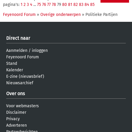
pagina's:
1
2
3
4
...
75
76
77
78
79
80
81
82
83
84
85
Feyenoord Forum
»
Overige onderwerpen
» Politieke Partijen
Direct naar
Aanmelden
/
inloggen
Feyenoord Forum
Stand
Kalender
E-zine (nieuwsbrief)
Nieuwsarchief
Over ons
Voor webmasters
Disclaimer
Privacy
Adverteren
Partnerberichten