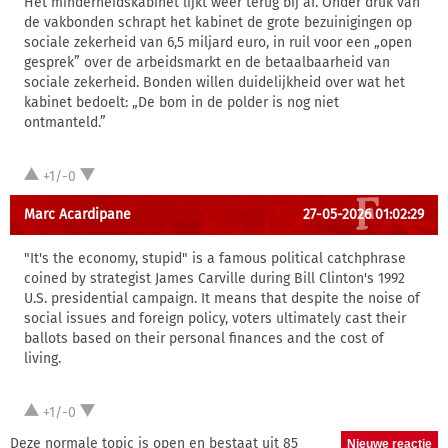
Het minderheidskabinet lijkt weer terug bij af. Onder druk van
de vakbonden schrapt het kabinet de grote bezuinigingen op
sociale zekerheid van 6,5 miljard euro, in ruil voor een „open
gesprek” over de arbeidsmarkt en de betaalbaarheid van
sociale zekerheid. Bonden willen duidelijkheid over wat het
kabinet bedoelt: „De bom in de polder is nog niet
ontmanteld.”
+1/-0
Marc Acardipane
27-05-2026 01:02:29
"It's the economy, stupid" is a famous political catchphrase
coined by strategist James Carville during Bill Clinton's 1992
U.S. presidential campaign. It means that despite the noise of
social issues and foreign policy, voters ultimately cast their
ballots based on their personal finances and the cost of
living.
+1/-0
Deze normale topic is open en bestaat uit 85