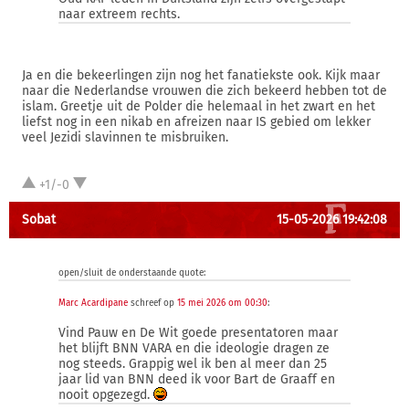
naar extreem rechts.
Ja en die bekeerlingen zijn nog het fanatiekste ook. Kijk maar
naar die Nederlandse vrouwen die zich bekeerd hebben tot de
islam. Greetje uit de Polder die helemaal in het zwart en het
liefst nog in een nikab en afreizen naar IS gebied om lekker
veel Jezidi slavinnen te misbruiken.
+1/-0
Sobat
15-05-2026 19:42:08
open/sluit de onderstaande quote:
Marc Acardipane
schreef op
15 mei 2026 om 00:30
:
Vind Pauw en De Wit goede presentatoren maar
het blijft BNN VARA en die ideologie dragen ze
nog steeds. Grappig wel ik ben al meer dan 25
jaar lid van BNN deed ik voor Bart de Graaff en
nooit opgezegd.