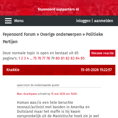
Menu
inloggen
|
aanmelden
Feyenoord Forum
»
Overige onderwerpen
» Politieke
Partijen
Deze normale topic is open en bestaat uit 85
pagina's:
1
2
3
4
...
75
76
77
78
79
80
81
82
83
84
85
Knakkie
15-05-2026 15:22:57
open/sluit de onderstaande quote:
Marc Acardipane
schreef op
15 mei 2026 om 15:00
:
Homan was/is een hele beruchte
neonazi/activist met banden in Amerika en
Duitsland maar het maffe is hij kwam
oorspronkelijk uit de Maoistische hoek zie je wel