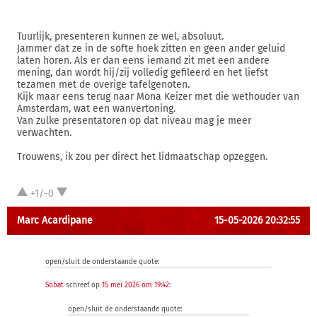
Tuurlijk, presenteren kunnen ze wel, absoluut.
Jammer dat ze in de softe hoek zitten en geen ander geluid
laten horen. Als er dan eens iemand zit met een andere
mening, dan wordt hij/zij volledig gefileerd en het liefst
tezamen met de overige tafelgenoten.
Kijk maar eens terug naar Mona Keizer met die wethouder van
Amsterdam, wat een wanvertoning.
Van zulke presentatoren op dat niveau mag je meer
verwachten.
Trouwens, ik zou per direct het lidmaatschap opzeggen.
+1/-0
Marc Acardipane
15-05-2026 20:32:55
open/sluit de onderstaande quote:
Sobat
schreef op
15 mei 2026 om 19:42
:
open/sluit de onderstaande quote: