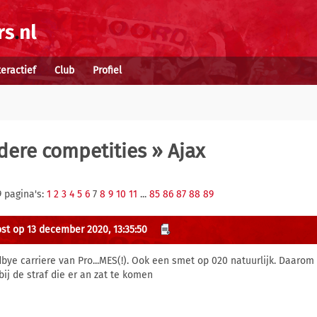
teractief
Club
Profiel
dere competities
» Ajax
9 pagina's:
1
2
3
4
5
6
7
8
9
10
11
...
85
86
87
88
89
st op 13 december 2020, 13:35:50
bye carriere van Pro...MES(!). Ook een smet op 020 natuurlijk. Daarom 
bij de straf die er an zat te komen