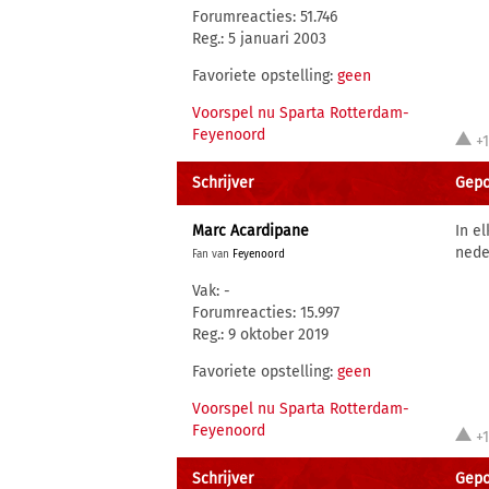
Forumreacties: 51.746
Reg.: 5 januari 2003
Favoriete opstelling:
geen
Voorspel nu Sparta Rotterdam-
Feyenoord
+
Schrijver
Gepo
Marc Acardipane
In e
nede
Fan van
Feyenoord
Vak: -
Forumreacties: 15.997
Reg.: 9 oktober 2019
Favoriete opstelling:
geen
Voorspel nu Sparta Rotterdam-
Feyenoord
+
Schrijver
Gepo