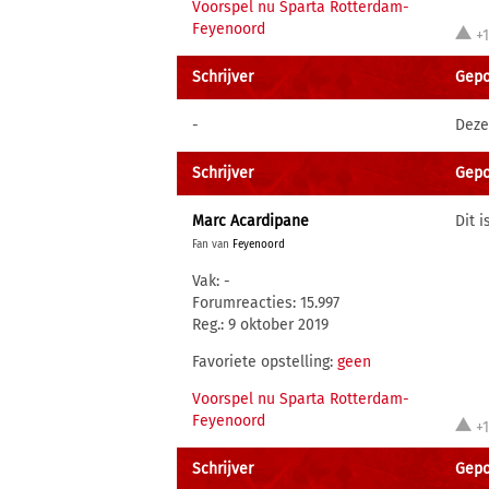
Voorspel nu Sparta Rotterdam-
Feyenoord
+
Schrijver
Gepo
-
Deze
Schrijver
Gepo
Marc Acardipane
Dit 
Fan van
Feyenoord
Vak: -
Forumreacties: 15.997
Reg.: 9 oktober 2019
Favoriete opstelling:
geen
Voorspel nu Sparta Rotterdam-
Feyenoord
+
Schrijver
Gepo