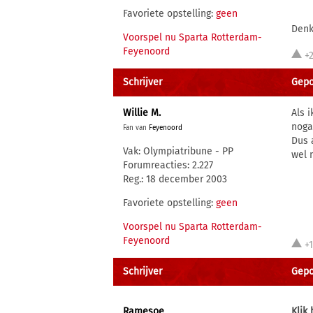
Favoriete opstelling:
geen
Denk
Voorspel nu Sparta Rotterdam-
Feyenoord
+
Schrijver
Gepo
Willie M.
Als 
noga
Fan van
Feyenoord
Dus 
Vak: Olympiatribune - PP
wel 
Forumreacties: 2.227
Reg.: 18 december 2003
Favoriete opstelling:
geen
Voorspel nu Sparta Rotterdam-
Feyenoord
+
Schrijver
Gepo
Ramesoe
Klik