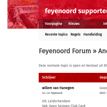
Voorpagina
Nieuws
Forums
In
Recente topics
Regels
Handleiding
Feyenoord Forum
»
An
Deze normale topic is open en bestaat uit 8
Schrijver
Gepo
willem van Hanegem
Good
was 
Fan van
Feyenoord
Uit: Leidschendam
Vak: Geen Seizoen Club Card