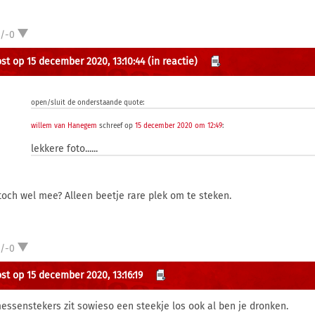
1/-0
st op 15 december 2020, 13:10:44
(in reactie)
open/sluit de onderstaande quote:
willem van Hanegem
schreef op
15 december 2020 om 12:49
:
lekkere foto......
 toch wel mee? Alleen beetje rare plek om te steken.
1/-0
st op 15 december 2020, 13:16:19
messenstekers zit sowieso een steekje los ook al ben je dronken.