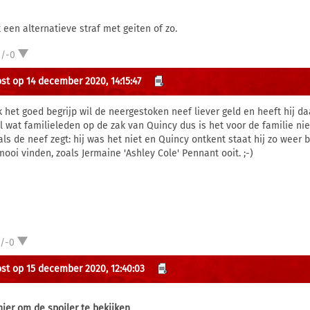
 een alternatieve straf met geiten of zo.
2/-0
st op 14 december 2020, 14:15:47
ik het goed begrijp wil de neergestoken neef liever geld en heeft hij 
l wat familieleden op de zak van Quincy dus is het voor de familie niet
als de neef zegt: hij was het niet en Quincy ontkent staat hij zo weer 
mooi vinden, zoals Jermaine 'Ashley Cole' Pennant ooit. ;-)
1/-0
st op 15 december 2020, 12:40:03
 hier om de spoiler te bekijken