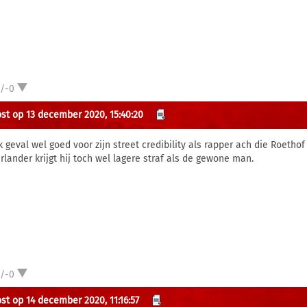
1/-0
st op 13 december 2020, 15:40:20
lk geval wel goed voor zijn street credibility als rapper ach die Roeth
rlander krijgt hij toch wel lagere straf als de gewone man.
1/-0
st op 14 december 2020, 11:16:57