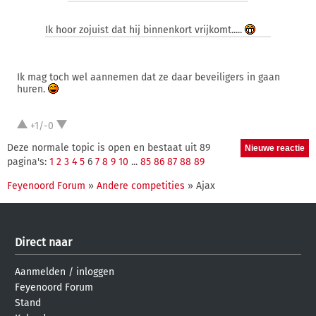
Ik hoor zojuist dat hij binnenkort vrijkomt.....
Ik mag toch wel aannemen dat ze daar beveiligers in gaan
huren.
+1/-0
Deze normale topic is open en bestaat uit 89
pagina's:
1
2
3
4
5
6
7
8
9
10
...
85
86
87
88
89
Feyenoord Forum
»
Andere competities
» Ajax
Direct naar
Aanmelden
/
inloggen
Feyenoord Forum
Stand