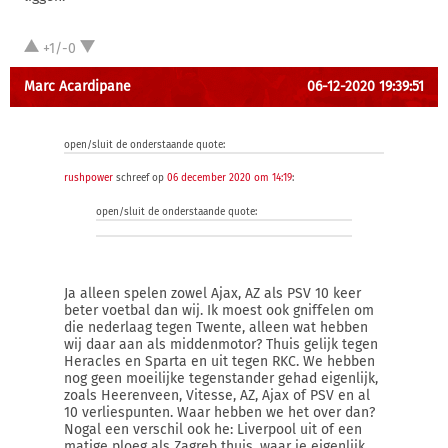
+1/-0
Marc Acardipane
06-12-2020 19:39:51
open/sluit de onderstaande quote:
rushpower
schreef op
06 december 2020 om 14:19
:
open/sluit de onderstaande quote:
Ja alleen spelen zowel Ajax, AZ als PSV 10 keer
beter voetbal dan wij. Ik moest ook gniffelen om
die nederlaag tegen Twente, alleen wat hebben
wij daar aan als middenmotor? Thuis gelijk tegen
Heracles en Sparta en uit tegen RKC. We hebben
nog geen moeilijke tegenstander gehad eigenlijk,
zoals Heerenveen, Vitesse, AZ, Ajax of PSV en al
10 verliespunten. Waar hebben we het over dan?
Nogal een verschil ook he: Liverpool uit of een
matige ploeg als Zagreb thuis, waar je eigenlijk