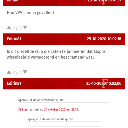
danall
25-10-2020 01:41:37
Had VVV corona gevallen?
+1/-0
Edirin81
25-10-2020 10:02:18
Is dit diezelfde club die zaten te jammeren dat klopps
wisselbeleid vernederend en beschamend was?
+1/-0
Edirin81
25-10-2020 10:03:06
open/sluit de onderstaande quote:
Dirkteur
schreef op
24 oktober 2020 om 23:48
:
open/sluit de onderstaande quote: