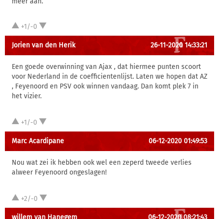
meer aan.
+1/-0
Jorien van den Herik
26-11-2020 14:33:21
Een goede overwinning van Ajax , dat hiermee punten scoort
voor Nederland in de coefficientenlijst. Laten we hopen dat AZ
, Feyenoord en PSV ook winnen vandaag. Dan komt plek 7 in
het vizier.
+1/-0
Marc Acardipane
06-12-2020 01:49:53
Nou wat zei ik hebben ook wel een zeperd tweede verlies
alweer Feyenoord ongeslagen!
+2/-0
willem van Hanegem
06-12-2020 08:21:43