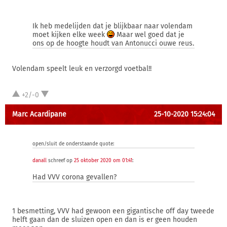
Ik heb medelijden dat je blijkbaar naar volendam
moet kijken elke week
Maar wel goed dat je
ons op de hoogte houdt van Antonucci ouwe reus.
Volendam speelt leuk en verzorgd voetbal!!
+2/-0
Marc Acardipane
25-10-2020 15:24:04
open/sluit de onderstaande quote:
danall
schreef op
25 oktober 2020 om 01:41
:
Had VVV corona gevallen?
1 besmetting, VVV had gewoon een gigantische off day tweede
helft gaan dan de sluizen open en dan is er geen houden