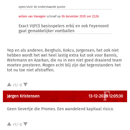
open/sluit de onderstaande quote:
willem van Hanegem
schreef op
06 december 2020 om 22:26
:
Exact VIJF(!) basisspelers erbij en ook Feyenoord
gaat gemakkelijker voetballen
Yep en als anderen, Berghuis, Kokcu, Jorgensen, het ook niet
hebben wordt het wel heel lastig extra kut ook voor Bannis,
Wehrmann en Azarkan, die nu in een niet goed draaiend team
moeten presteren. Mogen echt blij zijn dat tegenstanders het
tot nu toe niet afstraffen.
+1/-0
Jørgen Kristensen
13-12-2020 12:05:30
Geen lievertje die Promes. Een wandelend kapitaal risico.
+1/-0