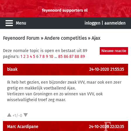
Menu
inloggen
|
aanmelden
Feyenoord Forum
»
Andere competities
» Ajax
Deze normale topic is open en bestaat uit 89
pagina's:
1
2
3
4
5
6
7
8
9
10
...
85
86
87
88
89
blaak
24-10-2020 21:55:35
Ik heb het gezien, een bijzonder zwak VVV, maar ook een zeer
gretig en makkelijk voetballend Ajax.
Verliezen van Groningen en zo winnen van VVV, ook
wisselvalligheid troef zeg maar.
+1/-0
Marc Acardipane
24-10-2020 22:32:35