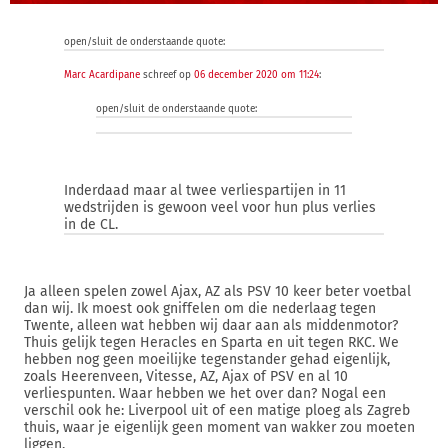
open/sluit de onderstaande quote:
Marc Acardipane
schreef op
06 december 2020 om 11:24
:
open/sluit de onderstaande quote:
Inderdaad maar al twee verliespartijen in 11
wedstrijden is gewoon veel voor hun plus verlies
in de CL.
Ja alleen spelen zowel Ajax, AZ als PSV 10 keer beter voetbal
dan wij. Ik moest ook gniffelen om die nederlaag tegen
Twente, alleen wat hebben wij daar aan als middenmotor?
Thuis gelijk tegen Heracles en Sparta en uit tegen RKC. We
hebben nog geen moeilijke tegenstander gehad eigenlijk,
zoals Heerenveen, Vitesse, AZ, Ajax of PSV en al 10
verliespunten. Waar hebben we het over dan? Nogal een
verschil ook he: Liverpool uit of een matige ploeg als Zagreb
thuis, waar je eigenlijk geen moment van wakker zou moeten
liggen.